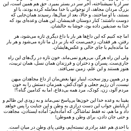
سر از پا نمیشناخته، آخر سر در بستر بمیرد. حق هم همین است، این
بزرگ مردان مجاهد، از نوجوانی با خدا معامله کرده بودند، با او
بستند، با او ساختند، و حالا، بعد از سال‌ها، رسیدند همان‌جایی که
دوست داشتند؛ کنار دوستان قدیمشان. این همان وعده‌ای بود که
خدا به صدیقین داده بود، خوشا به حالشان.
اما چه کنیم که این داغ‌ها هر بار با داغ دیگری تازه می‌شود، هر
رفتن، هر فقدان، زخمی‌ست که باز بر دل ما تازه می‌شود و هر بار
ما مانده‌ایم با جای خالی‌ و عکس‌هایشان.
ولی این راه هرگز، بی‌رهرو نمی‌ماند. خون تازه در رگ‌های این راه
جاری‌ست. پسران و دختران و فرزندان همان نسل، همان تربیت،
هنوز هستند و این علم، زمین نمی‌افتد.
و در همین روز سخت، اینبار تنها بغض‌مان از داغ مجاهدان میهن
نیست، آن رژیم جعلی و کودک‌کش، همزمان دستش را به خون
مردم آلود، زن، کودک، مرد همه بی‌دفاع، اما به کدامین گناه؟!
یقینا به وعده خدا این خون‌ها بی‌پاسخ نمی‌ماند و به زودی این ظالم و
اربابانش جواب این دست درازی به وطن و این جنایت را پس خواهد
داد و ما هم، نه فقط تماشاگر، که آماده‌ایم؛ آماده‌ ایستادن، مجاهدت
و حتی جان دادن، برای وطن و هموطن!
با احدی هم عقد برادری نبسته‌ایم، وقتی پای وطن در میان است.