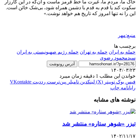
خاک ما، مردم ما، غیرت ما خط قرمز ماست و آن‌که در این کارزار
سکوت کند یا قدم به قدم با دشمن همراه شود، بی‌شک خائن است.
این را نه تنها امروز که تاریخ هم خواهد نوشت.»
منبع:مهر
برچسب ها
حمله به ایران
حمله به تهران
حمله رژیم صهیونیستی به ایران
سیدمحمود رضوی
آدرس رونوشت
۱۴۰۴/۰۳/۲۳
خواندن این مطلب 1 دقیقه زمان میبرد
فیس بوک
توییتر (X)
لینکدین
‫تامبلر
‫پین‌ترست
‫رددیت
‫VKontakte
رایانامه
چاپ
نوشته های مشابه
تیزر «شوهر ستاره» منتشر شد
۱۴۰۲/۱۱/۱۷