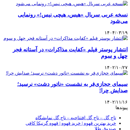
نسخه عربی سریال «هیس، هیچی نیس!» رونمایی
می‌شود
۱۴۰۴/۰۳/۱۹
انتشار پوستر فیلم «کفایت مذاکرات» در آستانه فجر
چهل و سوم
۱۴۰۲/۱۰/۲۷
سیمای حجازی‌فر به نشست «ناتور دشت» نرسید؛
صدایش چرا!
۱۴۰۲/۱۱/۱۶
پیوندها
تاج گل – تاج گل افتتاحیه – تاج گل نمایشگاه
خرید بهترین قهوه | خرید قهوه | قهوه گرنیکا کافی
صندوق طلا