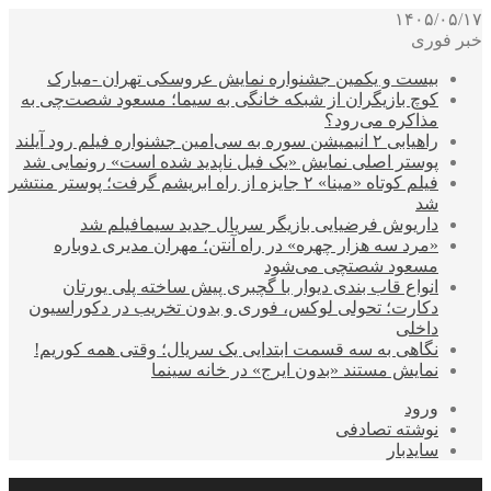
۱۴۰۵/۰۵/۱۷
خبر فوری
بیست و یکمین جشنواره نمایش عروسکی تهران -مبارک
کوچ بازیگران از شبکه خانگی به سیما؛ مسعود شصت‌چی به
مذاکره می‌رود؟
راهیابی ۲ انیمیشن سوره به سی‌امین جشنواره فیلم رود آیلند
پوستر اصلی نمایش «یک فیل ناپدید شده است» رونمایی شد
فیلم کوتاه «مینا» ۲ جایزه از راه ابریشم گرفت؛ پوستر منتشر
شد
داریوش فرضیایی بازیگر سریال جدید سیمافیلم شد
«مرد سه هزار چهره» در راه آنتن؛ مهران مدیری دوباره
مسعود شصتچی می‌شود
انواع قاب بندی دیوار با گچبری پیش ساخته پلی یورتان
دکارت؛ تحولی لوکس، فوری و بدون تخریب در دکوراسیون
داخلی
نگاهی به سه قسمت ابتدایی یک سریال؛ وقتی همه کوریم!
نمایش مستند «بدون ایرج» در خانه سینما
ورود
نوشته تصادفی
سایدبار