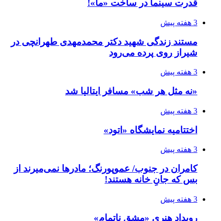
قدرت سینما در ساخت «ما»!
3 هفته پیش
مستند زندگی شهید دکتر محمدمهدی طهرانچی در
شیراز روی پرده می‌رود
3 هفته پیش
«نه مثل هر شب» مسافر ایتالیا شد
3 هفته پیش
اختتامیه نمایشگاه «اتود»
3 هفته پیش
کامران در جنوب/ عموپورنگ؛ مادرها نمی‌میرند از
بس که جانِ خانه هستند!
3 هفته پیش
رویداد هنری «مشق ناتمام»