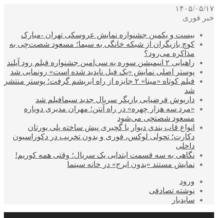
۱۴۰۵/۰۵/۱۷
خبر فوری
بیست و یکمین جشنواره نمایش عروسکی تهران -مبارک
کوچ بازیگران از شبکه خانگی به سیما؛ مسعود شصت‌چی به
مذاکره می‌رود؟
راهیابی ۲ انیمیشن سوره به سی‌امین جشنواره فیلم رود آیلند
پوستر اصلی نمایش «یک فیل ناپدید شده است» رونمایی شد
فیلم کوتاه «مینا» ۲ جایزه از راه ابریشم گرفت؛ پوستر منتشر
شد
داریوش فرضیایی بازیگر سریال جدید سیمافیلم شد
«مرد سه هزار چهره» در راه آنتن؛ مهران مدیری دوباره
مسعود شصتچی می‌شود
انواع قاب بندی دیوار با گچبری پیش ساخته پلی یورتان
دکارت؛ تحولی لوکس، فوری و بدون تخریب در دکوراسیون
داخلی
نگاهی به سه قسمت ابتدایی یک سریال؛ وقتی همه کوریم!
نمایش مستند «بدون ایرج» در خانه سینما
ورود
نوشته تصادفی
سایدبار