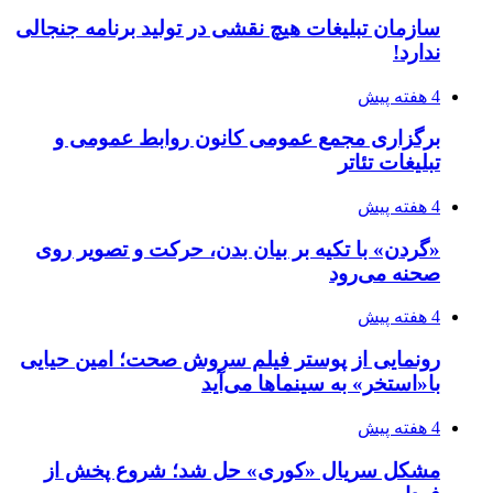
سازمان تبلیغات هیچ نقشی در تولید برنامه جنجالی
ندارد!
4 هفته پیش
برگزاری مجمع عمومی کانون روابط عمومی و
تبلیغات تئاتر
4 هفته پیش
«گردن» با تکیه بر بیان بدن، حرکت و تصویر روی
صحنه می‌رود
4 هفته پیش
رونمایی از پوستر فیلم سروش صحت؛ امین حیایی
با«استخر» به سینماها می‌آید
4 هفته پیش
مشکل سریال «کوری» حل شد؛ شروع پخش از