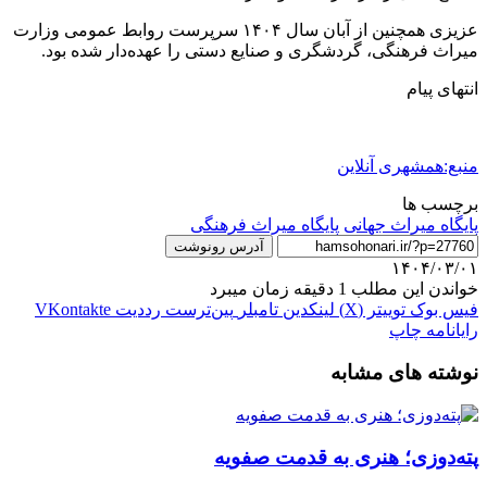
عزیزی همچنین از آبان سال ۱۴۰۴ سرپرست روابط عمومی وزارت
میراث فرهنگی، گردشگری و صنایع دستی را عهده‌دار شده بود.
انتهای پیام
منبع:همشهری آنلاین
برچسب ها
پایگاه میراث جهانی
پایگاه میراث فرهنگی
آدرس رونوشت
۱۴۰۴/۰۳/۰۱
خواندن این مطلب 1 دقیقه زمان میبرد
فیس بوک
توییتر (X)
لینکدین
‫تامبلر
‫پین‌ترست
‫رددیت
‫VKontakte
رایانامه
چاپ
نوشته های مشابه
پته‌دوزی؛ هنری به قدمت صفویه