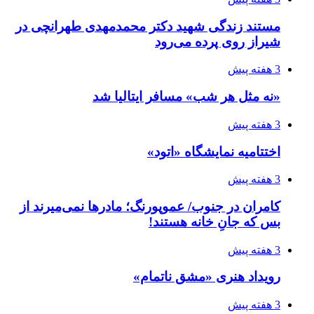
مستند زندگی شهید دکتر محمدمهدی طهرانچی در
شیراز روی پرده می‌رود
3 هفته پیش
«نه مثل هر شب» مسافر ایتالیا شد
3 هفته پیش
اختتامیه نمایشگاه «اتود»
3 هفته پیش
کامران در جنوب/ عموپورنگ؛ مادرها نمی‌میرند از
بس که جانِ خانه هستند!
3 هفته پیش
رویداد هنری «مشق ناتمام»
3 هفته پیش