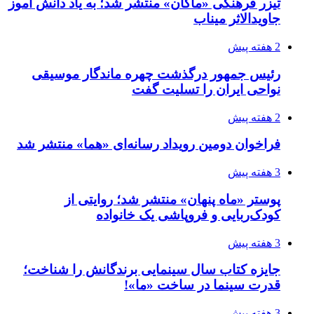
تیزر فرهنگی «ماکان» منتشر شد؛ به یاد دانش آموز
جاویدالاثر میناب
2 هفته پیش
رئیس جمهور درگذشت چهره ماندگار موسیقی
نواحی ایران را تسلیت گفت
2 هفته پیش
فراخوان دومین رویداد رسانه‌ای «هما» منتشر شد
3 هفته پیش
پوستر «ماه پنهان» منتشر شد؛ روایتی از
کودک‌ربایی و فروپاشی یک خانواده
3 هفته پیش
جایزه کتاب سال سینمایی برندگانش را شناخت؛
قدرت سینما در ساخت «ما»!
3 هفته پیش