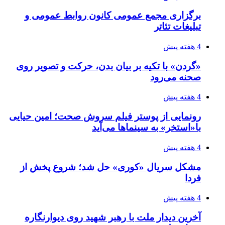
برگزاری مجمع عمومی کانون روابط عمومی و
تبلیغات تئاتر
4 هفته پیش
«گردن» با تکیه بر بیان بدن، حرکت و تصویر روی
صحنه می‌رود
4 هفته پیش
رونمایی از پوستر فیلم سروش صحت؛ امین حیایی
با«استخر» به سینماها می‌آید
4 هفته پیش
مشکل سریال «کوری» حل شد؛ شروع پخش از
فردا
4 هفته پیش
آخرین دیدار ملت با رهبر شهید روی دیوارنگاره