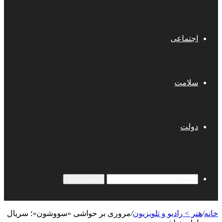
اجتماعی
سلامت
دولت
جستجو برای
خانه
/
هنر > رادیو و تلویزیون
/
مروری بر حواشی «سووشون»؛ سریال