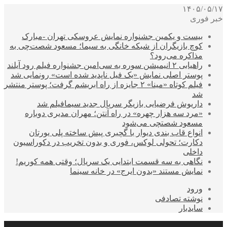
۱۴۰۵/۰۵/۱۷
خبر فوری
بیست و یکمین جشنواره نمایش عروسکی تهران -مبارک
کوچ بازیگران از شبکه خانگی به سیما؛ مسعود شصت‌چی به
مذاکره می‌رود؟
راهیابی ۲ انیمیشن سوره به سی‌امین جشنواره فیلم رود آیلند
پوستر اصلی نمایش «یک فیل ناپدید شده است» رونمایی شد
فیلم کوتاه «مینا» ۲ جایزه از راه ابریشم گرفت؛ پوستر منتشر
شد
داریوش فرضیایی بازیگر سریال جدید سیمافیلم شد
«مرد سه هزار چهره» در راه آنتن؛ مهران مدیری دوباره
مسعود شصتچی می‌شود
انواع قاب بندی دیوار با گچبری پیش ساخته پلی یورتان
دکارت؛ تحولی لوکس، فوری و بدون تخریب در دکوراسیون
داخلی
نگاهی به سه قسمت ابتدایی یک سریال؛ وقتی همه کوریم!
نمایش مستند «بدون ایرج» در خانه سینما
ورود
نوشته تصادفی
سایدبار