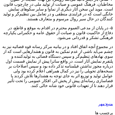
مخاطبان، فرهنگ عمومی و صیانت از تولید ملی در چارچوب قانون
است. موید این سخن آثار دیگری از
نماوا
و سایر سکوهای نمایش
خانگی است که در فرایندی منطقی و در تعامل بین تنظیم‌گر و تولید
کنندگان در حال سیر روال مرسوم و متعارف هستند.
۵- در پایان از مدعی
العموم
محترم در اقدام به موقع و قاطع، در
دفاع از حاکمیت قانون و صیانت از حقوق عامه و حکمرانی یکپارچه
فرهنگی تشکر و قدردانی می‌شود.
در مجموع آنچه اتفاق افتاد و در بیانیه مرکز رسانه قوه قضائیه نیز به
چشم می‌آید ناشی از عدم تمکین به قانون و هشدارهایی است که از
سوی نهادهای تنظیم‌گر و سپس دستگاه قضائی به تولیدکننده و
پلتفرم نمایش آثار است. در واقع
ساترا
پیش از نمایش قسمت اول
درباره مجوز نداشتن فیلمنامه تذکر داده بود و سپس اصلاحات بر
نسخه‌های تحویلی را نیز در کمال همراهی اعلام کرده بود ولی
عوامل تولید و توزیع اثر به جای توجه به هشدارها تلاش کردند با
فضاسازی رسانه‌ای پیش از پخش اثر، افکار عمومی را تحت تأثیر
قرار دهند تا از تعهدات قانونی خود شانه خالی کنند.
منبع:مهر
برچسب ها