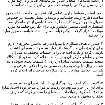
در ادامه بیانیه‌های متعدد،
ساترا
نیز بیانیه‌ای صادر و در چند مورد
درباره سریال نکاتی را نوشت که طی آن این چنین آمده است:
۱- بر اساس ضوابط جاری، تمامی آثار نمایشی، ملزم به اخذ مجوز
ساخت (طرح اولیه، فیلمنامه و تولید) و انتشار هستند. در خصوص
سریال «سووشون»، کلیات طرح، که اقتباسی از اثر ماندگار ضد
استعماری استاد سیمین دانشور بود، برای نگارش فیلمنامه مورد
موافقت قرار گرفت؛ لیکن فیلمنامه ارائه شده نتوانست مجوز تولید
را اخذ کند.
۲-
ساترا
با هدف همکاری با
نماوا
(به رغم نداشتن مجوزهای لازم
برای تولید)، طی ماه گذشته اثر تولید شده را در شورای انتشار،
بازبینی کرده و نکات اصلاحی را در جلسات مختلف به مدیران
محترم
نماوا
و کارگردان و تهیه کننده اعلام کرد. به غیر از اشکالات
متعدد قسمت نخست،
ساترا
درباره‌ی ۵ قسمت بعدی تحویل داده
شده سریال، با توجه به رعایت نسبی حدود اخلاقی، عرفی و
شرعی، حداقل موارد را برای اصلاح به صاحبان اثر اعلام کرده
است.
۳- لازم به ذکر است روند برگزاری جلسات شورای صدور مجوز
برای این اثر،
جزو
سریع‌ترین روندها در موارد متاخر بوده است.
نماوا
برخلاف گفتگوها و توافقات، نسخه‌ای را منتشر کرده که دارای
تخلفات مشهود و متعدد است.
۴-
ساترا
بار دیگر تأکید می‌کند رویکرد این نهاد، حمایت از حقوق