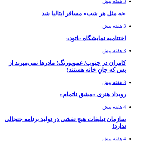
3 هفته پیش
«نه مثل هر شب» مسافر ایتالیا شد
3 هفته پیش
اختتامیه نمایشگاه «اتود»
3 هفته پیش
کامران در جنوب/ عموپورنگ؛ مادرها نمی‌میرند از
بس که جانِ خانه هستند!
3 هفته پیش
رویداد هنری «مشق ناتمام»
4 هفته پیش
سازمان تبلیغات هیچ نقشی در تولید برنامه جنجالی
ندارد!
4 هفته پیش