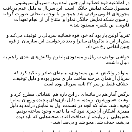
در اطلاعیه قوه قضائیه این چنین آمده بود: «سریال سووشون
محصول شبکه نمایش خانگی است. این سریال به دلیل عدم دریافت
مجوزهای قانونی توقیف شد. همچنین با توجه به تخلف صورت گرفته
از سوی شبکه نمایش خانگی
نماوا
و امتناع آن از انجام تعهدات
قانونی، این پلتفرم مسدود شد.»
تقریباً اولین بار بود که خود قوه قضائیه سریالی را توقیف می‌کند و
پیش از این با تذکرهای
ساترا
و بعد درخواست این سازمان از قوه
چنین اتفاقی رخ می‌داد.
حواشی توقیف سریال و مسدودی پلتفرم واکنش‌های بعدی را هم به
دنبال داشت.
نماوا
در واکنش به این مسدودی، بیانیه‌ای صادر و تاکید کرد که
سریال از همان مرحله ساخت دارای مجوز بوده و دلیل توقیف،
اختلاف فقط بر سر ۶۲ ثانیه سریال بوده است.
نرگس آبیار هم در بیانیه‌ای در این
باره
هم انتقاداتی مطرح کرد و
نوشت «سووشون نیامده، به دلیل بازی‌های پیچیده و پنهان
ساترا
توقیف شد. بماند که آنچه در قسمت اول به نمایش درآمد به دلیل
ممیزی آشکار، آن‌چیزی نبود که ما با تمام وجود ساخته بودیم.
بخش‌هایی از روایت، از صداقت افتاد. صحنه‌هایی که باید دیده
می‌شد، حذف شد، محو شد و بی‌صدا شد.»