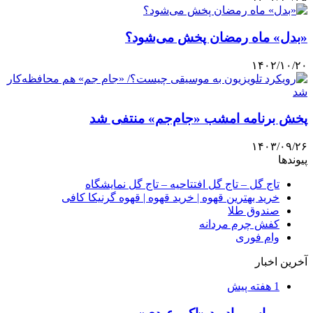
«بدل» ماه رمضان پخش می‌شود؟
۱۴۰۲/۱۰/۲۰
پخش برنامه امشب «جام‌جم» منتفی شد
۱۴۰۳/۰۹/۲۶
پیوندها
تاج گل – تاج گل افتتاحیه – تاج گل نمایشگاه
خرید بهترین قهوه | خرید قهوه | قهوه گرنیکا کافی
صندوق طلا
کفش چرم مردانه
وام فوری
آخرین اخبار
1 هفته پیش