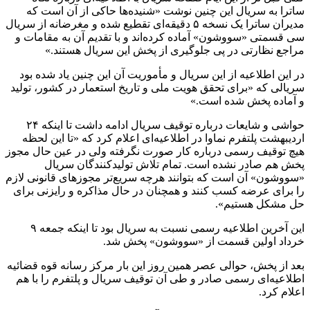
ساترا
به سریال این چنین نوشت «شنیده‌ها حاکی از
آن
است که
مدیران
ساترا
یک نسخه ۵ دقیقه‌ای تقطیع شده و مغرضانه از سریال
سی قسمتی «سووشون»
آماده
کرده‌اند و با تقدیم
آن
به مقامات و
مراجع نظارتی در پی جلوگیری از پخش این سریال هستند.»
در این اطلاعیه از این سریال و مأموریت آن این چنین یاد شده بود
سریالی که «برای تحقق هویت ملی و تاریخ استعمار در کشور، تولید
و
آماده
پخش شده است.»
حواشی و شایعات درباره توقیف سریال ادامه داشت تا اینکه ۲۴
اردیبهشت پلتفرم
نماوا
در اطلاعیه‌ای اعلام کرد که «تا این لحظه
هیچ توقیف رسمی درباره کار صورت نگرفته ولی در عین حال مجوز
پخش هم صادر نشده است. تمام تلاش تولیدکنندگان سریال
«سووشون» آن است که بتوانند هرچه سریع‌تر مجوزهای قانونی لازم
را برای عرضه کسب کنند و همچنان در حال مذاکره و رایزنی برای
حل مشکل هستیم».
این آخرین اطلاعیه رسمی نسبت به سریال بود تا اینکه جمعه ٩
خرداد اولین قسمت از «سووشون» پخش شد.
بعد از پخش، حوالی عصر همین روز این بار مرکز رسانه قوه قضائیه
اطلاعیه‌ای رسمی صادر و طی آن توقیف سریال و پلتفرم را با هم
اعلام کرد.