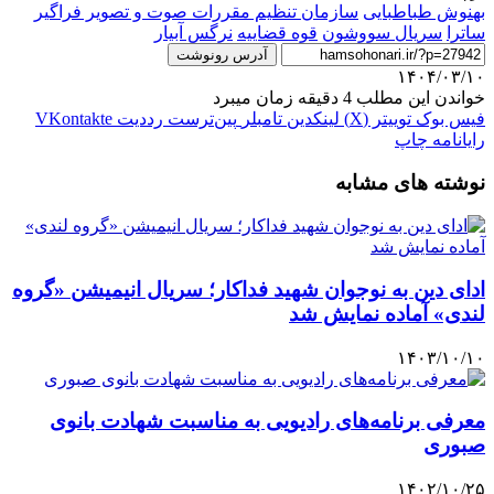
بهنوش طباطبایی
سازمان تنظیم مقررات صوت و تصویر فراگیر
ساترا
سریال سووشون
قوه قضاییه
نرگس آبیار
آدرس رونوشت
۱۴۰۴/۰۳/۱۰
خواندن این مطلب 4 دقیقه زمان میبرد
فیس بوک
توییتر (X)
لینکدین
‫تامبلر
‫پین‌ترست
‫رددیت
‫VKontakte
رایانامه
چاپ
نوشته های مشابه
ادای دین به نوجوان شهید فداکار؛ سریال انیمیشن «گروه
لندی» آماده نمایش شد
۱۴۰۳/۱۰/۱۰
معرفی برنامه‌های رادیویی به مناسبت شهادت بانوی
صبوری
۱۴۰۲/۱۰/۲۵