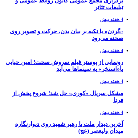
برگزاری مجمع عمومی کانون روابط عمومی و
تبلیغات تئاتر
4 هفته پیش
«گردن» با تکیه بر بیان بدن، حرکت و تصویر روی
صحنه می‌رود
4 هفته پیش
رونمایی از پوستر فیلم سروش صحت؛ امین حیایی
با«استخر» به سینماها می‌آید
4 هفته پیش
مشکل سریال «کوری» حل شد؛ شروع پخش از
فردا
4 هفته پیش
آخرین دیدار ملت با رهبر شهید روی دیوارنگاره
میدان ولیعصر (عج)