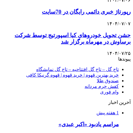
۱۴۰۴/۰۷/۰۶
رپورتاژ خبری دائمی رایگان در 70سایت
۱۴۰۴/۰۷/۰۷
جشن تحویل خودروهای کیا اسپورتیج توسط شرکت
برساوش در مهرماه برگزار شد
۱۴۰۴/۰۷/۲۵
پیوندها
تاج گل – تاج گل افتتاحیه – تاج گل نمایشگاه
خرید بهترین قهوه | خرید قهوه | قهوه گرنیکا کافی
صندوق طلا
کفش چرم مردانه
وام فوری
آخرین اخبار
1 هفته پیش
مراسم یادبود «اکبر عبدی»