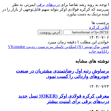
ا توجه به روند رشد تقاضا برای
درب‌های برقی
ایمن‌تر، به نظر
می‌رسد که کرکره فولادی اوکر بتواند سهم قابل‌توجهی از بازار را در
آینده نزدیک به دست بیاورد.
برچسب ها
آنلاین کرکره
آدرس رونوشت
۱۴۰۴/۰۷/۰۶
خواندن این مطلب 1 دقیقه زمان میبرد
فیس بوک
توییتر (X)
لینکدین
‫تامبلر
‫پین‌ترست
‫رددیت
‫VKontakte
رایانامه
چاپ
نوشته های مشابه
برساوش رتبه اول رضایتمندی مشتریان در صنعت
خودروهای وارداتی را کسب نمود.
۱۴۰۴/۰۷/۲۳
معرفی کرکره فولادی اوکر (OKER)؛ نسل جدید
درب‌های برقی برای امنیت بیشتر