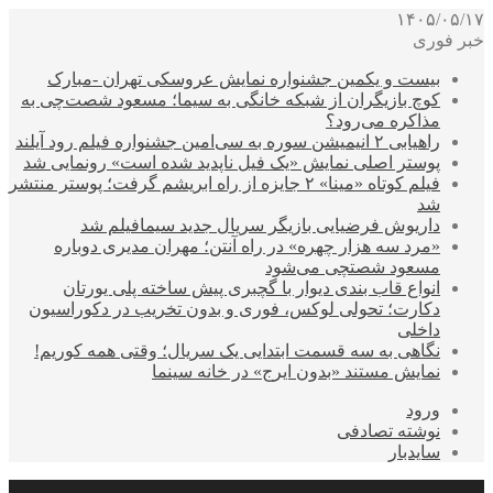
۱۴۰۵/۰۵/۱۷
خبر فوری
بیست و یکمین جشنواره نمایش عروسکی تهران -مبارک
کوچ بازیگران از شبکه خانگی به سیما؛ مسعود شصت‌چی به
مذاکره می‌رود؟
راهیابی ۲ انیمیشن سوره به سی‌امین جشنواره فیلم رود آیلند
پوستر اصلی نمایش «یک فیل ناپدید شده است» رونمایی شد
فیلم کوتاه «مینا» ۲ جایزه از راه ابریشم گرفت؛ پوستر منتشر
شد
داریوش فرضیایی بازیگر سریال جدید سیمافیلم شد
«مرد سه هزار چهره» در راه آنتن؛ مهران مدیری دوباره
مسعود شصتچی می‌شود
انواع قاب بندی دیوار با گچبری پیش ساخته پلی یورتان
دکارت؛ تحولی لوکس، فوری و بدون تخریب در دکوراسیون
داخلی
نگاهی به سه قسمت ابتدایی یک سریال؛ وقتی همه کوریم!
نمایش مستند «بدون ایرج» در خانه سینما
ورود
نوشته تصادفی
سایدبار