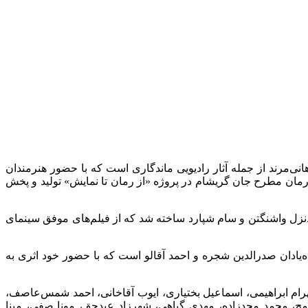
انی‌مرند از جمله آثار رادیویی ماندگاری است که با حضور هنرمندان
س رمان مطرح جان گریشام در پروژه «از رمان تا نمایش» تولید و پخش
برتز، دنزل واشنگتن و سام شپارد ساخته شد که از فیلم‌های موفق سینمای
یگری و رادیو از جمله زنده‌یادان صدرالدین شجره و احمد آقالو است که با حضور خود اثری به
هرام ابراهیمی، اسماعیل بختیاری، ایوب آقاخانی، احمد شمس‌عاصف،
یامج، محمد مجدزاده، مهدی گیاهی، شهرزاد عبدحق، مونا صفی، مینا