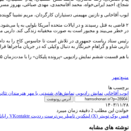
شجاع، احمد ایرانی‌خواه، محمد آقامحمدی، مهدی صباغی، بهروز مسرو
ایوب آقاخانی و نازنین مهیمنی دستیاران کارگردان، مریم نشیبا گوینده
۲ قاضی به قتل رسیدند و در ایالات متحده آمریکا بلوایی به پا می‌
در خطر می‌بیند و مجبور است به صورت مخفیانه زندگی کند. داربی ماجر
رئیس ستاد ریاست جمهوری در تلاش است تا جاسوس کاخ را به دام ب
داربی شاو و گراهامِ خبرنگار به دنبال وکیلی که در جریان ماجراها قرار
با هم قسمت ششم نمایش رادیویی «پرونده پلیکان» را با مدت‌زمان ۲۵ دقیقه و ۴۵ ثانیه بشنویم.
منبع:مهر
برچسب ها
ایوب آقاخانی
نمایش رادیویی
نمایش‌های شنیدنی با مهر
هنرمندان تئاتر
آدرس رونوشت
۱۴۰۳/۱۱/۲۸
خواندن این مطلب 2 دقیقه زمان میبرد
فیس بوک
توییتر (X)
لینکدین
‫تامبلر
‫پین‌ترست
‫رددیت
‫VKontakte
رایان
نوشته های مشابه