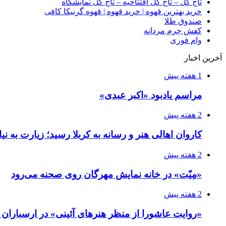
تاج گل – تاج گل افتتاحیه – تاج گل نمایشگاه
خرید بهترین قهوه | خرید قهوه | قهوه گرنیکا کافی
صندوق طلا
کفش چرم مردانه
وام فوری
آخرین اخبار
1 هفته پیش
مراسم یادبود «اکبر عبدی»
2 هفته پیش
کاروان اهالی هنر و رسانه به کربلا رسید؛ زیارت به نی
2 هفته پیش
«مِیّت» در خانه نمایش مهرگان روی صحنه می‌رود
2 هفته پیش
«روایت عاشورا از منظر هنرهای آئینی» در ارسبارا