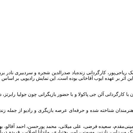
بک ریاحی‌پور، کارگردانی زنده‌یاد صدرالدین شجره و سردبیری نادر بره
این اثر بر عهده ایوب آقاخانی بوده است. این نمایش رادیویی بر اسا
مین رمان با کارگردانی آلن جی پاکولا و با حضور بازیگرانی چون جولیا را
‌های نمایش رادیویی «پرونده پلیکان» حضور ۳ نسل از هنرمندان شناخته شده و حرفه‌ای عرصه باز
 نمینی‌مقدم، سعیده فرضی، علی میلانی، محمد پورحسن، احمد آقالو، ب
یرزایی، نازنین مهیمنی، امیر بختیاری، ماندانا اصلانی، فریده در