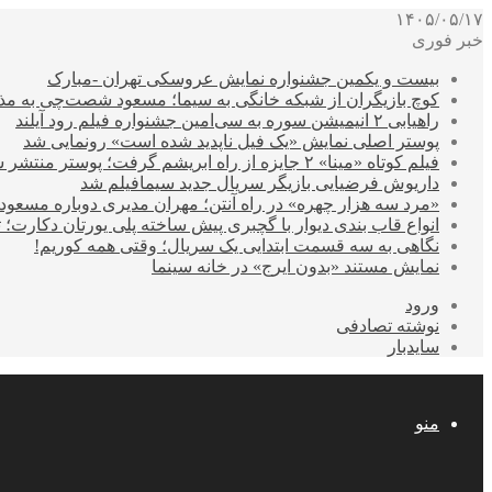
۱۴۰۵/۰۵/۱۷
خبر فوری
بیست و یکمین جشنواره نمایش عروسکی تهران -مبارک
کوچ بازیگران از شبکه خانگی به سیما؛ مسعود شصت‌چی به مذ
راهیابی ۲ انیمیشن سوره به سی‌امین جشنواره فیلم رود آیلند
پوستر اصلی نمایش «یک فیل ناپدید شده است» رونمایی شد
فیلم کوتاه «مینا» ۲ جایزه از راه ابریشم گرفت؛ پوستر منتشر شد
داریوش فرضیایی بازیگر سریال جدید سیمافیلم شد
«مرد سه هزار چهره» در راه آنتن؛ مهران مدیری دوباره مسع
انواع قاب بندی دیوار با گچبری پیش ساخته پلی یورتان دکارت
نگاهی به سه قسمت ابتدایی یک سریال؛ وقتی همه کوریم!
نمایش مستند «بدون ایرج» در خانه سینما
ورود
نوشته تصادفی
سایدبار
منو