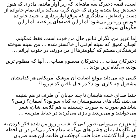
است، قصه دخترک سه ماهه‌ای که زیر آوار مانده، مادری که هنوز
جسدش پیدا نشده، پدری که خون گریه می‌کند برای تمام خانواده از
دست رفته‌اش، امدادگری که موقع آواربرداری با جسد خانواده
خودش روبه‌رو می‌شود! آه از این قصه‌های پر غصه، آه از این
جگرهای سوخته …
اما عزیز من، نگران نباش حال من خوب است، فقط غمگینم،
آنچنان عمیق که سینه ام تلی از خاکستر شده … من سینه سوخته
فرشتگانی هستم که کیلومترها از من دورند، در جنوب ایرانم …
دخترکان میناب … دخترکان معصوم میناب … آنها که مظلوم ترین
بودند، بی‌گناه ترین بودند …
کسی چه می‌داند موقع اصابت آن موشک آمریکایی هر کدامشان
مشغول چه کاری بودند؟ در حال بافتن کدام رویا؟
حتما صدای خنده هایشان تا چند خیابان آن طرف تر هم شنیده
می‌شد، نگاه های معصومشان به کدام سو بود؟ آسمان؟ زمین؟
شاید هم صورت به صورت چسبیده به هم کلاسی‌شان، شعر
می‌خواندند و می‌پریدند و بازی می‌کردند در حیاط مدرسه …
آه عزیزم نمی‌توانی تصور کنی که شب و روز من شده فکر کردن به
آن نگاه ها، به آن چشم های بی‌گناه، مدام فکر می‌کنم در آن لحظه
چه بر آنها گذشته، حتما قلب کوچکشان طاقت این همه ضربان