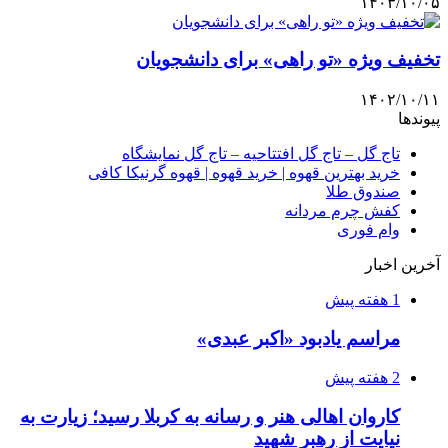
۱۴۰۳/۱۰/۰۵
تخفیف ویژه «تو راهی» برای دانشجویان
۱۴۰۲/۱۰/۱۱
پیوندها
تاج گل – تاج گل افتتاحیه – تاج گل نمایشگاه
خرید بهترین قهوه | خرید قهوه | قهوه گرنیکا کافی
صندوق طلا
کفش چرم مردانه
وام فوری
آخرین اخبار
1 هفته پیش
مراسم یادبود «اکبر عبدی»
2 هفته پیش
کاروان اهالی هنر و رسانه به کربلا رسید؛ زیارت به
نیایت از رهبر شهید