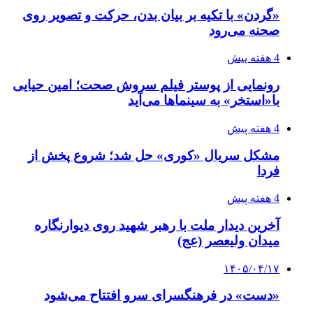
«گردن» با تکیه بر بیان بدن، حرکت و تصویر روی
صحنه می‌رود
4 هفته پیش
رونمایی از پوستر فیلم سروش صحت؛ امین حیایی
با«استخر» به سینماها می‌آید
4 هفته پیش
مشکل سریال «کوری» حل شد؛ شروع پخش از
فردا
4 هفته پیش
آخرین دیدار ملت با رهبر شهید روی دیوارنگاره
میدان ولیعصر (عج)
۱۴۰۵/۰۴/۱۷
«دست» در فرهنگسرای سرو افتتاح می‌شود