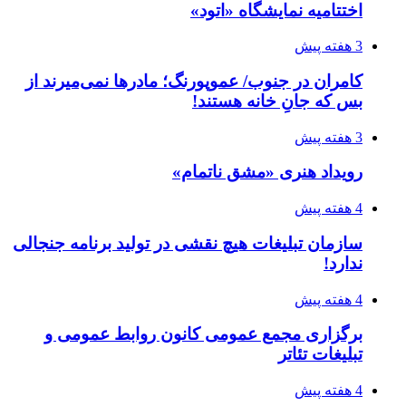
اختتامیه نمایشگاه «اتود»
3 هفته پیش
کامران در جنوب/ عموپورنگ؛ مادرها نمی‌میرند از
بس که جانِ خانه هستند!
3 هفته پیش
رویداد هنری «مشق ناتمام»
4 هفته پیش
سازمان تبلیغات هیچ نقشی در تولید برنامه جنجالی
ندارد!
4 هفته پیش
برگزاری مجمع عمومی کانون روابط عمومی و
تبلیغات تئاتر
4 هفته پیش