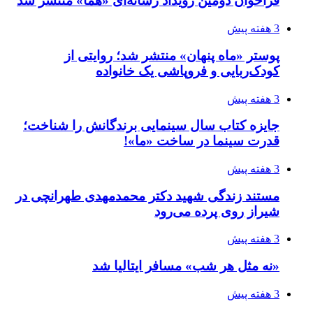
فراخوان دومین رویداد رسانه‌ای «هما» منتشر شد
3 هفته پیش
پوستر «ماه پنهان» منتشر شد؛ روایتی از
کودک‌ربایی و فروپاشی یک خانواده
3 هفته پیش
جایزه کتاب سال سینمایی برندگانش را شناخت؛
قدرت سینما در ساخت «ما»!
3 هفته پیش
مستند زندگی شهید دکتر محمدمهدی طهرانچی در
شیراز روی پرده می‌رود
3 هفته پیش
«نه مثل هر شب» مسافر ایتالیا شد
3 هفته پیش