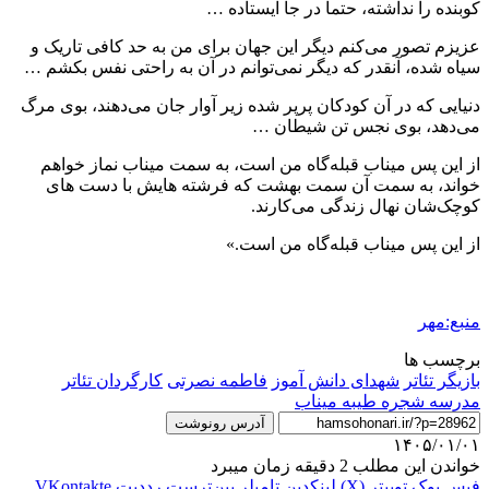
کوبنده را نداشته، حتما در جا ایستاده …
عزیزم تصور می‌کنم دیگر این جهان برای من به حد کافی تاریک و
سیاه شده، آنقدر که دیگر نمی‌توانم در آن به راحتی نفس بکشم …
دنیایی که در آن کودکان پرپر شده زیر آوار جان می‌دهند، بوی مرگ
می‌دهد، بوی نجس تن شیطان …
از این پس میناب قبله‌گاه من است، به سمت میناب نماز خواهم
خواند، به سمت آن سمت بهشت که فرشته هایش با دست های
کوچک‌شان نهال زندگی می‌کارند.
از این پس میناب قبله‌گاه من است.»
منبع:مهر
برچسب ها
بازیگر تئاتر
شهدای دانش آموز
فاطمه نصرتی
کارگردان تئاتر
مدرسه شجره طیبه میناب
آدرس رونوشت
۱۴۰۵/۰۱/۰۱
خواندن این مطلب 2 دقیقه زمان میبرد
فیس بوک
توییتر (X)
لینکدین
‫تامبلر
‫پین‌ترست
‫رددیت
‫VKontakte