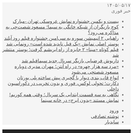
۱۴۰۵/۰۵/۱۷
خبر فوری
بیست و یکمین جشنواره نمایش عروسکی تهران -مبارک
کوچ بازیگران از شبکه خانگی به سیما؛ مسعود شصت‌چی به
مذاکره می‌رود؟
راهیابی ۲ انیمیشن سوره به سی‌امین جشنواره فیلم رود آیلند
پوستر اصلی نمایش «یک فیل ناپدید شده است» رونمایی شد
فیلم کوتاه «مینا» ۲ جایزه از راه ابریشم گرفت؛ پوستر منتشر
شد
داریوش فرضیایی بازیگر سریال جدید سیمافیلم شد
«مرد سه هزار چهره» در راه آنتن؛ مهران مدیری دوباره
مسعود شصتچی می‌شود
انواع قاب بندی دیوار با گچبری پیش ساخته پلی یورتان
دکارت؛ تحولی لوکس، فوری و بدون تخریب در دکوراسیون
داخلی
نگاهی به سه قسمت ابتدایی یک سریال؛ وقتی همه کوریم!
نمایش مستند «بدون ایرج» در خانه سینما
ورود
نوشته تصادفی
سایدبار