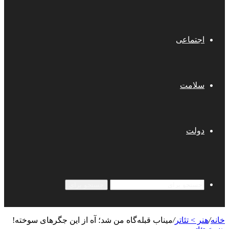
اجتماعی
سلامت
دولت
جستجو برای
خانه
/
هنر > تئاتر
/
میناب قبله‌گاه من شد؛ آه از این جگرهای سوخته!