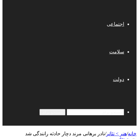
اجتماعی
سلامت
دولت
جستجو برای
خانه
/
هنر > تئاتر
/
نادر برهانی مرند دچار حادثه رانندگی شد