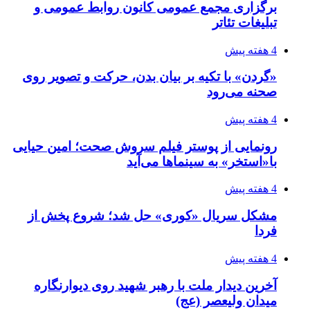
برگزاری مجمع عمومی کانون روابط عمومی و
تبلیغات تئاتر
4 هفته پیش
«گردن» با تکیه بر بیان بدن، حرکت و تصویر روی
صحنه می‌رود
4 هفته پیش
رونمایی از پوستر فیلم سروش صحت؛ امین حیایی
با«استخر» به سینماها می‌آید
4 هفته پیش
مشکل سریال «کوری» حل شد؛ شروع پخش از
فردا
4 هفته پیش
آخرین دیدار ملت با رهبر شهید روی دیوارنگاره
میدان ولیعصر (عج)