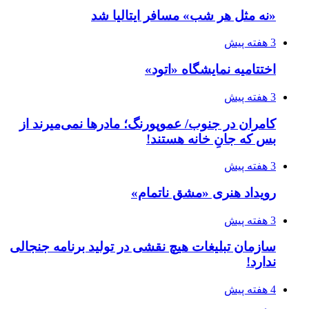
«نه مثل هر شب» مسافر ایتالیا شد
3 هفته پیش
اختتامیه نمایشگاه «اتود»
3 هفته پیش
کامران در جنوب/ عموپورنگ؛ مادرها نمی‌میرند از
بس که جانِ خانه هستند!
3 هفته پیش
رویداد هنری «مشق ناتمام»
3 هفته پیش
سازمان تبلیغات هیچ نقشی در تولید برنامه جنجالی
ندارد!
4 هفته پیش