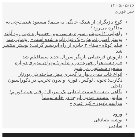
۱۴۰۵/۰۵/۱۶
خبر فوری
کوچ بازیگران از شبکه خانگی به سیما؛ مسعود شصت‌چی به
مذاکره می‌رود؟
راهیابی ۲ انیمیشن سوره به سی‌امین جشنواره فیلم رود آیلند
پوستر اصلی نمایش «یک فیل ناپدید شده است» رونمایی شد
فیلم کوتاه «مینا» ۲ جایزه از راه ابریشم گرفت؛ پوستر منتشر
شد
داریوش فرضیایی بازیگر سریال جدید سیمافیلم شد
«مرد سه هزار چهره» در راه آنتن؛ مهران مدیری دوباره
مسعود شصتچی می‌شود
انواع قاب بندی دیوار با گچبری پیش ساخته پلی یورتان
دکارت؛ تحولی لوکس، فوری و بدون تخریب در دکوراسیون
داخلی
نگاهی به سه قسمت ابتدایی یک سریال؛ وقتی همه کوریم!
نمایش مستند «بدون ایرج» در خانه سینما
مراسم یادبود «اکبر عبدی»
ورود
نوشته تصادفی
سایدبار