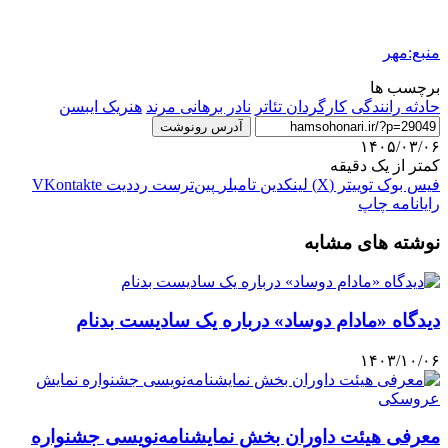
منبع:مهر
برچسب ها
حادثه رانندگی
کارگردان تئاتر
نادر برهانی مرند
هنریک ایبسن
آدرس رونوشت
۱۴۰۵/۰۳/۰۶
کمتر از یک دقیقه
فیس بوک
توییتر (X)
لینکدین
‫تامبلر
‫پین‌ترست
‫رددیت
‫VKontakte
رایانامه
چاپ
نوشته های مشابه
دیدگاه «مادام دوساد» درباره یک سادیست بدنام
۱۴۰۳/۱۰/۰۶
معرفی هیئت داوران بخش نمایشنامه‌نویسی جشنواره