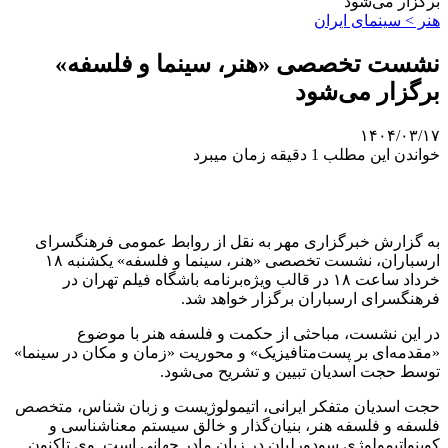
برگزار می‌شود
هنر > سینمای ایران
نشست تخصصی «هنر، سینما و فلسفه»
برگزار می‌شود
۱۴۰۴/۰۳/۱۷
خواندن این مطلب 1 دقیقه زمان میبرد
به گزارش خبرگزاری مهر به نقل از روابط عمومی فرهنگسرای
ارسباران، نشست تخصصی «هنر، سینما و فلسفه» یکشنبه ۱۸
خرداد ساعت ۱۸ در قالب ویژه‌برنامه باشگاه فیلم تهران در
فرهنگسرای ارسباران برگزار خواهد شد.
در این نشست، مباحثی از حکمت و فلسفه هنر با موضوع
«مقدمه‌ای بر پست‌متافیزیک» و محوریت «زمان و مکان در سینما»
توسط حجت اسدیان تبیین و تشریح می‌شود.
حجت اسدیان متفکر ایرانی، اتیمولوژیست و زبان شناس، متخصص
فلسفه و فلسفه هنر، بنیان‌گذار و خالق سیستم معناشناسی و
کوینواتیمولوژی سودورلیان در زبان مادر جهانی است. وی تاکنون