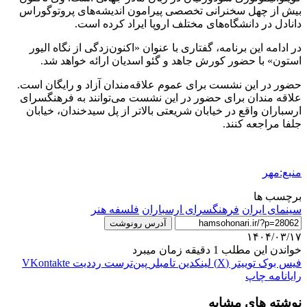
بیش از چهل سخنرانی تخصصی پیرامون اندیشه‌های پروتوگوراس
دانادل در دانشگاه‌های مختلف اروپا ایراد کرده است.
در ادامه این برنامه، گفتاری با عنوان «اکنون‌زدگی از نگاه الیور
استون» با حضور کورش جاهد و گئو اسدیان ارائه خواهد شد.
حضور در این نشست برای عموم علاقه‌مندان آزاد و رایگان است.
علاقه مندان برای حضور در این نشست می‌توانند به فرهنگسرای
ارسباران واقع در خیابان شریعتی بالاتر از پل سیدخندان‌، خیابان
جلفا مراجعه کنند.
منبع:مهر
برچسب ها
سینمای ایران
فرهنگسرای ارسباران
فلسفه هنر
آدرس رونوشت
۱۴۰۴/۰۳/۱۷
خواندن این مطلب 1 دقیقه زمان میبرد
فیس بوک
توییتر (X)
لینکدین
‫تامبلر
‫پین‌ترست
‫رددیت
‫VKontakte
رایانامه
چاپ
نوشته های مشابه