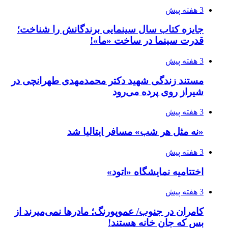
3 هفته پیش
جایزه کتاب سال سینمایی برندگانش را شناخت؛
قدرت سینما در ساخت «ما»!
3 هفته پیش
مستند زندگی شهید دکتر محمدمهدی طهرانچی در
شیراز روی پرده می‌رود
3 هفته پیش
«نه مثل هر شب» مسافر ایتالیا شد
3 هفته پیش
اختتامیه نمایشگاه «اتود»
3 هفته پیش
کامران در جنوب/ عموپورنگ؛ مادرها نمی‌میرند از
بس که جانِ خانه هستند!