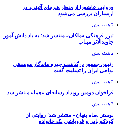
«روایت عاشورا از منظر هنرهای آئینی» در
ارسباران بررسی می‌شود
2 هفته پیش
تیزر فرهنگی «ماکان» منتشر شد؛ به یاد دانش آموز
جاویدالاثر میناب
2 هفته پیش
رئیس جمهور درگذشت چهره ماندگار موسیقی
نواحی ایران را تسلیت گفت
2 هفته پیش
فراخوان دومین رویداد رسانه‌ای «هما» منتشر شد
3 هفته پیش
پوستر «ماه پنهان» منتشر شد؛ روایتی از
کودک‌ربایی و فروپاشی یک خانواده