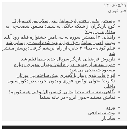
۱۴۰۵/۰۵/۱۷
خبر فوری
بیست و یکمین جشنواره نمایش عروسکی تهران -مبارک
کوچ بازیگران از شبکه خانگی به سیما؛ مسعود شصت‌چی به
مذاکره می‌رود؟
راهیابی ۲ انیمیشن سوره به سی‌امین جشنواره فیلم رود آیلند
پوستر اصلی نمایش «یک فیل ناپدید شده است» رونمایی شد
فیلم کوتاه «مینا» ۲ جایزه از راه ابریشم گرفت؛ پوستر منتشر
شد
داریوش فرضیایی بازیگر سریال جدید سیمافیلم شد
«مرد سه هزار چهره» در راه آنتن؛ مهران مدیری دوباره
مسعود شصتچی می‌شود
انواع قاب بندی دیوار با گچبری پیش ساخته پلی یورتان
دکارت؛ تحولی لوکس، فوری و بدون تخریب در دکوراسیون
داخلی
نگاهی به سه قسمت ابتدایی یک سریال؛ وقتی همه کوریم!
نمایش مستند «بدون ایرج» در خانه سینما
ورود
نوشته تصادفی
سایدبار