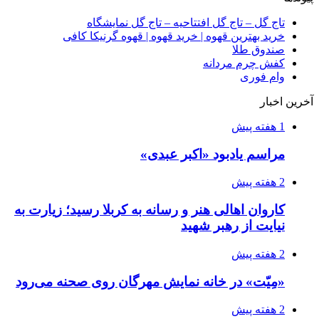
تاج گل – تاج گل افتتاحیه – تاج گل نمایشگاه
خرید بهترین قهوه | خرید قهوه | قهوه گرنیکا کافی
صندوق طلا
کفش چرم مردانه
وام فوری
آخرین اخبار
1 هفته پیش
مراسم یادبود «اکبر عبدی»
2 هفته پیش
کاروان اهالی هنر و رسانه به کربلا رسید؛ زیارت به
نیایت از رهبر شهید
2 هفته پیش
«مِیّت» در خانه نمایش مهرگان روی صحنه می‌رود
2 هفته پیش