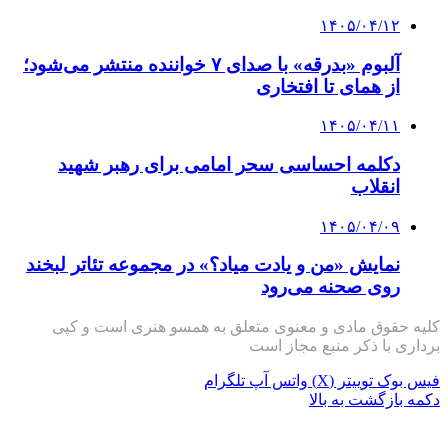
۱۴۰۵/۰۴/۱۲
آلبوم «بدرقه» با صدای ۷ خواننده منتشر می‌شود؛
از همای تا افتخاری
۱۴۰۵/۰۴/۱۱
دکلمه‌ احساسی سحر امامی برای رهبر شهید
انقلاب
۱۴۰۵/۰۴/۰۹
نمایش «من و یادت میاد؟» در مجموعه تئاتر لبخند
روی صحنه می‌رود
کلیه حقوق مادی و معنوی متعلق به همسو هنری است و کپی
برداری با ذکر منبع مجاز است
فیس بوک
توییتر (X)
واتس آپ
تلگرام
دکمه بازگشت به بالا