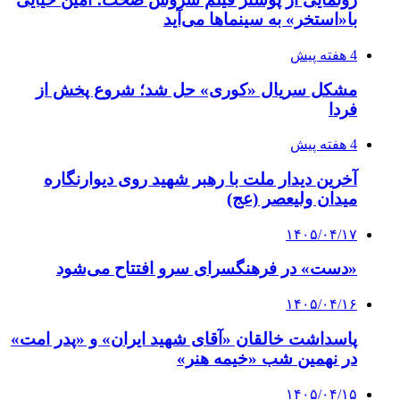
با«استخر» به سینماها می‌آید
4 هفته پیش
مشکل سریال «کوری» حل شد؛ شروع پخش از
فردا
4 هفته پیش
آخرین دیدار ملت با رهبر شهید روی دیوارنگاره
میدان ولیعصر (عج)
۱۴۰۵/۰۴/۱۷
«دست» در فرهنگسرای سرو افتتاح می‌شود
۱۴۰۵/۰۴/۱۶
پاسداشت خالقان «آقای شهید ایران» و «پدر امت»
در نهمین شب «خیمه هنر»
۱۴۰۵/۰۴/۱۵