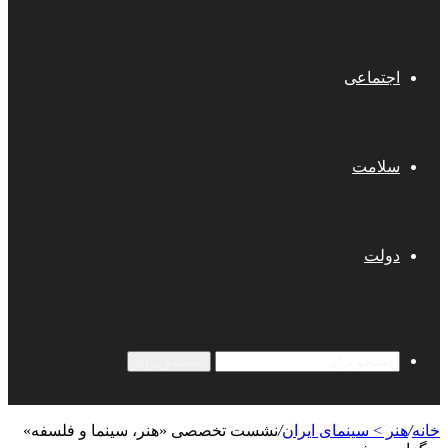
اجتماعی
سلامت
دولت
جستجو برای
خانه
/
هنر > سینمای ایران
/
نشست تخصصی «هنر، سینما و فلسفه»