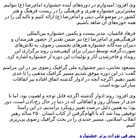
وی افزود: امیدوارم در دوره‌های آینده جشنواره امام‌رضا (
ع)
بتوانیم
معتبرترین جشنواره هنری و فرهنگی را در زیست فرهنگ و هنر
کشور در موضوعاتی دینی و امام‌رضا (
ع)
ارائه کنیم و بالندگی را در
همه حوزه‌های آن شاهد باشیم.
فرهاد قائمیان، مدیر بیست و یکمین جشنواره بین‌المللی
فرهنگی‌هنری امام‌رضا (
ع)
نیز ضمن تقدیر از حضور هنرمندان و
دبیران سه‌گانه جشنواره هنرهای تجسمی رضوی، به تلاش‌های
صورت‌گرفته توسط دبیران برای کیفی‌شدن روند برگزاری این
رویداد و
فاخرشدن
آثار و تولیدات این دوره از جشنواره اشاره کرد.
مسعود نجابتی، دبیر جشنواره ملی گرافیک رضوی نیز در این مراسم
گفت: در این دوره موفق شدیم مسیر گرافیک مذهبی را تا حدی
تغییر دهیم. اگرچه آنچه در ادوار گذشته اتفاق افتاده نیز اتفاقات
مبارکی بوده است.
وی افزود: روند ادوار گذشته اگرچه قابل توجه و اهمیت بود، اما تا
حدی از مسائل روز و اتفاقاتی که در دنیا در حال رخ‌دادن است، دور
بود؛ به همین دلیل درصدد تغییر رویکرد برآمدیم. در این راستا
توفیقی پیدا شد که با الهام‌گرفتن از کتاب انسان ۲۵۰ ساله رهبر
انقلاب اسلامی، مسیر جدیدی را در بحث گرافیک رضوی پی‌ریزی
کنیم.
معرفی نفرات برتر جشنواره