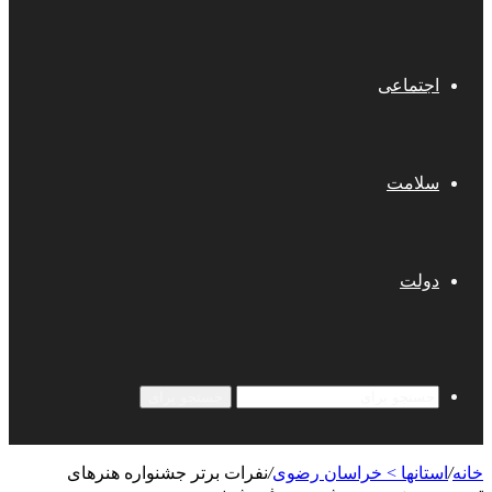
اجتماعی
سلامت
دولت
جستجو برای
خانه
/
استانها > خراسان رضوی
/
نفرات برتر جشنواره هنرهای