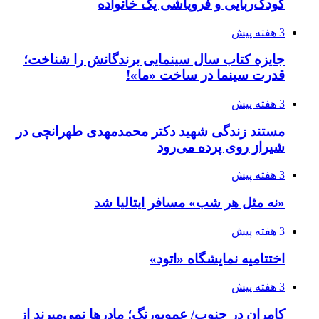
کودک‌ربایی و فروپاشی یک خانواده
3 هفته پیش
جایزه کتاب سال سینمایی برندگانش را شناخت؛
قدرت سینما در ساخت «ما»!
3 هفته پیش
مستند زندگی شهید دکتر محمدمهدی طهرانچی در
شیراز روی پرده می‌رود
3 هفته پیش
«نه مثل هر شب» مسافر ایتالیا شد
3 هفته پیش
اختتامیه نمایشگاه «اتود»
3 هفته پیش
کامران در جنوب/ عموپورنگ؛ مادرها نمی‌میرند از