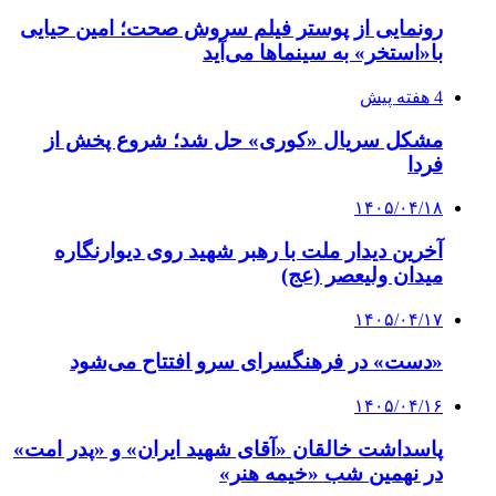
رونمایی از پوستر فیلم سروش صحت؛ امین حیایی
با«استخر» به سینماها می‌آید
4 هفته پیش
مشکل سریال «کوری» حل شد؛ شروع پخش از
فردا
۱۴۰۵/۰۴/۱۸
آخرین دیدار ملت با رهبر شهید روی دیوارنگاره
میدان ولیعصر (عج)
۱۴۰۵/۰۴/۱۷
«دست» در فرهنگسرای سرو افتتاح می‌شود
۱۴۰۵/۰۴/۱۶
پاسداشت خالقان «آقای شهید ایران» و «پدر امت»
در نهمین شب «خیمه هنر»