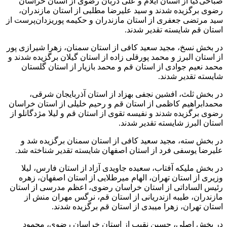
صباحی‌کیا از استان ایلام و علی دربان رضوی از استان خراسان
رضوی برگزیده شدند و سید علیرضا مطلبی از استان مازندران،
سید مرتضی جعفری از استان مازندران و حکیمه
پوریزدان‌پرست
از
استان قم شایسته تقدیر شدند.
در بخش نسخ، مجید سعید کافی از استان سمنان، زهرا شیرازی پور
از استان البرز و محمد پورقلی زاده از استان گیلان برگزیده شدند و
محمد نعیم جوادی از استان قم و محمد بازیار از استان گلستان
شایسته تقدیر شدند.
در بخش ثلث، افشین نجفی بهزاد از استان آذربایجان شرقی،
محمدابراهیم کاظمی از استان قم و رحیم خلیلی از استان خراسان
رضوی برگزیده شدند و نفیسه تقوی از استان قم و لیلا
مژدگانلو
از
استان البرز شایسته تقدیر شدند.
در بخش
سته
، مجید سعید کافی از استان سمنان برگزیده شد و
علیرضا یوسفی فرد از استان اصفهان شایسته تقدیر شناخته شد.
در بخش ملیکه آفتاب، سعیده جاویدی آزاد از استان فارس، لیلا
وزیری از استان تهران، الهام
میرطلایی
از استان اصفهان، زهره
رئیس
الساداتی
از استان خراسان رضوی، اعظم مدرسی از استان
مازندران، طیبه
ازندریانی
از استان قم، نرگس مهران منش از
استان تهران، زهرا میبدی از استان قم برگزیده شدند.
در بخش اصلی، حسین
نقیب
از استان خراسان رضوی، محمود