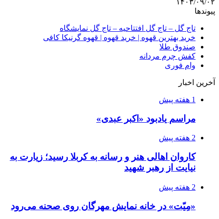
۱۴۰۳/۰۹/۰۲
پیوندها
تاج گل – تاج گل افتتاحیه – تاج گل نمایشگاه
خرید بهترین قهوه | خرید قهوه | قهوه گرنیکا کافی
صندوق طلا
کفش چرم مردانه
وام فوری
آخرین اخبار
1 هفته پیش
مراسم یادبود «اکبر عبدی»
2 هفته پیش
کاروان اهالی هنر و رسانه به کربلا رسید؛ زیارت به
نیایت از رهبر شهید
2 هفته پیش
«مِیّت» در خانه نمایش مهرگان روی صحنه می‌رود