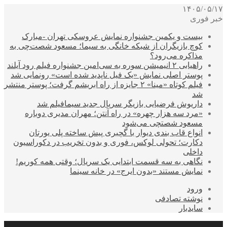
۱۴۰۵/۰۵/۱۷
خبر فوری
بیست و یکمین جشنواره نمایش عروسکی تهران -مبارک
کوچ بازیگران از شبکه خانگی به سیما؛ مسعود شصت‌چی به
مذاکره می‌رود؟
راهیابی ۲ انیمیشن سوره به سی‌امین جشنواره فیلم رود آیلند
پوستر اصلی نمایش «یک فیل ناپدید شده است» رونمایی شد
فیلم کوتاه «مینا» ۲ جایزه از راه ابریشم گرفت؛ پوستر منتشر
شد
داریوش فرضیایی بازیگر سریال جدید سیمافیلم شد
«مرد سه هزار چهره» در راه آنتن؛ مهران مدیری دوباره
مسعود شصتچی می‌شود
انواع قاب بندی دیوار با گچبری پیش ساخته پلی یورتان
دکارت؛ تحولی لوکس، فوری و بدون تخریب در دکوراسیون
داخلی
نگاهی به سه قسمت ابتدایی یک سریال؛ وقتی همه کوریم!
نمایش مستند «بدون ایرج» در خانه سینما
ورود
نوشته تصادفی
سایدبار