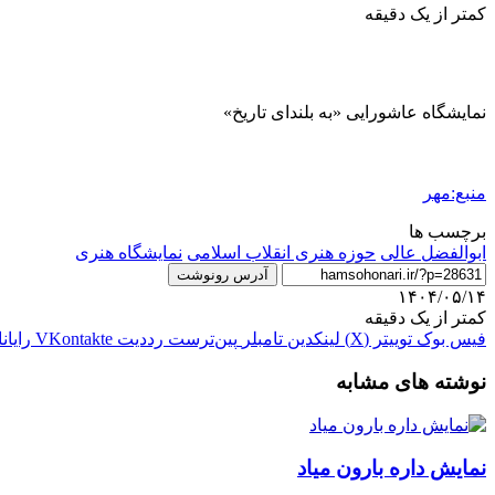
کمتر از یک دقیقه
نمایشگاه عاشورایی «به بلندای تاریخ»
منبع:مهر
برچسب ها
ابوالفضل عالی
حوزه هنری انقلاب اسلامی
نمایشگاه هنری
آدرس رونوشت
۱۴۰۴/۰۵/۱۴
کمتر از یک دقیقه
فیس بوک
توییتر (X)
لینکدین
‫تامبلر
‫پین‌ترست
‫رددیت
‫VKontakte
رایان
نوشته های مشابه
نمایش داره بارون میاد