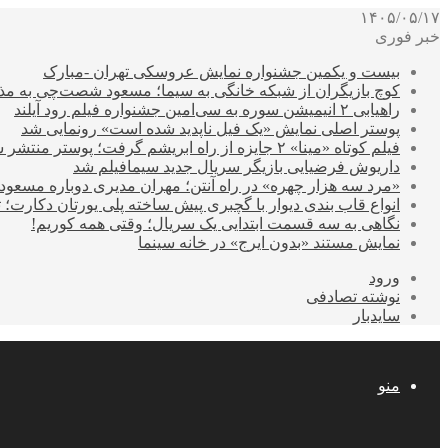
۱۴۰۵/۰۵/۱۷
خبر فوری
بیست و یکمین جشنواره نمایش عروسکی تهران -مبارک
کوچ بازیگران از شبکه خانگی به سیما؛ مسعود شصت‌چی به مذ
راهیابی ۲ انیمیشن سوره به سی‌امین جشنواره فیلم رود آیلند
پوستر اصلی نمایش «یک فیل ناپدید شده است» رونمایی شد
فیلم کوتاه «مینا» ۲ جایزه از راه ابریشم گرفت؛ پوستر منتشر شد
داریوش فرضیایی بازیگر سریال جدید سیمافیلم شد
«مرد سه هزار چهره» در راه آنتن؛ مهران مدیری دوباره مسع
انواع قاب بندی دیوار با گچبری پیش ساخته پلی یورتان دکارت
نگاهی به سه قسمت ابتدایی یک سریال؛ وقتی همه کوریم!
نمایش مستند «بدون ایرج» در خانه سینما
ورود
نوشته تصادفی
سایدبار
منو