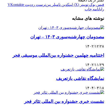
کمتر از یک دقیقه
فیس بوک
توییتر (X)
لینکدین
‫تامبلر
‫پین‌ترست
‫رددیت
‫VKontakte
رایانامه
چاپ
نوشته های مشابه
مصدومان چهارشنبه‌سوری ۱۴۰۳ – تهران
۱۴۰۲/۱۲/۲۸
اختتامیه چهلمین جشنواره بین‌المللی موسیقی فجر
۱۴۰۲/۱۱/۲۹
نمایشگاه نقاشی بازتعریف
۱۴۰۴/۰۳/۱۸
نشست خبری جشنواره بین المللی تئاتر فجر