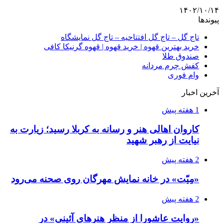
۱۴۰۲/۱۰/۱۴
پیوندها
تاج گل – تاج گل افتتاحیه – تاج گل نمایشگاه
خرید بهترین قهوه | خرید قهوه | قهوه گرنیکا کافی
صندوق طلا
کفش چرم مردانه
وام فوری
آخرین اخبار
1 هفته پیش
کاروان اهالی هنر و رسانه به کربلا رسید؛ زیارت به
نیایت از رهبر شهید
2 هفته پیش
«مِیّت» در خانه نمایش مهرگان روی صحنه می‌رود
2 هفته پیش
«روایت عاشورا از منظر هنرهای آئینی» در