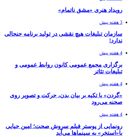
رویداد هنری «مشق ناتمام»
3 هفته پیش
سازمان تبلیغات هیچ نقشی در تولید برنامه جنجالی
ندارد!
4 هفته پیش
برگزاری مجمع عمومی کانون روابط عمومی و
تبلیغات تئاتر
4 هفته پیش
«گردن» با تکیه بر بیان بدن، حرکت و تصویر روی
صحنه می‌رود
4 هفته پیش
رونمایی از پوستر فیلم سروش صحت؛ امین حیایی
با«استخر» به سینماها می‌آید