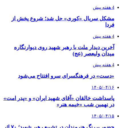
4 هفته پیش
مشکل سریال «کوری» حل شد؛ شروع پخش از
فردا
4 هفته پیش
آخرین دیدار ملت با رهبر شهید روی دیوارنگاره
میدان ولیعصر (عج)
4 هفته پیش
«دست» در فرهنگسرای سرو افتتاح می‌شود
۱۴۰۵/۰۴/۱۶
پاسداشت خالقان «آقای شهید ایران» و «پدر امت»
در نهمین شب «خیمه هنر»
۱۴۰۵/۰۴/۱۵
حضور پررنگ هنرمندان در تشییع رهبر شهید؛ ۷۰ اثر