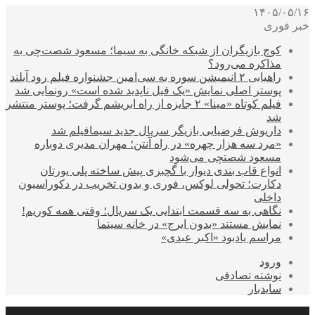
۱۴۰۵/۰۵/۱۶
خبر فوری
کوچ بازیگران از شبکه خانگی به سیما؛ مسعود شصت‌چی به
مذاکره می‌رود؟
راهیابی ۲ انیمیشن سوره به سی‌امین جشنواره فیلم رود آیلند
پوستر اصلی نمایش «یک فیل ناپدید شده است» رونمایی شد
فیلم کوتاه «مینا» ۲ جایزه از راه ابریشم گرفت؛ پوستر منتشر
شد
داریوش فرضیایی بازیگر سریال جدید سیمافیلم شد
«مرد سه هزار چهره» در راه آنتن؛ مهران مدیری دوباره
مسعود شصتچی می‌شود
انواع قاب بندی دیوار با گچبری پیش ساخته پلی یورتان
دکارت؛ تحولی لوکس، فوری و بدون تخریب در دکوراسیون
داخلی
نگاهی به سه قسمت ابتدایی یک سریال؛ وقتی همه کوریم!
نمایش مستند «بدون ایرج» در خانه سینما
مراسم یادبود «اکبر عبدی»
ورود
نوشته تصادفی
سایدبار