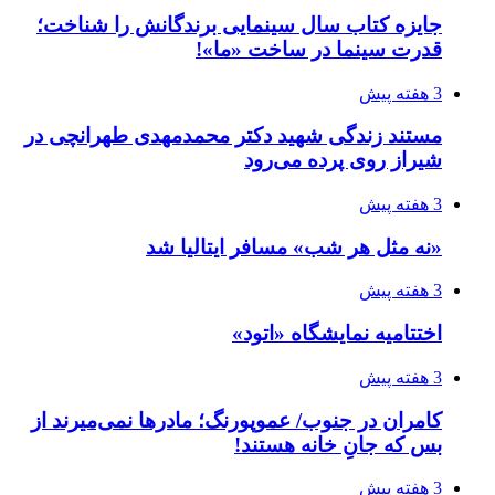
جایزه کتاب سال سینمایی برندگانش را شناخت؛
قدرت سینما در ساخت «ما»!
3 هفته پیش
مستند زندگی شهید دکتر محمدمهدی طهرانچی در
شیراز روی پرده می‌رود
3 هفته پیش
«نه مثل هر شب» مسافر ایتالیا شد
3 هفته پیش
اختتامیه نمایشگاه «اتود»
3 هفته پیش
کامران در جنوب/ عموپورنگ؛ مادرها نمی‌میرند از
بس که جانِ خانه هستند!
3 هفته پیش