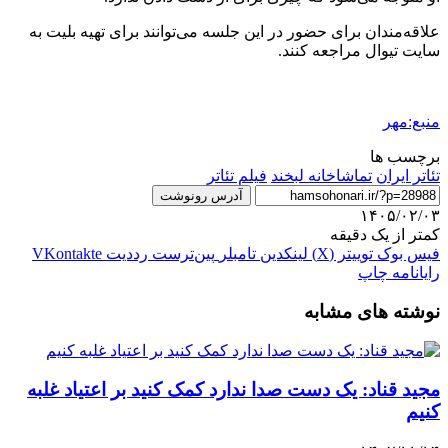
علاقه‌مندان برای حضور در این جلسه می‌توانند برای تهیه بلیت به
سایت تیوال مراجعه کنند.
منبع:مهر
برچسب ها
تئاتر ایران
تماشاخانه لبخند
فیلم تئاتر
آدرس رونوشت
۱۴۰۵/۰۲/۰۳
کمتر از یک دقیقه
فیس بوک
توییتر (X)
لینکدین
‫تامبلر
‫پین‌ترست
‫رددیت
‫VKontakte
رایانامه
چاپ
نوشته های مشابه
مجید قناد: یک دست صدا ندارد کمک کنید بر اعتیاد غلبه
کنیم