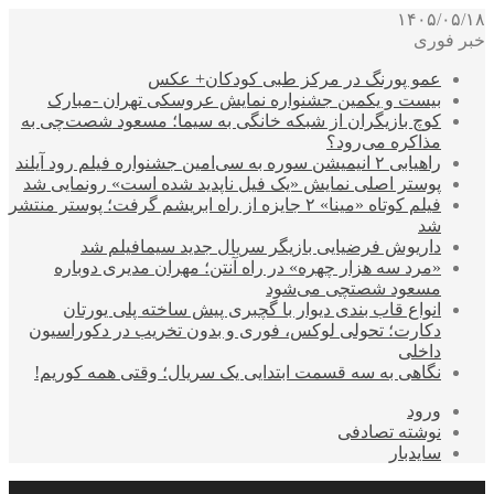
۱۴۰۵/۰۵/۱۸
خبر فوری
عمو پورنگ در مرکز طبی کودکان+ عکس
بیست و یکمین جشنواره نمایش عروسکی تهران -مبارک
کوچ بازیگران از شبکه خانگی به سیما؛ مسعود شصت‌چی به
مذاکره می‌رود؟
راهیابی ۲ انیمیشن سوره به سی‌امین جشنواره فیلم رود آیلند
پوستر اصلی نمایش «یک فیل ناپدید شده است» رونمایی شد
فیلم کوتاه «مینا» ۲ جایزه از راه ابریشم گرفت؛ پوستر منتشر
شد
داریوش فرضیایی بازیگر سریال جدید سیمافیلم شد
«مرد سه هزار چهره» در راه آنتن؛ مهران مدیری دوباره
مسعود شصتچی می‌شود
انواع قاب بندی دیوار با گچبری پیش ساخته پلی یورتان
دکارت؛ تحولی لوکس، فوری و بدون تخریب در دکوراسیون
داخلی
نگاهی به سه قسمت ابتدایی یک سریال؛ وقتی همه کوریم!
ورود
نوشته تصادفی
سایدبار