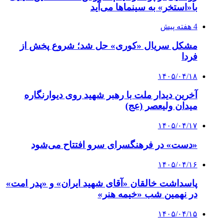
با«استخر» به سینماها می‌آید
4 هفته پیش
مشکل سریال «کوری» حل شد؛ شروع پخش از
فردا
۱۴۰۵/۰۴/۱۸
آخرین دیدار ملت با رهبر شهید روی دیوارنگاره
میدان ولیعصر (عج)
۱۴۰۵/۰۴/۱۷
«دست» در فرهنگسرای سرو افتتاح می‌شود
۱۴۰۵/۰۴/۱۶
پاسداشت خالقان «آقای شهید ایران» و «پدر امت»
در نهمین شب «خیمه هنر»
۱۴۰۵/۰۴/۱۵