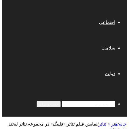
اجتماعی
سلامت
دولت
جستجو برای
خانه
/
هنر > تئاتر
/
نمایش فیلم تئاتر «فلیبگ» در مجموعه تئاتر لبخند