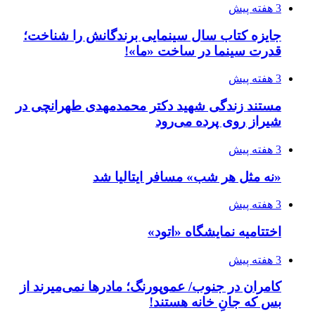
3 هفته پیش
جایزه کتاب سال سینمایی برندگانش را شناخت؛
قدرت سینما در ساخت «ما»!
3 هفته پیش
مستند زندگی شهید دکتر محمدمهدی طهرانچی در
شیراز روی پرده می‌رود
3 هفته پیش
«نه مثل هر شب» مسافر ایتالیا شد
3 هفته پیش
اختتامیه نمایشگاه «اتود»
3 هفته پیش
کامران در جنوب/ عموپورنگ؛ مادرها نمی‌میرند از
بس که جانِ خانه هستند!