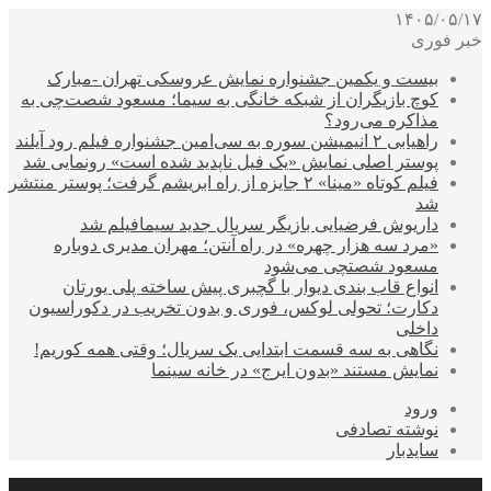
۱۴۰۵/۰۵/۱۷
خبر فوری
بیست و یکمین جشنواره نمایش عروسکی تهران -مبارک
کوچ بازیگران از شبکه خانگی به سیما؛ مسعود شصت‌چی به
مذاکره می‌رود؟
راهیابی ۲ انیمیشن سوره به سی‌امین جشنواره فیلم رود آیلند
پوستر اصلی نمایش «یک فیل ناپدید شده است» رونمایی شد
فیلم کوتاه «مینا» ۲ جایزه از راه ابریشم گرفت؛ پوستر منتشر
شد
داریوش فرضیایی بازیگر سریال جدید سیمافیلم شد
«مرد سه هزار چهره» در راه آنتن؛ مهران مدیری دوباره
مسعود شصتچی می‌شود
انواع قاب بندی دیوار با گچبری پیش ساخته پلی یورتان
دکارت؛ تحولی لوکس، فوری و بدون تخریب در دکوراسیون
داخلی
نگاهی به سه قسمت ابتدایی یک سریال؛ وقتی همه کوریم!
نمایش مستند «بدون ایرج» در خانه سینما
ورود
نوشته تصادفی
سایدبار