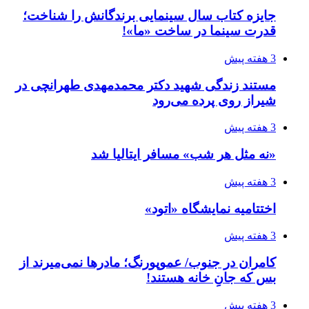
جایزه کتاب سال سینمایی برندگانش را شناخت؛
قدرت سینما در ساخت «ما»!
3 هفته پیش
مستند زندگی شهید دکتر محمدمهدی طهرانچی در
شیراز روی پرده می‌رود
3 هفته پیش
«نه مثل هر شب» مسافر ایتالیا شد
3 هفته پیش
اختتامیه نمایشگاه «اتود»
3 هفته پیش
کامران در جنوب/ عموپورنگ؛ مادرها نمی‌میرند از
بس که جانِ خانه هستند!
3 هفته پیش