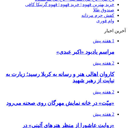
خرید بهترین قهوه | خرید قهوه | قهوه گرنیکا کافی
صندوق طلا
کفش چرم مردانه
وام فوری
آخرین اخبار
1 هفته پیش
مراسم یادبود «اکبر عبدی»
2 هفته پیش
کاروان اهالی هنر و رسانه به کربلا رسید؛ زیارت به
نیایت از رهبر شهید
2 هفته پیش
«مِیّت» در خانه نمایش مهرگان روی صحنه می‌رود
2 هفته پیش
«روایت عاشورا از منظر هنرهای آئینی» در