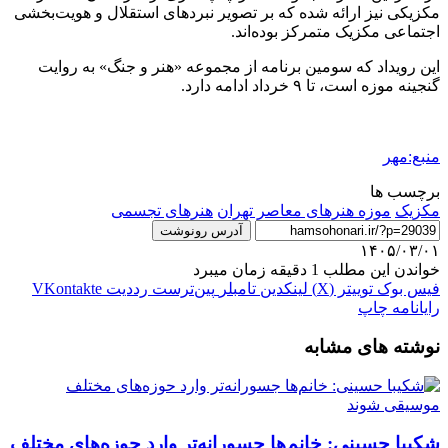
مکزیکی نیز ارائه شده که بر تصویر نبردهای استقلال و هویت‌بخشی
اجتماعی مکزیک متمرکز بوده‌اند.
این رویداد که سومین برنامه از مجموعه «هنر و جنگ» به روایت
گنجینه موزه است، تا ۹ خرداد ادامه دارد.
منبع:مهر
برچسب ها
مکزیک
موزه هنرهای معاصر تهران
هنرهای تجسمی
آدرس رونوشت
۱۴۰۵/۰۳/۰۱
خواندن این مطلب 1 دقیقه زمان میبرد
فیس بوک
توییتر (X)
لینکدین
‫تامبلر
‫پین‌ترست
‫رددیت
‫VKontakte
رایانامه
چاپ
نوشته های مشابه
شکیبا حسینی: خانم‌ها جسورانه‌تر وارد حوزه‌های مختلف