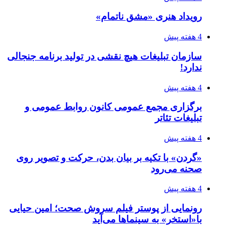
رویداد هنری «مشق ناتمام»
4 هفته پیش
سازمان تبلیغات هیچ نقشی در تولید برنامه جنجالی
ندارد!
4 هفته پیش
برگزاری مجمع عمومی کانون روابط عمومی و
تبلیغات تئاتر
4 هفته پیش
«گردن» با تکیه بر بیان بدن، حرکت و تصویر روی
صحنه می‌رود
4 هفته پیش
رونمایی از پوستر فیلم سروش صحت؛ امین حیایی
با«استخر» به سینماها می‌آید