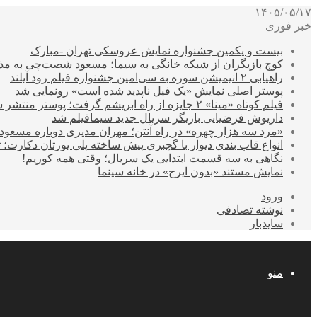
۱۴۰۵/۰۵/۱۷
خبر فوری
بیست و یکمین جشنواره نمایش عروسکی تهران -مبارک
کوچ بازیگران از شبکه خانگی به سیما؛ مسعود شصت‌چی به مذ
راهیابی ۲ انیمیشن سوره به سی‌امین جشنواره فیلم رود آیلند
پوستر اصلی نمایش «یک فیل ناپدید شده است» رونمایی شد
فیلم کوتاه «مینا» ۲ جایزه از راه ابریشم گرفت؛ پوستر منتشر شد
داریوش فرضیایی بازیگر سریال جدید سیمافیلم شد
«مرد سه هزار چهره» در راه آنتن؛ مهران مدیری دوباره مسع
انواع قاب بندی دیوار با گچبری پیش ساخته پلی یورتان دکارت
نگاهی به سه قسمت ابتدایی یک سریال؛ وقتی همه کوریم!
نمایش مستند «بدون ایرج» در خانه سینما
ورود
نوشته تصادفی
سایدبار
منو