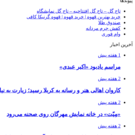
پیوندها
تاج گل – تاج گل افتتاحیه – تاج گل نمایشگاه
خرید بهترین قهوه | خرید قهوه | قهوه گرنیکا کافی
صندوق طلا
کفش چرم مردانه
وام فوری
آخرین اخبار
1 هفته پیش
مراسم یادبود «اکبر عبدی»
2 هفته پیش
کاروان اهالی هنر و رسانه به کربلا رسید؛ زیارت به نی
2 هفته پیش
«مِیّت» در خانه نمایش مهرگان روی صحنه می‌رود
2 هفته پیش