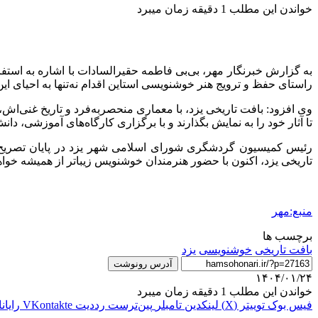
خواندن این مطلب 1 دقیقه زمان میبرد
به گزارش خبرنگار مهر، بی‌بی فاطمه
حقیرالسادات
با اشاره به استف
راستای حفظ و ترویج هنر خوشنویسی
استاین
اقدام نه‌تنها به احیای 
وی افزود: بافت تاریخی یزد، با معماری منحصربه‌فرد و تاریخ غنی‌
تا آثار خود را به نمایش بگذارند و با برگزاری کارگاه‌های آموزشی، د
رئیس کمیسیون گردشگری شورای اسلامی شهر یزد در پایان تصریح دا
تاریخی یزد، اکنون با حضور هنرمندان خوشنویس زیباتر از همیشه خواه
منبع:مهر
برچسب ها
بافت تاریخی
خوشنویسی
یزد
آدرس رونوشت
۱۴۰۴/۰۱/۲۴
خواندن این مطلب 1 دقیقه زمان میبرد
فیس بوک
توییتر (X)
لینکدین
‫تامبلر
‫پین‌ترست
‫رددیت
‫VKontakte
رایان