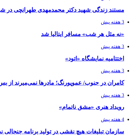
مستند زندگی شهید دکتر محمدمهدی طهرانچی در شیر
3 هفته پیش
«نه مثل هر شب» مسافر ایتالیا شد
3 هفته پیش
اختتامیه نمایشگاه «اتود»
3 هفته پیش
کامران در جنوب/ عموپورنگ؛ مادرها نمی‌میرند از بس 
3 هفته پیش
رویداد هنری «مشق ناتمام»
4 هفته پیش
سازمان تبلیغات هیچ نقشی در تولید برنامه جنجالی ند