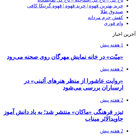
خرید بهترین قهوه | خرید قهوه | قهوه گرنیکا کافی
صندوق طلا
کفش چرم مردانه
وام فوری
آخرین اخبار
1 هفته پیش
«مِیّت» در خانه نمایش مهرگان روی صحنه می‌رود
2 هفته پیش
«روایت عاشورا از منظر هنرهای آئینی» در
ارسباران بررسی می‌شود
2 هفته پیش
تیزر فرهنگی «ماکان» منتشر شد؛ به یاد دانش آموز
جاویدالاثر میناب
2 هفته پیش