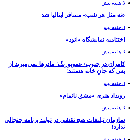
3 هفته پیش
«نه مثل هر شب» مسافر ایتالیا شد
3 هفته پیش
اختتامیه نمایشگاه «اتود»
3 هفته پیش
کامران در جنوب/ عموپورنگ؛ مادرها نمی‌میرند از
بس که جانِ خانه هستند!
3 هفته پیش
رویداد هنری «مشق ناتمام»
3 هفته پیش
سازمان تبلیغات هیچ نقشی در تولید برنامه جنجالی
ندارد!
3 هفته پیش