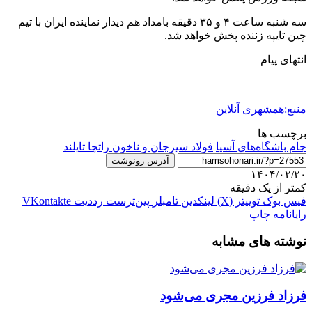
سه شنبه ساعت ۴ و ۳۵ دقیقه بامداد هم دیدار نماینده ایران با تیم
چین تایپه زننده پخش خواهد شد.
انتهای پیام
منبع:همشهری آنلاین
برچسب ها
جام باشگاه‌های آسیا
فولاد سیرجان و ناخون راتچا تایلند
آدرس رونوشت
۱۴۰۴/۰۲/۲۰
کمتر از یک دقیقه
فیس بوک
توییتر (X)
لینکدین
‫تامبلر
‫پین‌ترست
‫رددیت
‫VKontakte
رایانامه
چاپ
نوشته های مشابه
فرزاد فرزین مجری می‌شود