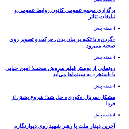
برگزاری مجمع عمومی کانون روابط عمومی و
تبلیغات تئاتر
4 هفته پیش
«گردن» با تکیه بر بیان بدن، حرکت و تصویر روی
صحنه می‌رود
4 هفته پیش
رونمایی از پوستر فیلم سروش صحت؛ امین حیایی
با«استخر» به سینماها می‌آید
4 هفته پیش
مشکل سریال «کوری» حل شد؛ شروع پخش از
فردا
4 هفته پیش
آخرین دیدار ملت با رهبر شهید روی دیوارنگاره