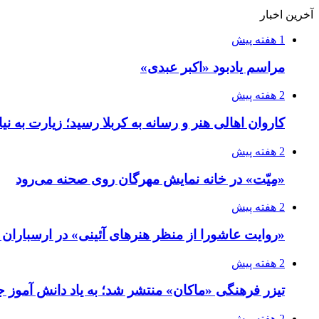
آخرین اخبار
1 هفته پیش
مراسم یادبود «اکبر عبدی»
2 هفته پیش
کاروان اهالی هنر و رسانه به کربلا رسید؛ زیارت به نی
2 هفته پیش
«مِیّت» در خانه نمایش مهرگان روی صحنه می‌رود
2 هفته پیش
«روایت عاشورا از منظر هنرهای آئینی» در ارسبارا
2 هفته پیش
تیزر فرهنگی «ماکان» منتشر شد؛ به یاد دانش آموز جا
2 هفته پیش