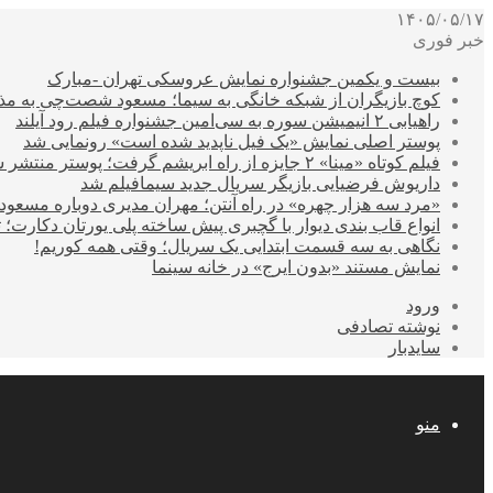
۱۴۰۵/۰۵/۱۷
خبر فوری
بیست و یکمین جشنواره نمایش عروسکی تهران -مبارک
کوچ بازیگران از شبکه خانگی به سیما؛ مسعود شصت‌چی به مذ
راهیابی ۲ انیمیشن سوره به سی‌امین جشنواره فیلم رود آیلند
پوستر اصلی نمایش «یک فیل ناپدید شده است» رونمایی شد
فیلم کوتاه «مینا» ۲ جایزه از راه ابریشم گرفت؛ پوستر منتشر شد
داریوش فرضیایی بازیگر سریال جدید سیمافیلم شد
«مرد سه هزار چهره» در راه آنتن؛ مهران مدیری دوباره مسع
انواع قاب بندی دیوار با گچبری پیش ساخته پلی یورتان دکارت
نگاهی به سه قسمت ابتدایی یک سریال؛ وقتی همه کوریم!
نمایش مستند «بدون ایرج» در خانه سینما
ورود
نوشته تصادفی
سایدبار
منو