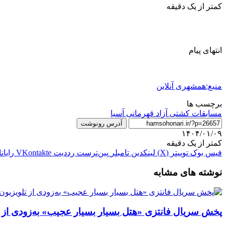
کمتر از یک دقیقه
انتهای پیام
منبع:همشهری آنلاین
برچسب ها
مسابقات کشتی آزاد قهرمانی آسیا
آدرس رونوشت
۱۴۰۴/۰۱/۰۹
کمتر از یک دقیقه
فیس بوک
توییتر (X)
لینکدین
‫تامبلر
‫پین‌ترست
‫رددیت
‫VKontakte
رایان
نوشته های مشابه
پخش سریال فانتزی «هتل بسیار بسیار عجیب» به‌زودی از ت