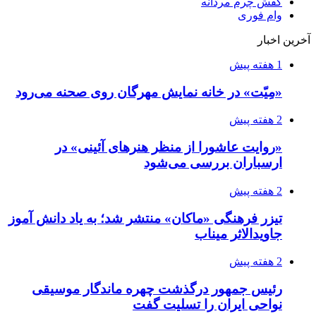
کفش چرم مردانه
وام فوری
آخرین اخبار
1 هفته پیش
«مِیّت» در خانه نمایش مهرگان روی صحنه می‌رود
2 هفته پیش
«روایت عاشورا از منظر هنرهای آئینی» در
ارسباران بررسی می‌شود
2 هفته پیش
تیزر فرهنگی «ماکان» منتشر شد؛ به یاد دانش آموز
جاویدالاثر میناب
2 هفته پیش
رئیس جمهور درگذشت چهره ماندگار موسیقی
نواحی ایران را تسلیت گفت