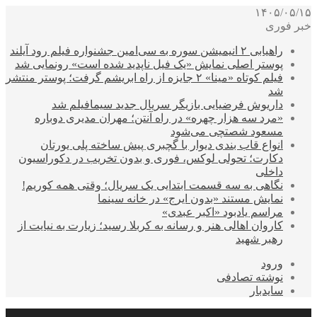
۱۴۰۵/۰۵/۱۵
خبر فوری
راهیابی ۲ انیمیشن سوره به سی‌امین جشنواره فیلم رود آیلند
پوستر اصلی نمایش «یک فیل ناپدید شده است» رونمایی شد
فیلم کوتاه «مینا» ۲ جایزه از راه ابریشم گرفت؛ پوستر منتشر
شد
داریوش فرضیایی بازیگر سریال جدید سیمافیلم شد
«مرد سه هزار چهره» در راه آنتن؛ مهران مدیری دوباره
مسعود شصتچی می‌شود
انواع قاب بندی دیوار با گچبری پیش ساخته پلی یورتان
دکارت؛ تحولی لوکس، فوری و بدون تخریب در دکوراسیون
داخلی
نگاهی به سه قسمت ابتدایی یک سریال؛ وقتی همه کوریم!
نمایش مستند «بدون ایرج» در خانه سینما
مراسم یادبود «اکبر عبدی»
کاروان اهالی هنر و رسانه به کربلا رسید؛ زیارت به نیایت از
رهبر شهید
ورود
نوشته تصادفی
سایدبار