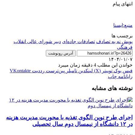
انتهای پیام
منبع:ایسنا
برچسب ها
پویش نه به تصادف
تصادفات جاده‌ای
دبیر شورای عالی انقلاب
فرهنگی
آدرس رونوشت
۱۴۰۴/۰۱/۰۷
خواندن این مطلب 4 دقیقه زمان میبرد
فیس بوک
توییتر (X)
لینکدین
‫تامبلر
‫پین‌ترست
‫رددیت
‫VKontakte
رایانامه
چاپ
نوشته های مشابه
اجرای طرح نوین الگوی تغذیه با محوریت مدیریت هزینه
در ۱۲ دانشگاه از نیمسال دوم سال تحصیلی