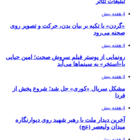
تبلیغات تئاتر
4 هفته پیش
«گردن» با تکیه بر بیان بدن، حرکت و تصویر روی
صحنه می‌رود
4 هفته پیش
رونمایی از پوستر فیلم سروش صحت؛ امین حیایی
با«استخر» به سینماها می‌آید
4 هفته پیش
مشکل سریال «کوری» حل شد؛ شروع پخش از
فردا
4 هفته پیش
آخرین دیدار ملت با رهبر شهید روی دیوارنگاره
میدان ولیعصر (عج)
4 هفته پیش