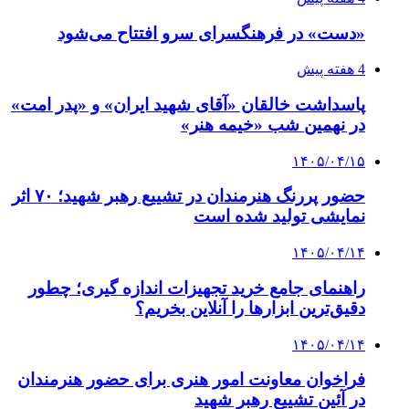
«دست» در فرهنگسرای سرو افتتاح می‌شود
4 هفته پیش
پاسداشت خالقان «آقای شهید ایران» و «پدر امت»
در نهمین شب «خیمه هنر»
۱۴۰۵/۰۴/۱۵
حضور پررنگ هنرمندان در تشییع رهبر شهید؛ ۷۰ اثر
نمایشی تولید شده است
۱۴۰۵/۰۴/۱۴
راهنمای جامع خرید تجهیزات اندازه گیری؛ چطور
دقیق‌ترین ابزارها را آنلاین بخریم؟
۱۴۰۵/۰۴/۱۴
فراخوان معاونت امور هنری برای حضور هنرمندان
در آئین تشییع رهبر شهید