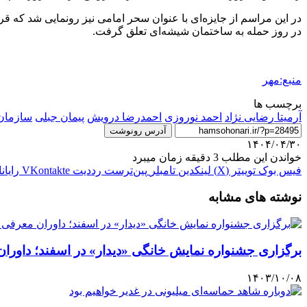
در این مراسم از جایزه‌ای با عنوان سحر امامی نیز رونمایی شد که ق
در روز حمله به ساختمان شیشه‌ای تعلق گرفت.
منبع:مهر
برچسب ها
آرمیتا رضایی نژاد
احمد نوروزی
احمدرضا درویش
پیمان جبلی
سازمان 
آدرس رونوشت
۱۴۰۴/۰۴/۳۰
خواندن این مطلب 3 دقیقه زمان میبرد
فیس بوک
توییتر (X)
لینکدین
‫تامبلر
‫پین‌ترست
‫رددیت
‫VKontakte
رایان
نوشته های مشابه
برگزاری جشنواره نمایش خانگی «دیدار» در اسفند؛ داورا
۱۴۰۳/۱۰/۰۸