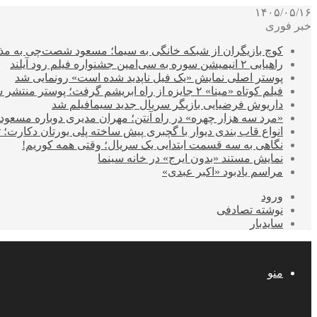
۱۴۰۵/۰۵/۱۶
خبر فوری
کوچ بازیگران از شبکه خانگی به سیما؛ مسعود شصت‌چی به مذ
راهیابی ۲ انیمیشن سوره به سی‌امین جشنواره فیلم رود آیلند
پوستر اصلی نمایش «یک فیل ناپدید شده است» رونمایی شد
فیلم کوتاه «مینا» ۲ جایزه از راه ابریشم گرفت؛ پوستر منتشر شد
داریوش فرضیایی بازیگر سریال جدید سیمافیلم شد
«مرد سه هزار چهره» در راه آنتن؛ مهران مدیری دوباره مسع
انواع قاب بندی دیوار با گچبری پیش ساخته پلی یورتان دکارت
نگاهی به سه قسمت ابتدایی یک سریال؛ وقتی همه کوریم!
نمایش مستند «بدون ایرج» در خانه سینما
مراسم یادبود «اکبر عبدی»
ورود
نوشته تصادفی
سایدبار
منو