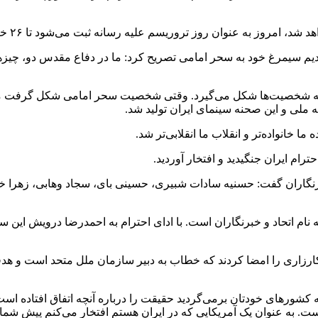
 علیه رسانه ثبت می‌شود تا ۲۶ خرداد و ۱۶ ژوئن را تثبیت کنیم و به یاد همه شهدای حقیقت باشیم.
دیم سیمرغ خود به سحر امامی تصریح کرد: ما در دفاع مقدس دو، چیز
که شخصیت‌ها شکل می‌گیرد. وقتی شخصیت سحر امامی شکل گرفت معلو
 ملی و این صحنه سینمای ایران تولید شد.‌
ما خانواده‌تر و انقلاب ما انقلابی‌تر شد.
ام ایران جنگیدید و افتخار آوردید.
خبرنگاران گفت: حسنیه سادات
شبیری
، حسینی
بای
، سجاد وهابی، زهرا خ
 نام اتحاد و خبرنگاران است. با ادای احترام به احمدرضا درویش این 
ن کارزاری را امضا کردند که خطاب به دبیر سازمان ملل متحد است و 
های خودتان برمی‌گردید حقیقت را درباره آنچه اتفاق افتاده است، بیا
ست. به عنوان یک آمریکایی که در ایران هستم افتخار می‌کنم پیش شما ا