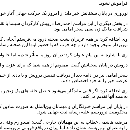
فراموش نشود.
نوروزی در پایان سخنانش خبر داد: از امروز یک حرکت جهانی آغاز خواهد شد، امروز به عنوان روز تروریسم
در بخش دیگری از این مراسم احمدرضا درویش کارگردان سینما با تق
شرافت ما یک زن یعنی سحر امامی بود.
وی اضافه کرد: بر همه عزیزان پشت صحنه درود می‌فرستم آنجایی 
نورپرداز متبحر وجود دارد و چه خوب که با حضور اینها این صحنه رسانه
وی با اشاره به این ایام عنوان کرد: در آن روز ما متأثر شدیم اما خانواده 
درویش در پایان سخنانش گفت: ممنونم از همه شما که برای عزت و احتر
سحر امامی نیز در ادامه بعد از دریافت تندیس درویش و با یادی از 
عرصه خبر را به خود اختصاص دادند.
وی اضافه کرد: اگر قابی ماندگار می‌شود حاصل حلقه‌های یک زنجیر به
به همه آنها تقدیم می‌کنم.
در پایان این مراسم خبرنگاران و مهمانان بین‌الملل به صورت نمادی
محکومیت تروریسم علیه رسانه ثبت جهانی شود.
مرضیه هاشمی خطاب به این مهمانان خارجی گفت: امیدوارم وقتی به کشور
را به عنوان تروریست نشان دادند اما ایران درواقع قربانی تروریسم ا