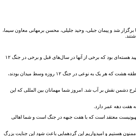
برمهانی
معاون سیما،
تند.
افتتاحیه مراسم با اجرایی توسط آرمیتا رضایی نژاد دختر شهید هسته‌ای به زبان انگلیسی و توضیحاتی از پدرش و همچنین دیگر دانشمندان شهید هسته‌ای بود که برخی از آنها در سال‌های قبل و برخی در جنگ ۱۲
در ادامه الهام عابدینی خبرنگار سیاسی اجرای این مراسم را بر عهده گرفت و از چهره‌های مختلفی از آتش نشان تا فاطمه تنهایی شهردار منطقه هشت که هر یک به نوعی در جنگ ۱۲ روزه وسط میدان بودند،
 طرح دشمن نقش بر آب شد. امروز شما مهمانان بین
المللی
که این
ه هفت دهه عمر دارد.
ا بودند به شهادت رسیدند. صهیونیست معتقد است که با هفت جبهه در جنگ است و شما اهالی
د ممنون هستیم و امیدواریم این گردهمایی باعث شود این جنایت بزرگ