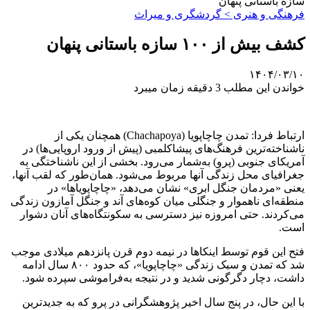
سازه باستانی پنهان
فرهنگی و هنری > گردشگری و میراث
کشف بیش از ۱۰۰ سازه باستانی پنهان
۱۴۰۴/۰۳/۱۰
خواندن این مطلب 3 دقیقه زمان میبرد
ارتباط فردا: تمدن چاچاپویا (Chachapoya) همچنان یکی از
ناشناخته‌ترین فرهنگ‌های پیشاکلمبی (پیش از ورود اروپایی‌ها) در
آمریکای جنوبی (پرو) به‌شمار می‌رود. بخشی از این ناشناختگی به
جغرافیای محل زندگی آنها مربوط می‌شود. همان‌طور که لقب آنها،
یعنی «مردمان جنگل ابری» نشان می‌دهد، «چاچاپویاها» در
منطقه‌ای ناهموار و جنگلی میان کوه‌های آند و جنگل آمازون زندگی
می‌کردند. حتی امروزه نیز دسترسی به سکونتگاه‌های آنان دشوار
است.
فتح این قوم توسط اینکاها در نیمه دوم قرن پانزدهم میلادی موجب
شد که تمدن و سبک زندگی «چاچاپویا»، که حدود ۸۰۰ سال ادامه
داشت، دچار دگرگونی شدید و در نتیجه به‌فراموشی سپرده شود.
با این حال، در پنج سال اخیر پژوهشگرانی در پرو که به جدیدترین