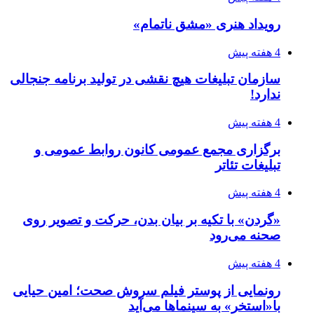
رویداد هنری «مشق ناتمام»
4 هفته پیش
سازمان تبلیغات هیچ نقشی در تولید برنامه جنجالی
ندارد!
4 هفته پیش
برگزاری مجمع عمومی کانون روابط عمومی و
تبلیغات تئاتر
4 هفته پیش
«گردن» با تکیه بر بیان بدن، حرکت و تصویر روی
صحنه می‌رود
4 هفته پیش
رونمایی از پوستر فیلم سروش صحت؛ امین حیایی
با«استخر» به سینماها می‌آید