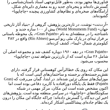
فناوری‌ها مجهز بودند، به‌طور قابل‌توجهی اسناد باستان‌شناسی را
گسترش داده‌اند و پنجره‌ای جدید رو به معماری دایره‌ای شکل،
آرامگاه‌های صخره‌ای و نظام‌های کشاورزی پیچیده‌ «چاچاپویا»
گشوده‌اند.
«آرت‌نت» نوشت، در تازه‌ترین پژوهش، گروهی از «بنیاد آثار تاریخی
جهان» (World Monuments Fund) بیش از ۱۰۰ سازه‌ جدید و
ناشناخته را در منطقه‌ای به نام «Gran Pajatén»، یک محوطه‌ باستانی
بر فراز تپه‌ای در پارک ملی ریو آبی‌سو (Río Abiseo) واقع در ۴۸۲
کیلومتری شمال «لیما»، کشف کرده‌اند.
«Gran Pajatén» در دهه ۱۹۶۰ دوباره کشف شد و مجموعه‌ اصلی آن
شامل ۲۶ سازه است که از بارزترین شواهد تمدن «چاچاپویا»
محسوب می‌شود.
این مکان که روی یک خط‌الرأس کوهستانی قرار گرفته، دارای
نقش‌برجسته‌های برجسته و ساختمان‌های آئینی‌ است که با
موزاییک‌های سنگی تزئین شده‌اند. در ابتدا، گمان می‌رفت که (Gran
Pajatén) فقط یک پایگاه دورافتاده با کاربرد دفاعی بوده است اما
اکنون مشخص شده است این مکان، مرکز مهمی در شبکه‌
سکونتگاه‌های «چاچاپویا» در سراسر منطقه بوده است. پژوهش‌های
اخیر این دیدگاه را گسترش داده‌اند؛ چراکه جایگاه این مکان را درون
یک نظام جاده‌ای پیشاکلمبی آشکار کرده‌اند.