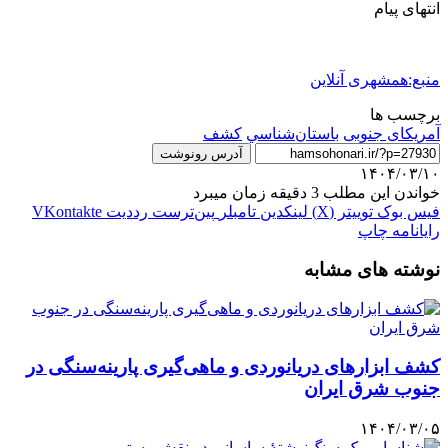
انتهای پیام
منبع:همشهری آنلاین
برچسب ها
آمریکای جنوبی
باستان‌شناسي
كشف
آدرس رونوشت
۱۴۰۴/۰۳/۱۰
خواندن این مطلب 3 دقیقه زمان میبرد
فیس بوک
توییتر (X)
لینکدین
‫تامبلر
‫پین‌ترست
‫رددیت
‫VKontakte
رایانامه
چاپ
نوشته های مشابه
کشف ابزارهای دریانوردی و ماهی‌گیری پارینه‌سنگی در
جنوب شرق ایران
۱۴۰۴/۰۳/۰۵