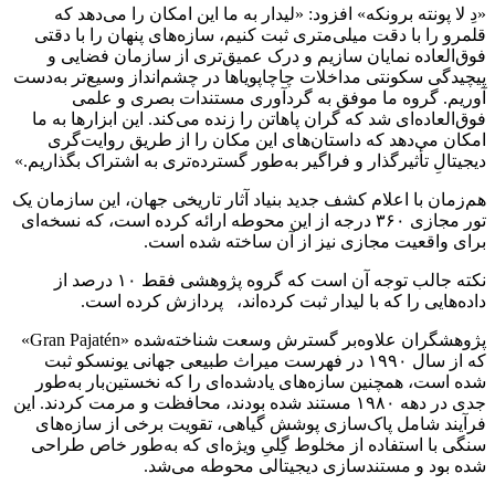
«دِ لا پونته برونکه» افزود: «لیدار به ما این امکان را می‌دهد که
قلمرو را با دقت میلی‌متری ثبت کنیم، سازه‌های پنهان را با دقتی
فوق‌العاده نمایان سازیم و درک عمیق‌تری از سازمان فضایی و
پیچیدگی سکونتی مداخلات چاچاپویاها در چشم‌انداز وسیع‌تر به‌دست
آوریم. گروه ما موفق به گردآوری مستندات بصری و علمی
فوق‌العاده‌ای شد که گران پاهاتن را زنده می‌کند. این ابزارها به ما
امکان می‌دهد که داستان‌های این مکان را از طریق روایت‌گری
دیجیتالِ تأثیرگذار و فراگیر به‌طور گسترده‌تری به اشتراک بگذاریم.»
هم‌زمان با اعلام کشف جدید بنیاد آثار تاریخی جهان، این سازمان یک
تور مجازی ۳۶۰ درجه از این محوطه ارائه کرده است، که نسخه‌ای
برای واقعیت مجازی نیز از آن ساخته شده است.
نکته جالب توجه آن است که گروه پژوهشی فقط ۱۰ درصد از
داده‌هایی را که با لیدار ثبت کرده‌اند، پردازش کرده است.
پژوهشگران علاوه‌بر گسترش وسعت شناخته‌شده‌ «Gran Pajatén»
که از سال ۱۹۹۰ در فهرست میراث طبیعی جهانی یونسکو ثبت
شده است، ‌همچنین سازه‌های یادشده‌ای را که نخستین‌بار به‌طور
جدی در دهه ۱۹۸۰ مستند شده بودند، محافظت و مرمت کردند. این
فرآیند شامل پاک‌سازی پوشش گیاهی، تقویت برخی از سازه‌های
سنگی با استفاده از مخلوط گِلیِ ویژه‌ای که به‌طور خاص طراحی
شده بود و مستندسازی دیجیتالی محوطه می‌شد.