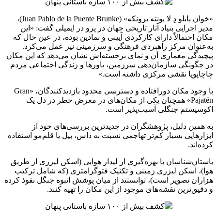
«خوان پابلو دِ لا پونته برونکه» (Juan Pablo de la Puente Brunke)،
مدیر اجرایی بنیاد آثار تاریخی جهان در پرو در ایمیلی گفت: «این
مکان احتمالاً دارای کارکردی آیینی و نمادین بوده، در عین حال که
به‌عنوان مرکز راهبردی فرهنگی و سرزمینی نیز عمل می‌کرد.
پیچیدگی معماری آن و نمای برجسته‌اش نشان می‌دهد که این مکان
در چگونگی سازمان‌دهی سرزمین، باورها و زندگی اجتماعی مردم
چاچاپویا نقشی مرکزی داشته است.»
با وجود مکان دورافتاده و دسترسی محدود بازدیدکنندگان، «Gran
Pajatén» همچنان یکی از مکان‌های در معرض خطر در دل یک
اکوسیستم جنگلی آسیب‌پذیر است.
به همین دلیل، پژوهشگران در جدیدترین بررسی‌های خود از
ابزارهایی بسیار کم‌تر تهاجمی‌ نسبت به داس، بیل یا قلم‌مو استفاده
کرده‌اند.
باستان‌شناسان با بهره‌گیری از لیدار هوایی (اسکن لیزری از طریق
هوا)، اسکن لیزری زمینی و تکنیک فتوگرامتری (که شامل ترکیب
هزاران تصویر است)، توانستند از میان پوشش انبوه جنگل نفوذ کرده
و دقیق‌ترین نقشه‌های موجود از این مکان را تهیه کنند.