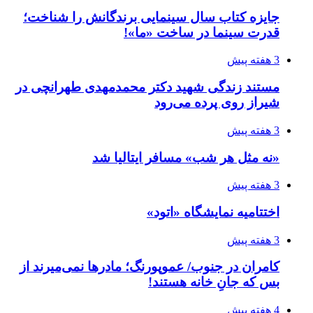
جایزه کتاب سال سینمایی برندگانش را شناخت؛
قدرت سینما در ساخت «ما»!
3 هفته پیش
مستند زندگی شهید دکتر محمدمهدی طهرانچی در
شیراز روی پرده می‌رود
3 هفته پیش
«نه مثل هر شب» مسافر ایتالیا شد
3 هفته پیش
اختتامیه نمایشگاه «اتود»
3 هفته پیش
کامران در جنوب/ عموپورنگ؛ مادرها نمی‌میرند از
بس که جانِ خانه هستند!
4 هفته پیش