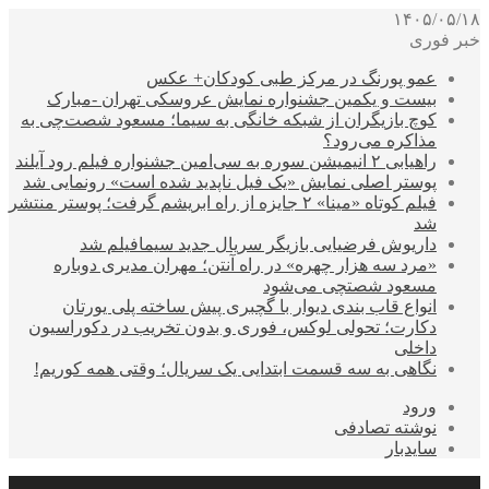
۱۴۰۵/۰۵/۱۸
خبر فوری
عمو پورنگ در مرکز طبی کودکان+ عکس
بیست و یکمین جشنواره نمایش عروسکی تهران -مبارک
کوچ بازیگران از شبکه خانگی به سیما؛ مسعود شصت‌چی به
مذاکره می‌رود؟
راهیابی ۲ انیمیشن سوره به سی‌امین جشنواره فیلم رود آیلند
پوستر اصلی نمایش «یک فیل ناپدید شده است» رونمایی شد
فیلم کوتاه «مینا» ۲ جایزه از راه ابریشم گرفت؛ پوستر منتشر
شد
داریوش فرضیایی بازیگر سریال جدید سیمافیلم شد
«مرد سه هزار چهره» در راه آنتن؛ مهران مدیری دوباره
مسعود شصتچی می‌شود
انواع قاب بندی دیوار با گچبری پیش ساخته پلی یورتان
دکارت؛ تحولی لوکس، فوری و بدون تخریب در دکوراسیون
داخلی
نگاهی به سه قسمت ابتدایی یک سریال؛ وقتی همه کوریم!
ورود
نوشته تصادفی
سایدبار