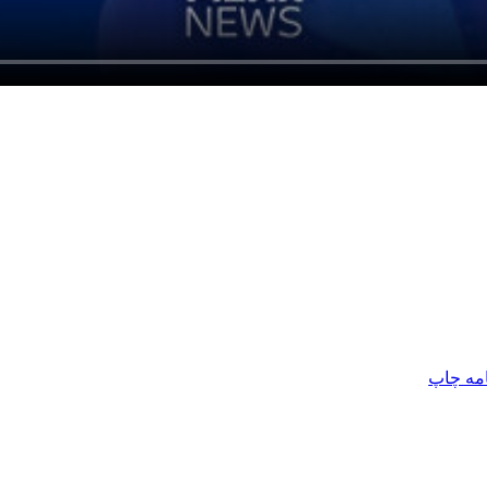
امه
چاپ