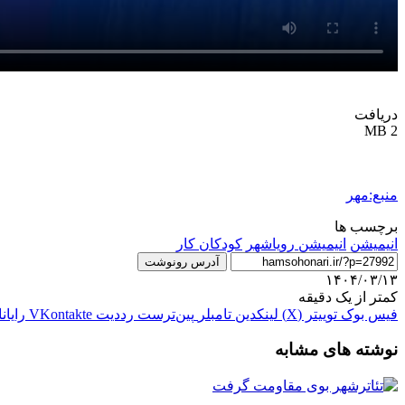
دریافت
2 MB
منبع:مهر
برچسب ها
انیمیشن
انیمیشن رویاشهر
کودکان کار
آدرس رونوشت
۱۴۰۴/۰۳/۱۳
کمتر از یک دقیقه
فیس بوک
توییتر (X)
لینکدین
‫تامبلر
‫پین‌ترست
‫رددیت
‫VKontakte
رایان
نوشته های مشابه