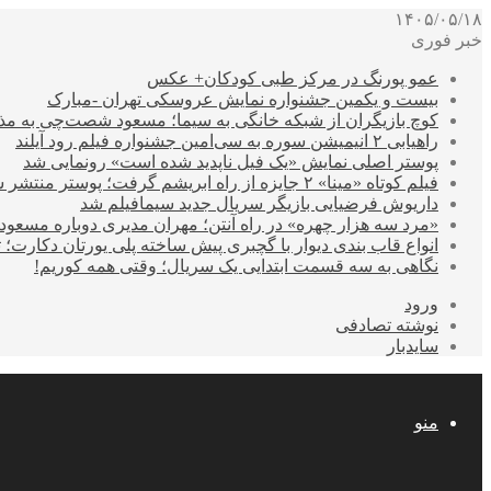
۱۴۰۵/۰۵/۱۸
خبر فوری
عمو پورنگ در مرکز طبی کودکان+ عکس
بیست و یکمین جشنواره نمایش عروسکی تهران -مبارک
کوچ بازیگران از شبکه خانگی به سیما؛ مسعود شصت‌چی به مذ
راهیابی ۲ انیمیشن سوره به سی‌امین جشنواره فیلم رود آیلند
پوستر اصلی نمایش «یک فیل ناپدید شده است» رونمایی شد
فیلم کوتاه «مینا» ۲ جایزه از راه ابریشم گرفت؛ پوستر منتشر شد
داریوش فرضیایی بازیگر سریال جدید سیمافیلم شد
«مرد سه هزار چهره» در راه آنتن؛ مهران مدیری دوباره مسع
انواع قاب بندی دیوار با گچبری پیش ساخته پلی یورتان دکارت
نگاهی به سه قسمت ابتدایی یک سریال؛ وقتی همه کوریم!
ورود
نوشته تصادفی
سایدبار
منو