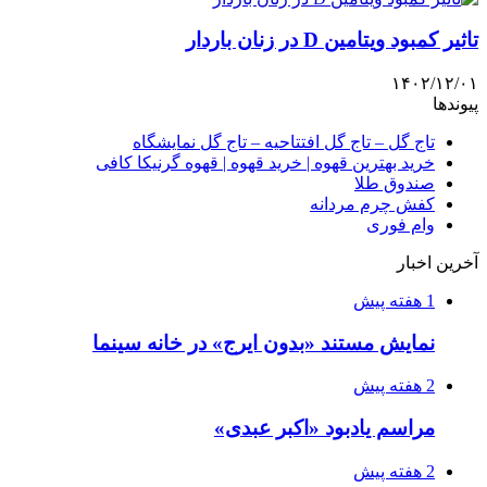
تاثیر کمبود ویتامین D در زنان باردار
۱۴۰۲/۱۲/۰۱
پیوندها
تاج گل – تاج گل افتتاحیه – تاج گل نمایشگاه
خرید بهترین قهوه | خرید قهوه | قهوه گرنیکا کافی
صندوق طلا
کفش چرم مردانه
وام فوری
آخرین اخبار
1 هفته پیش
نمایش مستند «بدون ایرج» در خانه سینما
2 هفته پیش
مراسم یادبود «اکبر عبدی»
2 هفته پیش