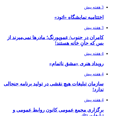
3 هفته پیش
اختتامیه نمایشگاه «اتود»
3 هفته پیش
کامران در جنوب/ عموپورنگ؛ مادرها نمی‌میرند از
بس که جانِ خانه هستند!
4 هفته پیش
رویداد هنری «مشق ناتمام»
4 هفته پیش
سازمان تبلیغات هیچ نقشی در تولید برنامه جنجالی
ندارد!
4 هفته پیش
برگزاری مجمع عمومی کانون روابط عمومی و
تبلیغات تئاتر