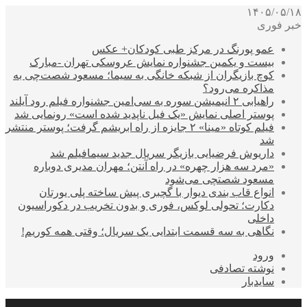
۱۴۰۵/۰۵/۱۸
خبر فوری
عمو پورنگ در مرکز طبی کودکان+ عکس
بیست و یکمین جشنواره نمایش عروسکی تهران -مبارک
کوچ بازیگران از شبکه خانگی به سیما؛ مسعود شصت‌چی به
مذاکره می‌رود؟
راهیابی ۲ انیمیشن سوره به سی‌امین جشنواره فیلم رود آیلند
پوستر اصلی نمایش «یک فیل ناپدید شده است» رونمایی شد
فیلم کوتاه «مینا» ۲ جایزه از راه ابریشم گرفت؛ پوستر منتشر
شد
داریوش فرضیایی بازیگر سریال جدید سیمافیلم شد
«مرد سه هزار چهره» در راه آنتن؛ مهران مدیری دوباره
مسعود شصتچی می‌شود
انواع قاب بندی دیوار با گچبری پیش ساخته پلی یورتان
دکارت؛ تحولی لوکس، فوری و بدون تخریب در دکوراسیون
داخلی
نگاهی به سه قسمت ابتدایی یک سریال؛ وقتی همه کوریم!
ورود
نوشته تصادفی
سایدبار