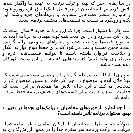
در سال‌های اخیر که تهیه و تولید برنامه به عهده ما واگذار شده،
تلاش کرده‌ایم تا مخاطبان در هر فصل با یک اتفاق تازه روبرو شوند
و همواره منتظر قصه‌هایی متفاوت با رویدادهای جدید باشند. این
نگاه و رویکرد ما نسبت به قسمت‌های مختلف برنامه است.
البته کار ما دشوار است، چرا که این برنامه حدود ۹ سال است که
روی آنتن می‌رود و در این مدت همه‌گونه مهمان به برنامه آمده‌اند،
به انواع قصه‌ها پرداخته شده و محتواهای متنوعی ارائه گردیده
است. همین مسئله باعث می‌شود که برای حفظ تنوع، نیاز به ابتکار
و خلاقیت فراوان داشته باشیم تا بتوانیم قسمت‌هایی تازه و
غیرتکراری تولید کنیم؛ قسمت‌هایی که پیش از این توسط کودکان
دیده نشده باشند.
بسیاری از اوقات در مرحله نگارش یا دورخوانی متوجه می‌شویم که
قبلاً فلان ایده یا موضوع را اجرا کرده‌ایم، و همین موضوع کار را
سخت‌تر می‌کند. با این حال، تلاش ما همچنان بر این است که
جذابیت، تنوع و تفاوت میان قسمت‌های مختلف برنامه حفظ شود و
ادامه یابد.
–
تا چه اندازه بازخوردهای مخاطبان و پیامک‌های بچه‌ها در تغییر و
بهبود محتوای برنامه تأثیر داشته است؟
اصولاً توجه به نظرات مخاطبان، از ارکان اساسی برنامه ما به شمار
می‌آید. ما برکت برنامه سر سفره خدا را در همین ارزش‌گذاری به