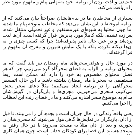
خندیدن و لذت بردن از برنامه، خود به‌تنهایی پیام و مفهوم مورد نظر
را دریافت می‌کند.
بسیاری از مخاطبان ما در پیام‌هایشان صراحتاً بیان می‌کنند که از
برنامه آموخته‌اند. این نشان می‌دهد که مخاطب متوجه پیام ما شده،
اما چون محتوا به شیوه‌ای غیرمستقیم و غیر تحمیلی منتقل شده،
پس‌زده نشده، بلکه کاملاً مورد پذیرش قرار گرفته است. آن‌ها لذت
برده‌اند و در عین حال تأثیر پذیرفته‌اند؛ چرا که کسی چیزی را به
آن‌ها دیکته نکرده، بلکه با یک نمایش شیرین و مفرح، آن مفهوم را
فرا گرفته‌اند.
در مورد حال و هوای سحرهای ماه رمضان نیز باید گفت که ما
محتوای برنامه را الزاماً به فضای سحرگاه گره نمی‌زنیم، چرا که هر
فصل محتوای مخصوص به خود را دارد که ممکن است ربط
مستقیمی به سحر یا ماه رمضان نداشته باشد. با این حال، اتمسفر
سحرگاهی را در برنامه ایجاد می‌کنیم؛ مثلاً دعای سحر پخش
می‌کنیم، سحری می‌خوریم، مجری‌ها و بازیگران در گویش‌شان
مدام به موضوع سحر اشاره می‌کنند و ما در فضای زنده این لحظات
را اجرا می‌کنیم.
یعنی واقعاً زندگی در حال جریان است و بچه‌ها آن را می‌بینند. تا قبل
از اذان، بازیگران در نمایش‌ها گاهی هول می‌شوند که سحری‌شان را
بخورند، و بعد از اذان مثلاً به مسجد می‌روند یا در حال رفتن به
مسجد هستند. این فضا برای کودکان جذاب است، چون همان کاری