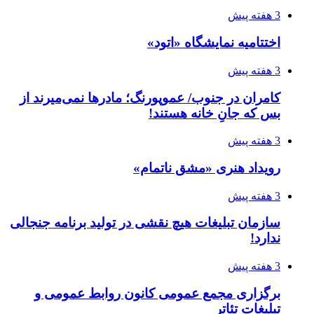
3 هفته پیش
اختتامیه نمایشگاه «اتود»
3 هفته پیش
کامران در جنوب/ عموپورنگ؛ مادرها نمی‌میرند از
بس که جانِ خانه هستند!
3 هفته پیش
رویداد هنری «مشق ناتمام»
3 هفته پیش
سازمان تبلیغات هیچ نقشی در تولید برنامه جنجالی
ندارد!
3 هفته پیش
برگزاری مجمع عمومی کانون روابط عمومی و
تبلیغات تئاتر