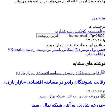
را که خودشان در خانه انجام می‌دهند، در برنامه هم می‌بینند.
منبع:مهر
برچسب ها
برنامه سحر
کودکان
یاسر غفاری
آدرس رونوشت
۱۴۰۴/۰۱/۰۹
خواندن این مطلب 8 دقیقه زمان میبرد
فیس بوک
توییتر (X)
لینکدین
‫تامبلر
‫پین‌ترست
‫رددیت
‫VKontakte
رایانامه
چاپ
نوشته های مشابه
رقابت شنوندگان رادیو در مسابقه اقتصادی «بازار بازی»
۱۴۰۴/۰۱/۱۳
«مزرعه شادی» به آنتن شبکه نهال رسید