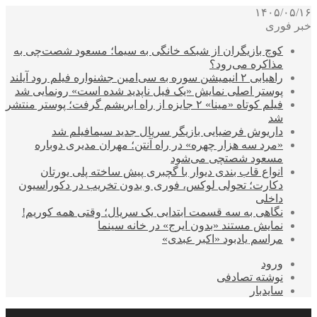
۱۴۰۵/۰۵/۱۶
خبر فوری
کوچ بازیگران از شبکه خانگی به سیما؛ مسعود شصت‌چی به
مذاکره می‌رود؟
راهیابی ۲ انیمیشن سوره به سی‌امین جشنواره فیلم رود آیلند
پوستر اصلی نمایش «یک فیل ناپدید شده است» رونمایی شد
فیلم کوتاه «مینا» ۲ جایزه از راه ابریشم گرفت؛ پوستر منتشر
شد
داریوش فرضیایی بازیگر سریال جدید سیمافیلم شد
«مرد سه هزار چهره» در راه آنتن؛ مهران مدیری دوباره
مسعود شصتچی می‌شود
انواع قاب بندی دیوار با گچبری پیش ساخته پلی یورتان
دکارت؛ تحولی لوکس، فوری و بدون تخریب در دکوراسیون
داخلی
نگاهی به سه قسمت ابتدایی یک سریال؛ وقتی همه کوریم!
نمایش مستند «بدون ایرج» در خانه سینما
مراسم یادبود «اکبر عبدی»
ورود
نوشته تصادفی
سایدبار