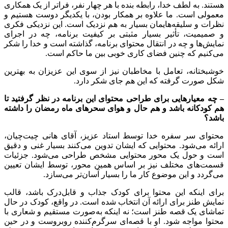
هستند. به لطف خدا، رابطه بنده با هر چهار نفر، فراتر از یک همکاری
معمولی است. ما علاوه بر همکار بودن، با یکدیگر دوست هستیم و
نظرات و سلیقه‌هایمان بسیار به هم نزدیک است. این نزدیکی فکری
و صمیمیت، تأثیر بسیار مثبتی بر کیفیت برنامه، چه در اجرای
نمایش‌ها و چه در انتقال محتوای برنامه، گذاشته است و خدا را شکر
می‌کنیم که چنین فضای کاری خوبی بین ما حاکم است.
خوشبختانه، تعامل با مخاطبان نیز از سوی این عزیزان به بهترین
شکل صورت گرفته که این هم جای شکر دارد.
–
چه معیارهایی برای طراحی محتوای این برنامه در نظر گرفتید تا
هم کودکانه باشد و هم حال و هوای سحرهای ماه رمضان را داشته
باشد؟
محتوای سر سفره خدا توسط استاد عزیز، آقای هانی چیت‌چیان،
ارائه می‌شود. محتوایی که ایشان تدوین می‌کنند بسیار غنی و دقیق
است و حول یک محور محتوایی مشخص طراحی می‌شود. جزئیات
قسمت‌های مختلف نیز بر اساس همین محور، توسط ایشان تعیین
می‌گردد و این موضوع کار ما را بسیار آسان‌تر می‌سازد.
برای اینکه این محتوا برای کودک جذاب و قابل‌درک باشد، قالب
نمایش طنز برای ارائه آن انتخاب شده است. در واقع، کودک در حال
تماشای یک قصه طنز است؛ نه اینکه به‌صورت مستقیم و شعاری با
محتوا مواجه شود. او با قصه‌ای سرگرم‌کننده روبروست و در حین