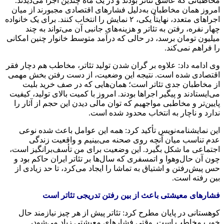
مخاطبانی که عاشق تئاتر بودند و در یک ماه چندین اجرا می‌دیدند.
امروز همان مخاطبان به‌دلیل فشارهای اقتصادی مجبورند از میان
اجراهای متعدد، نهایتاً یکی، ۲ نمایش را انتخاب کنند. برای یک خانواده
چهار نفره، رفتن به تئاتر و هزینه‌های جانبی آن می‌تواند به چند
میلیون تومان برسد، در حالی که درآمد متوسط خانوار چنین امکانی
را فراهم نمی‌کند.
وی ادامه داد: علاوه بر گران شدن تولید تئاتر، مخاطب هم دچار فقر
اقتصادی شده است. نتیجه این وضعیت، از دست رفتن بخش مهمی
از مخاطبان جدی تئاتر است؛ همان‌هایی که در صف خرید بلیت
می‌ایستادند و پیگیر اجراها بودند. امروز با کمیت بالای تولید، کیفیت
پایین‌تر و مخاطبی مواجهیم که توان مالی دیدن این حجم از آثار را
ندارد و ناچار به انتخاب محدود شده است.
این نمایشنامه‌نویس تأکید کرد: همه این عوامل باعث شده نوعی
عدم تناسب میان آنچه روی صحنه می‌بینیم و واقعیت زندگی
اجتماعی ما شکل بگیرد. این وضعیت برای من تأسف‌برانگیز است،
چون آن حال‌وهوا و اتمسفری که سال‌ها بر تئاتر ایران حاکم بود و
حس پیش‌رفتن و اشتیاق به تماشا را ایجاد می‌کرد، تا حد زیادی از
بین رفته است.
فشارهای معیشتی باعث از بین رفتن تدریجی تئاتر است
کوهستانی در پایان مطرح کرد: تئاتر پیش از هر چیز نیازمند حال
خوب مخاطب‌ است. وقتی فشارهای معیشتی زیاد می‌شود،