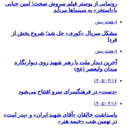
رونمایی از پوستر فیلم سروش صحت؛ امین حیایی
با«استخر» به سینماها می‌آید
4 هفته پیش
مشکل سریال «کوری» حل شد؛ شروع پخش از
فردا
4 هفته پیش
آخرین دیدار ملت با رهبر شهید روی دیوارنگاره
میدان ولیعصر (عج)
۱۴۰۵/۰۴/۱۷
«دست» در فرهنگسرای سرو افتتاح می‌شود
۱۴۰۵/۰۴/۱۶
پاسداشت خالقان «آقای شهید ایران» و «پدر امت»
در نهمین شب «خیمه هنر»