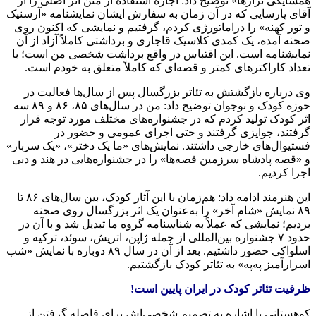
همسایگی تزارها» توضیح داد: اجازه استفاده از متن اثر اصلی را از
آقای پارسایی که در آن زمان به سفارش ایشان نمایشنامه «آرسنیک
و تور کهنه» را دراماتورژی کردم، گرفتیم و نمایشی که اکنون روی
صحنه آمده، یک کمدی کلاسیک قاجاری و برداشتی کاملاً آزاد از آن
نمایشنامه است. این اقتباس در واقع برداشت شخصی من است؛ با
تعداد کاراکترهای کمتر و قصه‌ای که کاملاً متعلق به خودم است.
وی درباره بازگشتش به تئاتر بزرگسال پس از سال‌ها فعالیت در
حوزه کودک و نوجوان توضیح داد: من در سال‌های ۸۵، ۸۶ و ۸۹ سه
اثر کودک تولید کردم که در جشنواره‌های مختلف مورد توجه قرار
گرفتند، جوایزی گرفتند و حتی اجرای عمومی و حضور در
فستیوال‌های خارجی داشتند. نمایش‌های «ما یک دختر»، «یک سرباز»
و «قصه پادشاه سرزمین قصه‌ها» را در جشنواره‌هایی در هند و دبی
اجرا کردیم.
این هنرمند ادامه داد: هم‌زمان با این آثار کودک، بین سال‌های ۸۶ تا
۸۹ نمایش «شام آخر» را به‌عنوان یک اثر بزرگسال روی صحنه
بردیم؛ نمایشی که عملاً به شناسنامه گروه ما تبدیل شد و با آن در
حدود ۷ جشنواره بین‌المللی از جمله ژاپن، اتریش، سوئد، ترکیه و
اسلواکی حضور داشتیم. بعد از آن در سال ۸۹ دوباره با نمایش «شب
اسرارآمیز په‌په» به تئاتر کودک بازگشتیم.
ظرفیت تئاتر کودک در ایران پایین است!
کوهستانی با اشاره به تصمیم شخصی‌اش برای فاصله گرفتن از