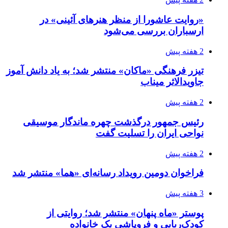
«روایت عاشورا از منظر هنرهای آئینی» در
ارسباران بررسی می‌شود
2 هفته پیش
تیزر فرهنگی «ماکان» منتشر شد؛ به یاد دانش آموز
جاویدالاثر میناب
2 هفته پیش
رئیس جمهور درگذشت چهره ماندگار موسیقی
نواحی ایران را تسلیت گفت
2 هفته پیش
فراخوان دومین رویداد رسانه‌ای «هما» منتشر شد
3 هفته پیش
پوستر «ماه پنهان» منتشر شد؛ روایتی از
کودک‌ربایی و فروپاشی یک خانواده