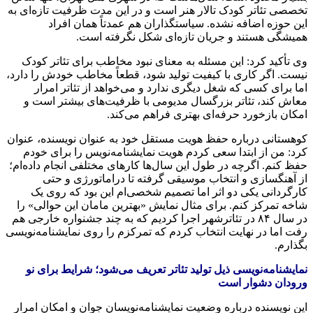
تخصصی تئاتر کودک تالار هنر است و در این مدت ظرفیت تازه‌ای به
این حوزه اضافه نشده. سیاستگذاران هم عمدتاً همان افراد
همیشگی هستند و جریان تازه‌ای شکل نگرفته است.
وی تأکید کرد: این مسئله به معنای نبود مخاطب برای تئاتر کودک
نیست. اگر کاری با کیفیت تولید شود، قطعاً مخاطب خودش را دارد،
اما برای کسی که شغل دیگری ندارد و می‌خواهد از تئاتر امرار
معاش کند، تئاتر بزرگسال مدیومی با ظرفیت‌های بیشتر است و
امکان بازخورد حرفه‌ای بهتری فراهم می‌کند.
کوهستانی درباره حفظ هویت مستقل خود به عنوان نویسنده، عنوان
کرد: من از ابتدا سعی کردم هویت نمایشنامه‌نویس را برای خودم
حفظ کنم. اگرچه در طول این سال‌ها کارهای مختلفی انجام داده‌ام؛
از آهنگسازی و انتخاب موسیقی گرفته تا دراماتورژی و حتی
کارگردانی یکی دو اثر اما تصمیم شخصی‌ام این بود که روی یک
شاخه تمرکز کنم. برای مثال نمایش «بهترین مامان این حوالی» را
در سال ۸۴ در تئاترشهر اجرا کردیم که به چند جشنواره خارجی هم
رفت اما در نهایت انتخاب کردم که تمرکزم را روی نمایشنامه‌نویسی
بگذارم.
نمایشنامه‌نویسی ذیل تولید تئاتر تعریف می‌شود؛ شرایط برای نو
ورودان دشوار است
این نویسنده درباره وضعیت نمایشنامه‌نویسان جوان و امکان امرار