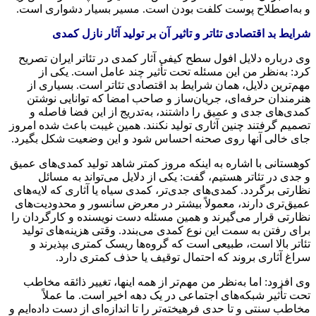
و به‌اصطلاح پوست کلفت بودن است. مسیر بسیار دشواری است.
شرایط بد اقتصادی تئاتر و تاثیر آن بر تولید آثار نازل کمدی
وی درباره دلایل افول سطح کیفی آثار کمدی در تئاتر ایران تصریح
کرد: به‌نظر من این مسئله تحت تأثیر چند عامل است. یکی از
مهم‌ترین دلایل، همان شرایط بد اقتصادی تئاتر است. بسیاری از
هنرمندان حرفه‌ای، جریان‌ساز و صاحب امضا که توانایی نوشتن
کمدی‌های جدی و عمیق را داشتند، به‌تدریج از این فضا فاصله و
تصمیم گرفتند چنین آثاری تولید نکنند. همین غیبت باعث شده امروز
جای خالی آنها روی صحنه احساس شود و این وضعیت شکل بگیرد.
کوهستانی با اشاره به اینکه مروز کمتر شاهد تولید کمدی‌های عمیق
و جدی در تئاتر هستیم، گفت: یکی از دلایل می‌تواند به مسائل
نظارتی برگردد. کمدی‌های جدی‌تر، کمدی سیاه یا آثاری که لایه‌های
عمیق‌تری دارند، معمولاً بیشتر در معرض سانسور و محدودیت‌های
نظارتی قرار می‌گیرند و همین مسئله دست نویسنده و کارگردان را
برای رفتن به سمت این نوع کمدی می‌بندد. وقتی هزینه‌های تولید
تئاتر بالا است، طبیعی است که گروه‌ها ریسک کمتری بپذیرند و
سراغ آثاری بروند که احتمال توقیف یا حذف کمتری دارد.
وی افزود: اما به‌نظر من مهم‌تر از همه اینها، تغییر ذائقه مخاطب
تحت تأثیر شبکه‌های اجتماعی در یک دهه اخیر است. ما عملاً
مخاطب سنتی و تا حدی فرهیخته‌تر را تا اندازه‌ای از دست داده‌ایم و