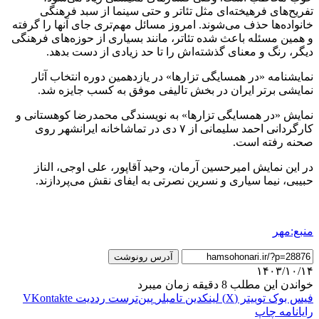
تفریح‌های فرهیخته‌ای مثل تئاتر و حتی سینما از سبد فرهنگی
خانواده‌ها حذف می‌شوند. امروز مسائل مهم‌تری جای آنها را گرفته
و همین مسئله باعث شده تئاتر، مانند بسیاری از حوزه‌های فرهنگی
دیگر، رنگ و معنای گذشته‌اش را تا حد زیادی از دست بدهد.
نمایشنامه «در همسایگی تزارها» در یازدهمین دوره انتخاب آثار
نمایشی برتر ایران در بخش تالیفی موفق به کسب جایزه شد.
نمایش «در همسایگی تزارها» به نویسندگی محمدرضا کوهستانی و
کارگردانی احمد سلیمانی از ۷ دی در تماشاخانه ایرانشهر روی
صحنه رفته است.
در این نمایش امیرحسین آرمان، وحید آقاپور، علی اوجی، الناز
حبیبی، نیما سیاری و نسرین نصرتی به ایفای نقش می‌پردازند.
منبع:مهر
آدرس رونوشت
۱۴۰۳/۱۰/۱۴
خواندن این مطلب 8 دقیقه زمان میبرد
فیس بوک
توییتر (X)
لینکدین
‫تامبلر
‫پین‌ترست
‫رددیت
‫VKontakte
رایانامه
چاپ