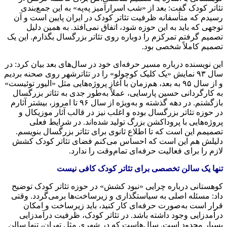
تئاتر کودک گفت: بعد از «شب اسرارآمیز په‌په» به این جمع‌بندی
رسیدم که متأسفانه ظرفیت تئاتر کودک در ایران پایین است و آن
توجهی که باید به این حوزه شود، اتفاق نمی‌افتد. به همین دلیل
تصمیم گرفتم تمرکزم را دوباره روی تئاتر بزرگسال بگذارم. این یک
تصمیم کاملاً شخصی بود.
این نویسنده درباره مسیر حرفه‌ای خود در سال‌های بعد بیان کرد: در
سال ۹۳ نمایش «یک کلیک کوچولو» را در تئاترشهر روی صحنه بردیم
و از سال ۹۵ به بعد، هم‌زمان با آغاز پروژه‌هایی مثل «الیور توئیست»
به کارگردانی حسین پارسایی، عملاً به‌طور جدی به تئاتر بزرگسال
بازگشتم. در دهه گذشته و به‌ویژه از سال ۹۶ تا امروز، بیشتر آثارم
در حوزه تئاتر بزرگسال بوده و اغلب نیز در قالب آثار موزیکال و
پروژه‌هایی با پروداکشن بزرگ تولید شده‌اند. در شرایط فعلی
تصمیمم این است که تا اطلاع ثانوی برای تئاتر بزرگسال بنویسم.
دلیلش هم این است که احساس می‌کنم فضای تئاتر کودک کشش
لازم را برای فعالیت حرفه‌ای تمام‌وقت را ندارد.
تنها یک سالن تخصصی برای تئاتر کودک کافی نیست
کوهستانی درباره چرایی «نبود کشش» در حوزه تئاتر کودک توضیح
داد: مسئله اصلی به سیاستگذاری و زیرساخت‌ها برمی‌گردد. وقتی
قرار است به‌صورت حرفه‌ای کار کنید، باید زیرساخت و امکان
درآمدزایی وجود داشته باشد. در تئاتر کودک، ظرفیت درآمدزایی
بسیار محدود است. سال‌هاست که در شهری مثل تهران، تنها سالن