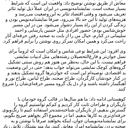
معاش از طزیق نوشتن توضیح داد: واقعیت این است که شرایط
بسیار سخت است. نمایشنامه‌نویسی در ایران عملاً ذیل تولید تئاتر
تعریف می‌شود و وقتی اقتصاد تئاتر به این وضعیت می‌رسد و
هزینه‌های تولید تا این حد بالا می‌رود، صرفاً نمایشنامه‌نویس بودن و
زندگی کردن از این راه بسیار دشوار می‌شود. من در این مسیر
خوش‌شانس بودم؛ حضور افرادی مثل حسین پارسایی و احمد
سلیمانی در کنارم، خیال من را از بابت به صحنه رفتن حرفه‌ای آثار
راحت می‌کرد و همین امکان تمرکز روی نوشتن را برایم فراهم کرد.
وی افزود: این شرایط نوعی شانس و امکان است که لزوماً برای
نسل جوان‌تر و فارغ‌التحصیلان رشته‌هایی مثل ادبیات نمایشی
فراهم نیست. با این حال، به‌نظر من هنوز هم روش سنتی تشکیل
گروه‌های کوچک نمایشی می‌تواند جواب بدهد؛ حتی در این وضعیت
بد اقتصادی. توصیه‌ام این است که جوان‌ترها گروه تشکیل بدهند و
در کنار خودشان کارگردان، طراح صحنه، طراح لباس، طراح نور و
آهنگساز داشته باشند و از دل یک گروه مسیر حرفه‌ای‌شان را شروع
کنند.
کوهستانی ادامه داد: ما هم سال‌ها در قالب گروه خودمان با
بازیگران و طراحان ثابت کار کردیم و کم‌کم توانستیم گروه را
گسترش بدهیم، از بازیگران شناخته‌شده‌تر استفاده کنیم تا رنگ‌وبوی
حرفه‌ای‌تری به کارها بدهیم. اما در مجموع اگر بخواهم صریح بگویم،
برای نمایشنامه‌نویسان جوان، اینکه بخواهند صرفاً با نوشتن و به
صحنه بردن نمایشنامه امرار معاش کنند، نیازمند پشتکار، تلاش زیاد