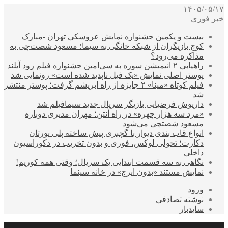
۱۴۰۵/۰۵/۱۷
خبر فوری
بیست و یکمین جشنواره نمایش عروسکی تهران -مبارک
کوچ بازیگران از شبکه خانگی به سیما؛ مسعود شصت‌چی به
مذاکره می‌رود؟
راهیابی ۲ انیمیشن سوره به سی‌امین جشنواره فیلم رود آیلند
پوستر اصلی نمایش «یک فیل ناپدید شده است» رونمایی شد
فیلم کوتاه «مینا» ۲ جایزه از راه ابریشم گرفت؛ پوستر منتشر
شد
داریوش فرضیایی بازیگر سریال جدید سیمافیلم شد
«مرد سه هزار چهره» در راه آنتن؛ مهران مدیری دوباره
مسعود شصتچی می‌شود
انواع قاب بندی دیوار با گچبری پیش ساخته پلی یورتان
دکارت؛ تحولی لوکس، فوری و بدون تخریب در دکوراسیون
داخلی
نگاهی به سه قسمت ابتدایی یک سریال؛ وقتی همه کوریم!
نمایش مستند «بدون ایرج» در خانه سینما
ورود
نوشته تصادفی
سایدبار