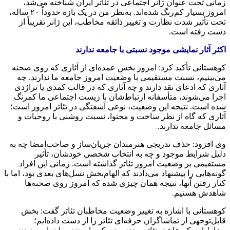
زمانی تحت عنوان ژانر اجتماعی در تئاتر ایران شناخته می‌شد،
امروز بسیار کم‌رنگ شده‌اند. به‌نظر من در یک بازه حدوداً ۲۰ ساله،
تحت تأثیر شدت نظارت و تغییر ذائقه مخاطب، این ژانر تقریباً از
دست رفته است.
اکثر آثار نمایشی موجود نسبتی با جامعه ندارند
کوهستانی تأکید کرد: امروز بخش عمده‌ای از آثاری که روی صحنه
می‌بینیم، نسبت مستقیمی با وضعیت امروز جامعه ما ندارند. چه
آثاری که ادعای نقد دارند و چه آثاری که در قالب کمدی یا تراژدی
اجرا می‌شوند، متأسفانه ارتباط‌شان با زیست اجتماعی ما کمرنگ
شده است. نتیجه این وضعیت، نوعی آشفتگی در تئاتر امروز است؛
آثاری که گاه از نظر ساخت و محتوا، نسبت روشنی با روحیات و
مسائل جامعه ندارند.
وی افزود: حذف تدریجی هنرمندان جریان‌ساز و صاحب‌امضا چه به
دلیل شرایط موجود و چه به انتخاب شخصی خودشان، تأثیر
مستقیمی بر وضعیت امروز تئاتر گذاشته است. زمانی این افراد
گونه‌هایی را پیشنهاد می‌دادند که الهام‌بخش نسل‌های بعدی بود، اما با
کنار رفتن آنها، نتیجه همان چیزی شده که امروز روی صحنه‌ها
شاهدش هستیم.
کوهستانی با اشاره به تغییر وضعیت مخاطبان تئاتر گفت: بخش
قابل‌توجهی از تماشاگران حرفه‌ای تئاتر را از دست داده‌ایم؛