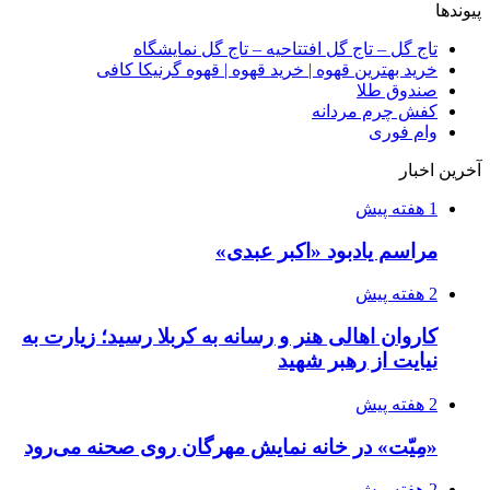
پیوندها
تاج گل – تاج گل افتتاحیه – تاج گل نمایشگاه
خرید بهترین قهوه | خرید قهوه | قهوه گرنیکا کافی
صندوق طلا
کفش چرم مردانه
وام فوری
آخرین اخبار
1 هفته پیش
مراسم یادبود «اکبر عبدی»
2 هفته پیش
کاروان اهالی هنر و رسانه به کربلا رسید؛ زیارت به
نیایت از رهبر شهید
2 هفته پیش
«مِیّت» در خانه نمایش مهرگان روی صحنه می‌رود
2 هفته پیش