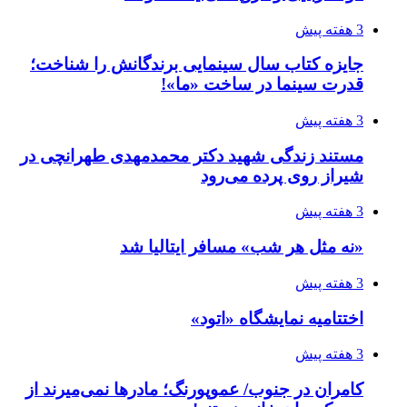
3 هفته پیش
جایزه کتاب سال سینمایی برندگانش را شناخت؛
قدرت سینما در ساخت «ما»!
3 هفته پیش
مستند زندگی شهید دکتر محمدمهدی طهرانچی در
شیراز روی پرده می‌رود
3 هفته پیش
«نه مثل هر شب» مسافر ایتالیا شد
3 هفته پیش
اختتامیه نمایشگاه «اتود»
3 هفته پیش
کامران در جنوب/ عموپورنگ؛ مادرها نمی‌میرند از