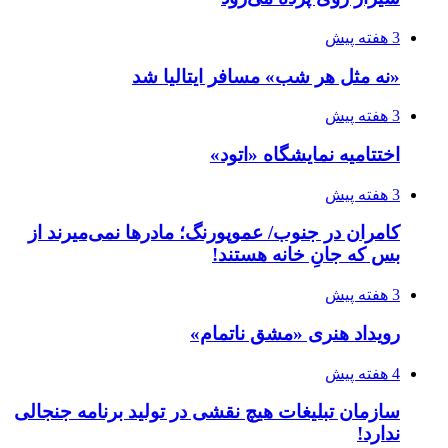
3 هفته پیش
«نه مثل هر شب» مسافر ایتالیا شد
3 هفته پیش
اختتامیه نمایشگاه «اتود»
3 هفته پیش
کامران در جنوب/ عموپورنگ؛ مادرها نمی‌میرند از
بس که جانِ خانه هستند!
3 هفته پیش
رویداد هنری «مشق ناتمام»
4 هفته پیش
سازمان تبلیغات هیچ نقشی در تولید برنامه جنجالی
ندارد!