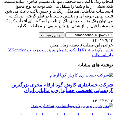
انتخاب رنگ پاکت نامه شخصی تنها یک تصمیم ظاهری ساده نیست،
بلکه بخشی از پیام شما را منتقل می کند. توجه به نوع محتوا،
احساسات مخاطب، هماهنگی رنگ ها و جنس پاکت باعث می شود
نتیجه نهایی حرفه ای و دلنشین باشد. با در نظر گرفتن این نکات،
می توان رنگ مناسب برای پاک از نامه را به گونه ای انتخاب کرد که
نامه شما قبل از باز شدن نیز تاثیر مثبتی بر مخاطب بگذارد.
آدرس رونوشت
۱۴۰۴/۰۹/۲۲
خواندن این مطلب 3 دقیقه زمان میبرد
فیس بوک
توییتر (X)
لینکدین
‫تامبلر
‫پین‌ترست
‫رددیت
‫VKontakte
رایانامه
چاپ
نوشته های مشابه
شرکت حسابداری کاوش گویا ارقام مجری بزرگترین
گردهمایی تخصصی حسابداری و مالیاتی ایران
۱۴۰۳/۱۲/۰۳