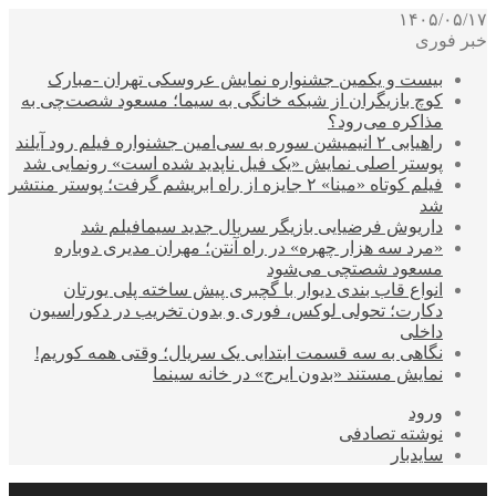
۱۴۰۵/۰۵/۱۷
خبر فوری
بیست و یکمین جشنواره نمایش عروسکی تهران -مبارک
کوچ بازیگران از شبکه خانگی به سیما؛ مسعود شصت‌چی به
مذاکره می‌رود؟
راهیابی ۲ انیمیشن سوره به سی‌امین جشنواره فیلم رود آیلند
پوستر اصلی نمایش «یک فیل ناپدید شده است» رونمایی شد
فیلم کوتاه «مینا» ۲ جایزه از راه ابریشم گرفت؛ پوستر منتشر
شد
داریوش فرضیایی بازیگر سریال جدید سیمافیلم شد
«مرد سه هزار چهره» در راه آنتن؛ مهران مدیری دوباره
مسعود شصتچی می‌شود
انواع قاب بندی دیوار با گچبری پیش ساخته پلی یورتان
دکارت؛ تحولی لوکس، فوری و بدون تخریب در دکوراسیون
داخلی
نگاهی به سه قسمت ابتدایی یک سریال؛ وقتی همه کوریم!
نمایش مستند «بدون ایرج» در خانه سینما
ورود
نوشته تصادفی
سایدبار