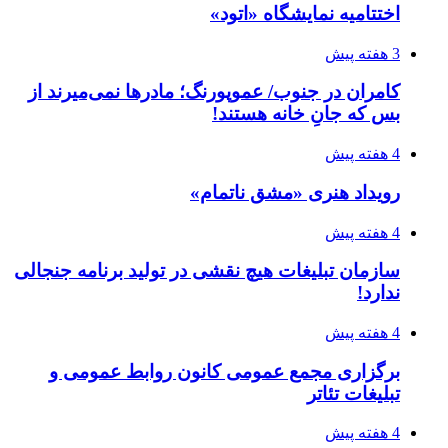
اختتامیه نمایشگاه «اتود»
3 هفته پیش
کامران در جنوب/ عموپورنگ؛ مادرها نمی‌میرند از
بس که جانِ خانه هستند!
4 هفته پیش
رویداد هنری «مشق ناتمام»
4 هفته پیش
سازمان تبلیغات هیچ نقشی در تولید برنامه جنجالی
ندارد!
4 هفته پیش
برگزاری مجمع عمومی کانون روابط عمومی و
تبلیغات تئاتر
4 هفته پیش