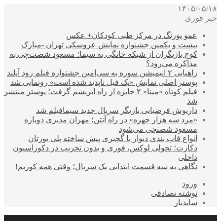
۱۴۰۵/۰۵/۱۸
خبر فوری
عمو پورنگ در مرکز طبی کودکان+ عکس
بیست و یکمین جشنواره نمایش عروسکی تهران -مبارک
کوچ بازیگران از شبکه خانگی به سیما؛ مسعود شصت‌چی به
مذاکره می‌رود؟
راهیابی ۲ انیمیشن سوره به سی‌امین جشنواره فیلم رود آیلند
پوستر اصلی نمایش «یک فیل ناپدید شده است» رونمایی شد
فیلم کوتاه «مینا» ۲ جایزه از راه ابریشم گرفت؛ پوستر منتشر
شد
داریوش فرضیایی بازیگر سریال جدید سیمافیلم شد
«مرد سه هزار چهره» در راه آنتن؛ مهران مدیری دوباره
مسعود شصتچی می‌شود
انواع قاب بندی دیوار با گچبری پیش ساخته پلی یورتان
دکارت؛ تحولی لوکس، فوری و بدون تخریب در دکوراسیون
داخلی
نگاهی به سه قسمت ابتدایی یک سریال؛ وقتی همه کوریم!
ورود
نوشته تصادفی
سایدبار