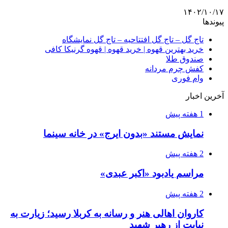
۱۴۰۲/۱۰/۱۷
پیوندها
تاج گل – تاج گل افتتاحیه – تاج گل نمایشگاه
خرید بهترین قهوه | خرید قهوه | قهوه گرنیکا کافی
صندوق طلا
کفش چرم مردانه
وام فوری
آخرین اخبار
1 هفته پیش
نمایش مستند «بدون ایرج» در خانه سینما
2 هفته پیش
مراسم یادبود «اکبر عبدی»
2 هفته پیش
کاروان اهالی هنر و رسانه به کربلا رسید؛ زیارت به
نیایت از رهبر شهید