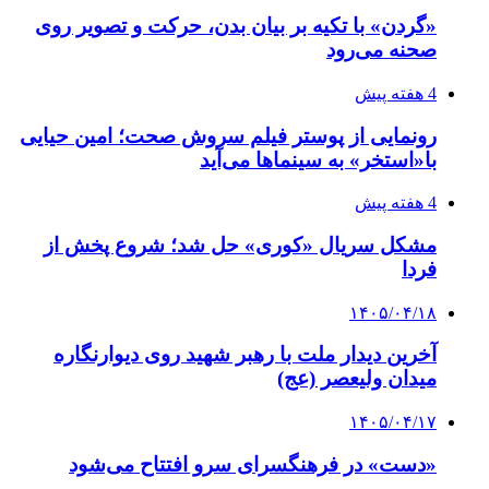
«گردن» با تکیه بر بیان بدن، حرکت و تصویر روی
صحنه می‌رود
4 هفته پیش
رونمایی از پوستر فیلم سروش صحت؛ امین حیایی
با«استخر» به سینماها می‌آید
4 هفته پیش
مشکل سریال «کوری» حل شد؛ شروع پخش از
فردا
۱۴۰۵/۰۴/۱۸
آخرین دیدار ملت با رهبر شهید روی دیوارنگاره
میدان ولیعصر (عج)
۱۴۰۵/۰۴/۱۷
«دست» در فرهنگسرای سرو افتتاح می‌شود