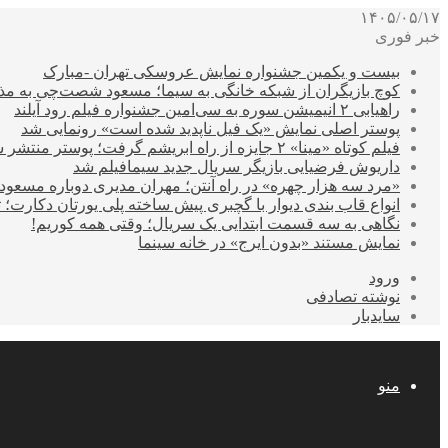
۱۴۰۵/۰۵/۱۷
خبر فوری
بیست و یکمین جشنواره نمایش عروسکی تهران -مبارک
کوچ بازیگران از شبکه خانگی به سیما؛ مسعود شصت‌چی به مذ
راهیابی ۲ انیمیشن سوره به سی‌امین جشنواره فیلم رود آیلند
پوستر اصلی نمایش «یک فیل ناپدید شده است» رونمایی شد
فیلم کوتاه «مینا» ۲ جایزه از راه ابریشم گرفت؛ پوستر منتشر شد
داریوش فرضیایی بازیگر سریال جدید سیمافیلم شد
«مرد سه هزار چهره» در راه آنتن؛ مهران مدیری دوباره مسع
انواع قاب بندی دیوار با گچبری پیش ساخته پلی یورتان دکارت
نگاهی به سه قسمت ابتدایی یک سریال؛ وقتی همه کوریم!
نمایش مستند «بدون ایرج» در خانه سینما
ورود
نوشته تصادفی
سایدبار
منو