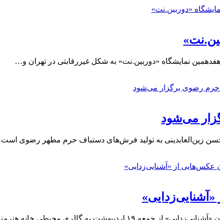
ین.نت»
 هفدهمین نمایشگاه «دوربین.نت» به شکل غیررقابتی در تهران و…
زار می‌شود
حسن زین‌العابدینی به تولید فرش‌های دستباف حرم مطهر رضوی است 
 «آشنایی‌زدایی»
شت به گالری محیطی خانه هنرمندان ایران…