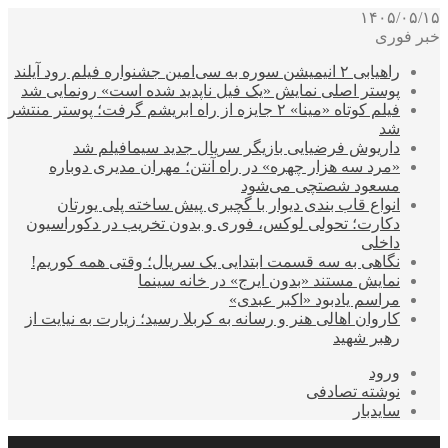
۱۴۰۵/۰۵/۱۵
خبر فوری
راهیابی ۲ انیمیشن سوره به سی‌امین جشنواره فیلم رود آیلند
پوستر اصلی نمایش «یک فیل ناپدید شده است» رونمایی شد
فیلم کوتاه «مینا» ۲ جایزه از راه ابریشم گرفت؛ پوستر منتشر
شد
داریوش فرضیایی بازیگر سریال جدید سیمافیلم شد
«مرد سه هزار چهره» در راه آنتن؛ مهران مدیری دوباره
مسعود شصتچی می‌شود
انواع قاب بندی دیوار با گچبری پیش ساخته پلی یورتان
دکارت؛ تحولی لوکس، فوری و بدون تخریب در دکوراسیون
داخلی
نگاهی به سه قسمت ابتدایی یک سریال؛ وقتی همه کوریم!
نمایش مستند «بدون ایرج» در خانه سینما
مراسم یادبود «اکبر عبدی»
کاروان اهالی هنر و رسانه به کربلا رسید؛ زیارت به نیایت از
رهبر شهید
ورود
نوشته تصادفی
سایدبار