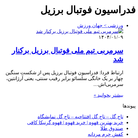
فدراسیون فوتبال برزیل
ورزشی > جهان ورزش
۱۴۰۴/۰۱/۰۹
سرمربی تیم ملی فوتبال برزیل برکنار
شد
ارتباط فردا: فدراسیون فوتبال برزیل پس از شکست سنگین
چهار بر یک خانگی سلسائو برابر رقیب سنتی، یعنی آرژانتین،
سرمربی‌اش…
بیشتر بخوانید »
پیوندها
تاج گل – تاج گل افتتاحیه – تاج گل نمایشگاه
خرید بهترین قهوه | خرید قهوه | قهوه گرنیکا کافی
صندوق طلا
کفش چرم مردانه