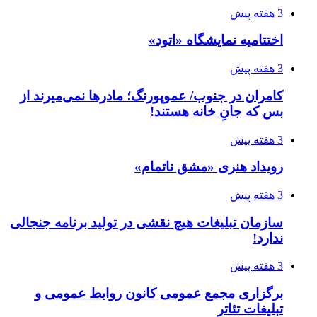
3 هفته پیش
اختتامیه نمایشگاه «اتود»
3 هفته پیش
کامران در جنوب/ عموپورنگ؛ مادرها نمی‌میرند از
بس که جانِ خانه هستند!
3 هفته پیش
رویداد هنری «مشق ناتمام»
3 هفته پیش
سازمان تبلیغات هیچ نقشی در تولید برنامه جنجالی
ندارد!
3 هفته پیش
برگزاری مجمع عمومی کانون روابط عمومی و
تبلیغات تئاتر