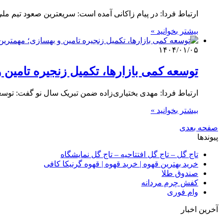
ارتباط فردا: در پیام زاکانی آمده است: سریعترین صعود تیم ملی
بیشتر بخوانید »
۱۴۰۴/۰۱/۰۵
توسعه کمی بازارها، تکمیل زنجیره تامین و ب
ارتباط فردا: مهدی بختیاری‌زاده ضمن تبریک سال نو گفت: توس
بیشتر بخوانید »
صفحه بعدی
پیوندها
تاج گل – تاج گل افتتاحیه – تاج گل نمایشگاه
خرید بهترین قهوه | خرید قهوه | قهوه گرنیکا کافی
صندوق طلا
کفش چرم مردانه
وام فوری
آخرین اخبار