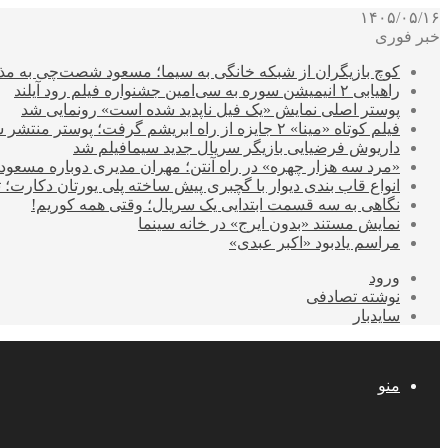
۱۴۰۵/۰۵/۱۶
خبر فوری
کوچ بازیگران از شبکه خانگی به سیما؛ مسعود شصت‌چی به مذ
راهیابی ۲ انیمیشن سوره به سی‌امین جشنواره فیلم رود آیلند
پوستر اصلی نمایش «یک فیل ناپدید شده است» رونمایی شد
فیلم کوتاه «مینا» ۲ جایزه از راه ابریشم گرفت؛ پوستر منتشر شد
داریوش فرضیایی بازیگر سریال جدید سیمافیلم شد
«مرد سه هزار چهره» در راه آنتن؛ مهران مدیری دوباره مسع
انواع قاب بندی دیوار با گچبری پیش ساخته پلی یورتان دکارت
نگاهی به سه قسمت ابتدایی یک سریال؛ وقتی همه کوریم!
نمایش مستند «بدون ایرج» در خانه سینما
مراسم یادبود «اکبر عبدی»
ورود
نوشته تصادفی
سایدبار
منو