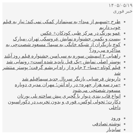
۱۴۰۵/۰۵/۱۹
خبر فوری
طرح «تسهیم از مبدا» به سینمادار کمکی نمی‌کند؛ نیاز به فیلم
خوب داریم
عمو پورنگ در مرکز طبی کودکان+ عکس
بیست و یکمین جشنواره نمایش عروسکی تهران -مبارک
کوچ بازیگران از شبکه خانگی به سیما؛ مسعود شصت‌چی به
مذاکره می‌رود؟
راهیابی ۲ انیمیشن سوره به سی‌امین جشنواره فیلم رود آیلند
پوستر اصلی نمایش «یک فیل ناپدید شده است» رونمایی شد
فیلم کوتاه «مینا» ۲ جایزه از راه ابریشم گرفت؛ پوستر منتشر
شد
داریوش فرضیایی بازیگر سریال جدید سیمافیلم شد
«مرد سه هزار چهره» در راه آنتن؛ مهران مدیری دوباره
مسعود شصتچی می‌شود
انواع قاب بندی دیوار با گچبری پیش ساخته پلی یورتان
دکارت؛ تحولی لوکس، فوری و بدون تخریب در دکوراسیون
داخلی
ورود
نوشته تصادفی
سایدبار