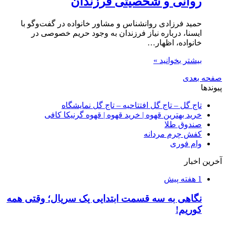
روانی و شخصیتی فرزندان
حمید فرزادی روانشناس و مشاور خانواده در گفت‌وگو با
ایسنا، درباره نیاز فرزندان به وجود حریم خصوصی در
خانواده، اظهار…
بیشتر بخوانید »
صفحه بعدی
پیوندها
تاج گل – تاج گل افتتاحیه – تاج گل نمایشگاه
خرید بهترین قهوه | خرید قهوه | قهوه گرنیکا کافی
صندوق طلا
کفش چرم مردانه
وام فوری
آخرین اخبار
1 هفته پیش
نگاهی به سه قسمت ابتدایی یک سریال؛ وقتی همه
کوریم!