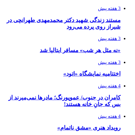
3 هفته پیش
مستند زندگی شهید دکتر محمدمهدی طهرانچی در
شیراز روی پرده می‌رود
3 هفته پیش
«نه مثل هر شب» مسافر ایتالیا شد
3 هفته پیش
اختتامیه نمایشگاه «اتود»
4 هفته پیش
کامران در جنوب/ عموپورنگ؛ مادرها نمی‌میرند از
بس که جانِ خانه هستند!
4 هفته پیش
رویداد هنری «مشق ناتمام»