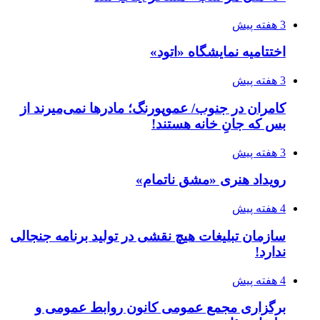
3 هفته پیش
اختتامیه نمایشگاه «اتود»
3 هفته پیش
کامران در جنوب/ عموپورنگ؛ مادرها نمی‌میرند از
بس که جانِ خانه هستند!
3 هفته پیش
رویداد هنری «مشق ناتمام»
4 هفته پیش
سازمان تبلیغات هیچ نقشی در تولید برنامه جنجالی
ندارد!
4 هفته پیش
برگزاری مجمع عمومی کانون روابط عمومی و