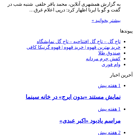
به گزارش همشهری آنلاین، محمد باقر خلفی شنبه شب در
گفت و گو با ایرنا اظهار کرد: درپی اعلام غرق…
بیشتر بخوانید »
پیوندها
تاج گل – تاج گل افتتاحیه – تاج گل نمایشگاه
خرید بهترین قهوه | خرید قهوه | قهوه گرنیکا کافی
صندوق طلا
کفش چرم مردانه
وام فوری
آخرین اخبار
1 هفته پیش
نمایش مستند «بدون ایرج» در خانه سینما
1 هفته پیش
مراسم یادبود «اکبر عبدی»
2 هفته پیش