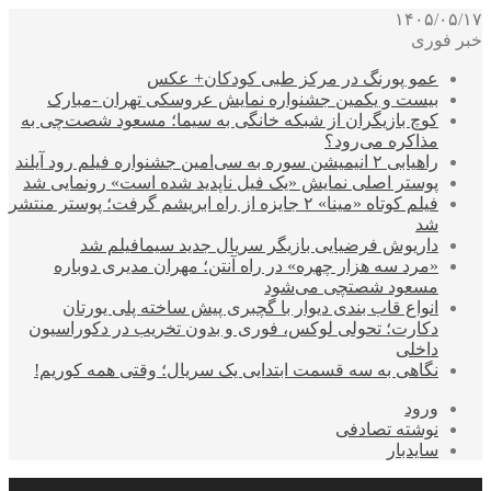
۱۴۰۵/۰۵/۱۷
خبر فوری
عمو پورنگ در مرکز طبی کودکان+ عکس
بیست و یکمین جشنواره نمایش عروسکی تهران -مبارک
کوچ بازیگران از شبکه خانگی به سیما؛ مسعود شصت‌چی به
مذاکره می‌رود؟
راهیابی ۲ انیمیشن سوره به سی‌امین جشنواره فیلم رود آیلند
پوستر اصلی نمایش «یک فیل ناپدید شده است» رونمایی شد
فیلم کوتاه «مینا» ۲ جایزه از راه ابریشم گرفت؛ پوستر منتشر
شد
داریوش فرضیایی بازیگر سریال جدید سیمافیلم شد
«مرد سه هزار چهره» در راه آنتن؛ مهران مدیری دوباره
مسعود شصتچی می‌شود
انواع قاب بندی دیوار با گچبری پیش ساخته پلی یورتان
دکارت؛ تحولی لوکس، فوری و بدون تخریب در دکوراسیون
داخلی
نگاهی به سه قسمت ابتدایی یک سریال؛ وقتی همه کوریم!
ورود
نوشته تصادفی
سایدبار