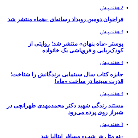
2 هفته پیش
فراخوان دومین رویداد رسانه‌ای «هما» منتشر شد
3 هفته پیش
پوستر «ماه پنهان» منتشر شد؛ روایتی از
کودک‌ربایی و فروپاشی یک خانواده
3 هفته پیش
جایزه کتاب سال سینمایی برندگانش را شناخت؛
قدرت سینما در ساخت «ما»!
3 هفته پیش
مستند زندگی شهید دکتر محمدمهدی طهرانچی در
شیراز روی پرده می‌رود
3 هفته پیش
«نه مثل هر شب» مسافر ایتالیا شد