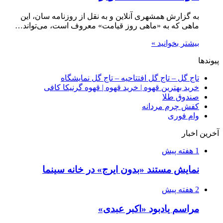
به گزارش همشهری آنلاین و به نقل از روزنامه سان، این
ماهی که به «ماهی روز قیامت» معروف است، می‌تواند…
بیشتر بخوانید »
پیوندها
تاج گل – تاج گل افتتاحیه – تاج گل نمایشگاه
خرید بهترین قهوه | خرید قهوه | قهوه گرنیکا کافی
صندوق طلا
کفش چرم مردانه
وام فوری
آخرین اخبار
1 هفته پیش
نمایش مستند «بدون ایرج» در خانه سینما
2 هفته پیش
مراسم یادبود «اکبر عبدی»