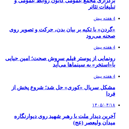
برگزاری مجمع عمومی کانون روابط عمومی و
تبلیغات تئاتر
4 هفته پیش
«گردن» با تکیه بر بیان بدن، حرکت و تصویر روی
صحنه می‌رود
4 هفته پیش
رونمایی از پوستر فیلم سروش صحت؛ امین حیایی
با«استخر» به سینماها می‌آید
4 هفته پیش
مشکل سریال «کوری» حل شد؛ شروع پخش از
فردا
۱۴۰۵/۰۴/۱۸
آخرین دیدار ملت با رهبر شهید روی دیوارنگاره
میدان ولیعصر (عج)