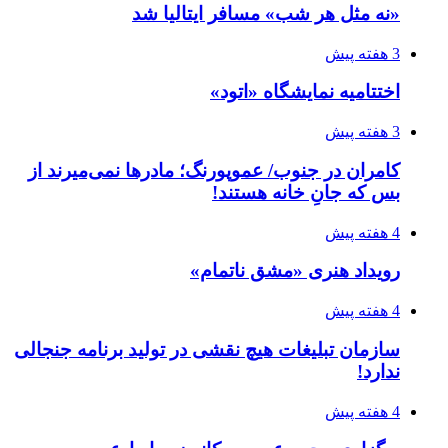
«نه مثل هر شب» مسافر ایتالیا شد
3 هفته پیش
اختتامیه نمایشگاه «اتود»
3 هفته پیش
کامران در جنوب/ عموپورنگ؛ مادرها نمی‌میرند از
بس که جانِ خانه هستند!
4 هفته پیش
رویداد هنری «مشق ناتمام»
4 هفته پیش
سازمان تبلیغات هیچ نقشی در تولید برنامه جنجالی
ندارد!
4 هفته پیش