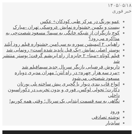
۱۴۰۵/۰۵/۱۸
خبر فوری
عمو پورنگ در مرکز طبی کودکان+ عکس
بیست و یکمین جشنواره نمایش عروسکی تهران -مبارک
کوچ بازیگران از شبکه خانگی به سیما؛ مسعود شصت‌چی به
مذاکره می‌رود؟
راهیابی ۲ انیمیشن سوره به سی‌امین جشنواره فیلم رود آیلند
پوستر اصلی نمایش «یک فیل ناپدید شده است» رونمایی شد
فیلم کوتاه «مینا» ۲ جایزه از راه ابریشم گرفت؛ پوستر منتشر
شد
داریوش فرضیایی بازیگر سریال جدید سیمافیلم شد
«مرد سه هزار چهره» در راه آنتن؛ مهران مدیری دوباره
مسعود شصتچی می‌شود
انواع قاب بندی دیوار با گچبری پیش ساخته پلی یورتان
دکارت؛ تحولی لوکس، فوری و بدون تخریب در دکوراسیون
داخلی
نگاهی به سه قسمت ابتدایی یک سریال؛ وقتی همه کوریم!
ورود
نوشته تصادفی
سایدبار