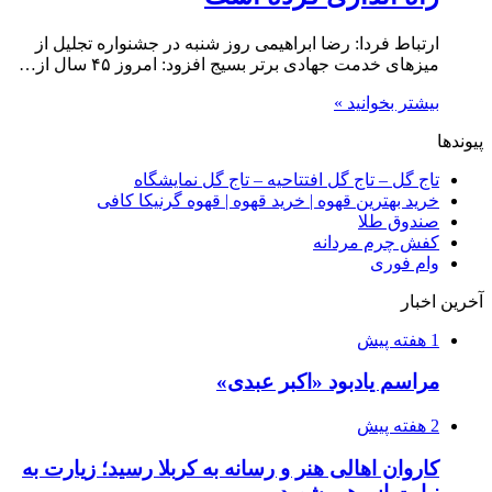
ارتباط فردا: رضا ابراهیمی روز شنبه در جشنواره تجلیل از
میزهای خدمت جهادی برتر بسیج افزود: امروز ۴۵ سال از…
بیشتر بخوانید »
پیوندها
تاج گل – تاج گل افتتاحیه – تاج گل نمایشگاه
خرید بهترین قهوه | خرید قهوه | قهوه گرنیکا کافی
صندوق طلا
کفش چرم مردانه
وام فوری
آخرین اخبار
1 هفته پیش
مراسم یادبود «اکبر عبدی»
2 هفته پیش
کاروان اهالی هنر و رسانه به کربلا رسید؛ زیارت به