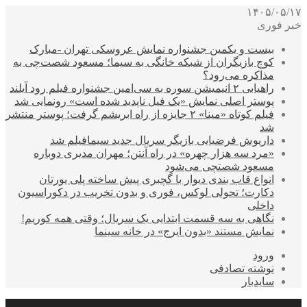
۱۴۰۵/۰۵/۱۷
خبر فوری
بیست و یکمین جشنواره نمایش عروسکی تهران -مبارک
کوچ بازیگران از شبکه خانگی به سیما؛ مسعود شصت‌چی به
مذاکره می‌رود؟
راهیابی ۲ انیمیشن سوره به سی‌امین جشنواره فیلم رود آیلند
پوستر اصلی نمایش «یک فیل ناپدید شده است» رونمایی شد
فیلم کوتاه «مینا» ۲ جایزه از راه ابریشم گرفت؛ پوستر منتشر
شد
داریوش فرضیایی بازیگر سریال جدید سیمافیلم شد
«مرد سه هزار چهره» در راه آنتن؛ مهران مدیری دوباره
مسعود شصتچی می‌شود
انواع قاب بندی دیوار با گچبری پیش ساخته پلی یورتان
دکارت؛ تحولی لوکس، فوری و بدون تخریب در دکوراسیون
داخلی
نگاهی به سه قسمت ابتدایی یک سریال؛ وقتی همه کوریم!
نمایش مستند «بدون ایرج» در خانه سینما
ورود
نوشته تصادفی
سایدبار