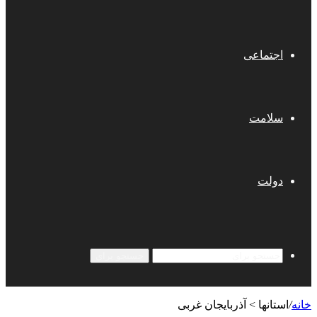
اجتماعی
سلامت
دولت
جستجو برای
خانه
/
استانها > آذربایجان غربی