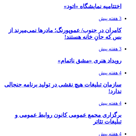
اختتامیه نمایشگاه «اتود»
3 هفته پیش
کامران در جنوب/ عموپورنگ؛ مادرها نمی‌میرند از
بس که جانِ خانه هستند!
3 هفته پیش
رویداد هنری «مشق ناتمام»
4 هفته پیش
سازمان تبلیغات هیچ نقشی در تولید برنامه جنجالی
ندارد!
4 هفته پیش
برگزاری مجمع عمومی کانون روابط عمومی و
تبلیغات تئاتر
4 هفته پیش