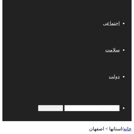
اجتماعی
سلامت
دولت
جستجو برای
خانه
/
استانها > اصفهان