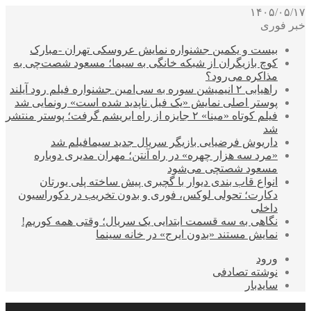
۱۴۰۵/۰۵/۱۷
خبر فوری
بیست و یکمین جشنواره نمایش عروسکی تهران -مبارک
کوچ بازیگران از شبکه خانگی به سیما؛ مسعود شصت‌چی به
مذاکره می‌رود؟
راهیابی ۲ انیمیشن سوره به سی‌امین جشنواره فیلم رود آیلند
پوستر اصلی نمایش «یک فیل ناپدید شده است» رونمایی شد
فیلم کوتاه «مینا» ۲ جایزه از راه ابریشم گرفت؛ پوستر منتشر
شد
داریوش فرضیایی بازیگر سریال جدید سیمافیلم شد
«مرد سه هزار چهره» در راه آنتن؛ مهران مدیری دوباره
مسعود شصتچی می‌شود
انواع قاب بندی دیوار با گچبری پیش ساخته پلی یورتان
دکارت؛ تحولی لوکس، فوری و بدون تخریب در دکوراسیون
داخلی
نگاهی به سه قسمت ابتدایی یک سریال؛ وقتی همه کوریم!
نمایش مستند «بدون ایرج» در خانه سینما
ورود
نوشته تصادفی
سایدبار