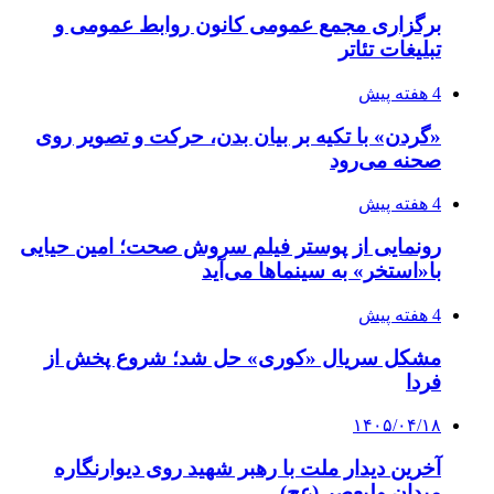
برگزاری مجمع عمومی کانون روابط عمومی و
تبلیغات تئاتر
4 هفته پیش
«گردن» با تکیه بر بیان بدن، حرکت و تصویر روی
صحنه می‌رود
4 هفته پیش
رونمایی از پوستر فیلم سروش صحت؛ امین حیایی
با«استخر» به سینماها می‌آید
4 هفته پیش
مشکل سریال «کوری» حل شد؛ شروع پخش از
فردا
۱۴۰۵/۰۴/۱۸
آخرین دیدار ملت با رهبر شهید روی دیوارنگاره
میدان ولیعصر (عج)