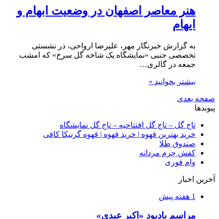
هنر معاصر اصفهان در وضعیت ابهام و
ایهام
به گزارش خبرنگار مهر، علیرضا ارواحی، در نشستی
تخصصی جنبی «نمایشگاه یک شاخه گل سرخ» که امشب
جمعه در گالری…
بیشتر بخوانید »
صفحه بعدی
پیوندها
تاج گل – تاج گل افتتاحیه – تاج گل نمایشگاه
خرید بهترین قهوه | خرید قهوه | قهوه گرنیکا کافی
صندوق طلا
کفش چرم مردانه
وام فوری
آخرین اخبار
1 هفته پیش
مراسم یادبود «اکبر عبدی»