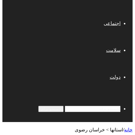
اجتماعی
سلامت
دولت
جستجو برای
خانه
/
استانها > خراسان رضوی