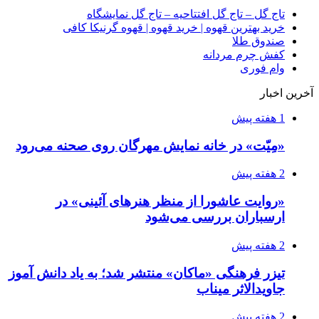
تاج گل – تاج گل افتتاحیه – تاج گل نمایشگاه
خرید بهترین قهوه | خرید قهوه | قهوه گرنیکا کافی
صندوق طلا
کفش چرم مردانه
وام فوری
آخرین اخبار
1 هفته پیش
«مِیّت» در خانه نمایش مهرگان روی صحنه می‌رود
2 هفته پیش
«روایت عاشورا از منظر هنرهای آئینی» در
ارسباران بررسی می‌شود
2 هفته پیش
تیزر فرهنگی «ماکان» منتشر شد؛ به یاد دانش آموز
جاویدالاثر میناب
2 هفته پیش