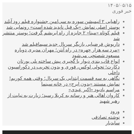
۱۴۰۵/۰۵/۱۵
خبر فوری
راهیابی ۲ انیمیشن سوره به سی‌امین جشنواره فیلم رود آیلند
پوستر اصلی نمایش «یک فیل ناپدید شده است» رونمایی شد
فیلم کوتاه «مینا» ۲ جایزه از راه ابریشم گرفت؛ پوستر منتشر
شد
داریوش فرضیایی بازیگر سریال جدید سیمافیلم شد
«مرد سه هزار چهره» در راه آنتن؛ مهران مدیری دوباره
مسعود شصتچی می‌شود
انواع قاب بندی دیوار با گچبری پیش ساخته پلی یورتان
دکارت؛ تحولی لوکس، فوری و بدون تخریب در دکوراسیون
داخلی
نگاهی به سه قسمت ابتدایی یک سریال؛ وقتی همه کوریم!
نمایش مستند «بدون ایرج» در خانه سینما
مراسم یادبود «اکبر عبدی»
کاروان اهالی هنر و رسانه به کربلا رسید؛ زیارت به نیایت از
رهبر شهید
ورود
نوشته تصادفی
سایدبار