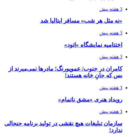
3 هفته پیش
«نه مثل هر شب» مسافر ایتالیا شد
3 هفته پیش
اختتامیه نمایشگاه «اتود»
3 هفته پیش
کامران در جنوب/ عموپورنگ؛ مادرها نمی‌میرند از
بس که جانِ خانه هستند!
3 هفته پیش
رویداد هنری «مشق ناتمام»
3 هفته پیش
سازمان تبلیغات هیچ نقشی در تولید برنامه جنجالی
ندارد!