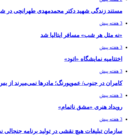
مستند زندگی شهید دکتر محمدمهدی طهرانچی در شیر
3 هفته پیش
«نه مثل هر شب» مسافر ایتالیا شد
3 هفته پیش
اختتامیه نمایشگاه «اتود»
3 هفته پیش
کامران در جنوب/ عموپورنگ؛ مادرها نمی‌میرند از بس 
3 هفته پیش
رویداد هنری «مشق ناتمام»
3 هفته پیش
سازمان تبلیغات هیچ نقشی در تولید برنامه جنجالی ند