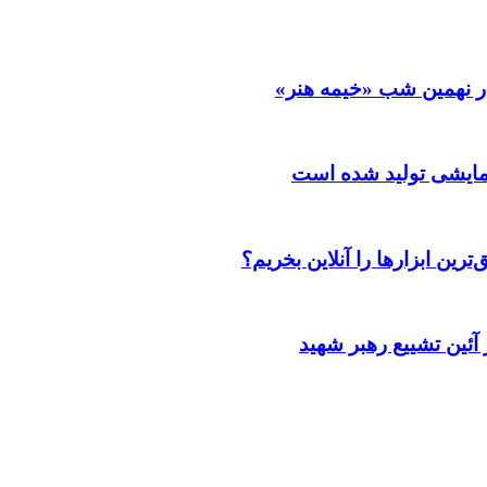
ر نهمین شب «خیمه هنر»
رین ابزارها را آنلاین بخریم؟
آئین تشییع رهبر شهید