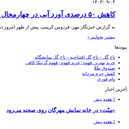
۱۴۰۳/۰۹/۰۳
کاهش ۵۰ درصدی آورد آبی در چهارمحال و بختیاری
به گزارش خبرنگار مهر، فردوس کریمی، پیش از ظهر امروز در د
بیشتر بخوانید »
پیوندها
تاج گل – تاج گل افتتاحیه – تاج گل نمایشگاه
خرید بهترین قهوه | خرید قهوه | قهوه گرنیکا کافی
صندوق طلا
کفش چرم مردانه
وام فوری
آخرین اخبار
1 هفته پیش
«مِیّت» در خانه نمایش مهرگان روی صحنه می‌رود
2 هفته پیش