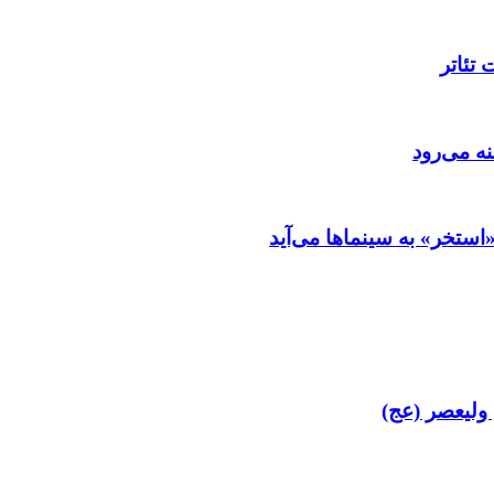
تئاتر
ه می‌رود
ستخر» به سینماها می‌آید
 ولیعصر (عج)