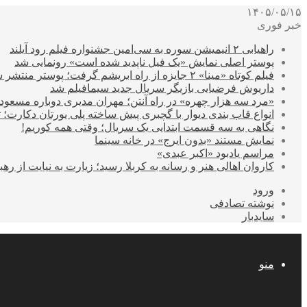
۱۴۰۵/۰۵/۱۵
خبر فوری
راهیابی ۲ انیمیشن سوره به سی‌امین جشنواره فیلم رود آیلند
پوستر اصلی نمایش «یک فیل ناپدید شده است» رونمایی شد
فیلم کوتاه «مینا» ۲ جایزه از راه ابریشم گرفت؛ پوستر منتشر شد
داریوش فرضیایی بازیگر سریال جدید سیمافیلم شد
«مرد سه هزار چهره» در راه آنتن؛ مهران مدیری دوباره مسع
انواع قاب بندی دیوار با گچبری پیش ساخته پلی یورتان دکارت
نگاهی به سه قسمت ابتدایی یک سریال؛ وقتی همه کوریم!
نمایش مستند «بدون ایرج» در خانه سینما
مراسم یادبود «اکبر عبدی»
کاروان اهالی هنر و رسانه به کربلا رسید؛ زیارت به نیایت از رهب
ورود
نوشته تصادفی
سایدبار
منو