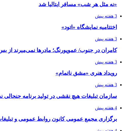
«نه مثل هر شب» مسافر ایتالیا شد
3 هفته پیش
اختتامیه نمایشگاه «اتود»
3 هفته پیش
کامران در جنوب/ عموپورنگ؛ مادرها نمی‌میرند از بس 
3 هفته پیش
رویداد هنری «مشق ناتمام»
3 هفته پیش
سازمان تبلیغات هیچ نقشی در تولید برنامه جنجالی ند
4 هفته پیش
برگزاری مجمع عمومی کانون روابط عمومی و تبلیغات 
4 هفته پیش