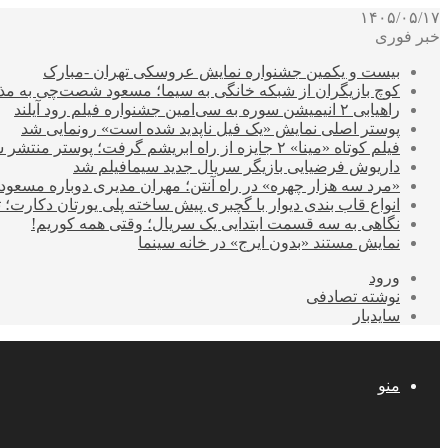
۱۴۰۵/۰۵/۱۷
خبر فوری
بیست و یکمین جشنواره نمایش عروسکی تهران -مبارک
کوچ بازیگران از شبکه خانگی به سیما؛ مسعود شصت‌چی به مذ
راهیابی ۲ انیمیشن سوره به سی‌امین جشنواره فیلم رود آیلند
پوستر اصلی نمایش «یک فیل ناپدید شده است» رونمایی شد
فیلم کوتاه «مینا» ۲ جایزه از راه ابریشم گرفت؛ پوستر منتشر شد
داریوش فرضیایی بازیگر سریال جدید سیمافیلم شد
«مرد سه هزار چهره» در راه آنتن؛ مهران مدیری دوباره مسع
انواع قاب بندی دیوار با گچبری پیش ساخته پلی یورتان دکارت
نگاهی به سه قسمت ابتدایی یک سریال؛ وقتی همه کوریم!
نمایش مستند «بدون ایرج» در خانه سینما
ورود
نوشته تصادفی
سایدبار
منو