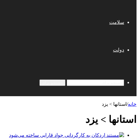
سلامت
دولت
جستجو برای
خانه
/
استانها > یزد
استانها > یزد