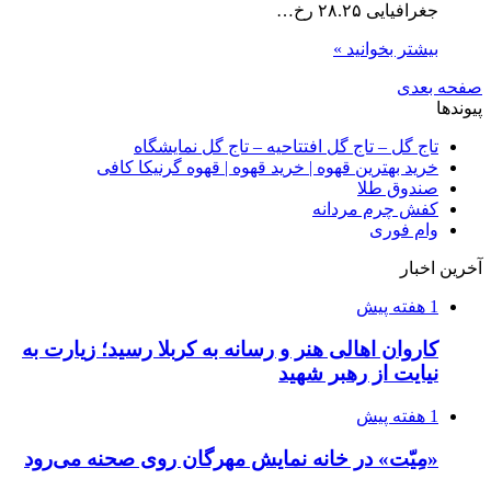
جغرافیایی ۲۸.۲۵ رخ…
بیشتر بخوانید »
صفحه بعدی
پیوندها
تاج گل – تاج گل افتتاحیه – تاج گل نمایشگاه
خرید بهترین قهوه | خرید قهوه | قهوه گرنیکا کافی
صندوق طلا
کفش چرم مردانه
وام فوری
آخرین اخبار
1 هفته پیش
کاروان اهالی هنر و رسانه به کربلا رسید؛ زیارت به
نیایت از رهبر شهید
1 هفته پیش
«مِیّت» در خانه نمایش مهرگان روی صحنه می‌رود