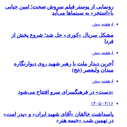
رونمایی از پوستر فیلم سروش صحت؛ امین حیایی
با«استخر» به سینماها می‌آید
4 هفته پیش
مشکل سریال «کوری» حل شد؛ شروع پخش از
فردا
4 هفته پیش
آخرین دیدار ملت با رهبر شهید روی دیوارنگاره
میدان ولیعصر (عج)
4 هفته پیش
«دست» در فرهنگسرای سرو افتتاح می‌شود
۱۴۰۵/۰۴/۱۶
پاسداشت خالقان «آقای شهید ایران» و «پدر امت»
در نهمین شب «خیمه هنر»