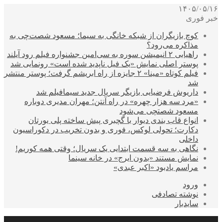
۱۴۰۵/۰۵/۱۶
خبر فوری
کوچ بازیگران از شبکه خانگی به سیما؛ مسعود شصت‌چی به
مذاکره می‌رود؟
راهیابی ۲ انیمیشن سوره به سی‌امین جشنواره فیلم رود آیلند
پوستر اصلی نمایش «یک فیل ناپدید شده است» رونمایی شد
فیلم کوتاه «مینا» ۲ جایزه از راه ابریشم گرفت؛ پوستر منتشر
شد
داریوش فرضیایی بازیگر سریال جدید سیمافیلم شد
«مرد سه هزار چهره» در راه آنتن؛ مهران مدیری دوباره
مسعود شصتچی می‌شود
انواع قاب بندی دیوار با گچبری پیش ساخته پلی یورتان
دکارت؛ تحولی لوکس، فوری و بدون تخریب در دکوراسیون
داخلی
نگاهی به سه قسمت ابتدایی یک سریال؛ وقتی همه کوریم!
نمایش مستند «بدون ایرج» در خانه سینما
مراسم یادبود «اکبر عبدی»
ورود
نوشته تصادفی
سایدبار