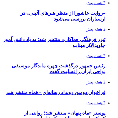
2 هفته پیش
«روایت عاشورا از منظر هنرهای آئینی» در
ارسباران بررسی می‌شود
2 هفته پیش
تیزر فرهنگی «ماکان» منتشر شد؛ به یاد دانش آموز
جاویدالاثر میناب
2 هفته پیش
رئیس جمهور درگذشت چهره ماندگار موسیقی
نواحی ایران را تسلیت گفت
2 هفته پیش
فراخوان دومین رویداد رسانه‌ای «هما» منتشر شد
2 هفته پیش
پوستر «ماه پنهان» منتشر شد؛ روایتی از