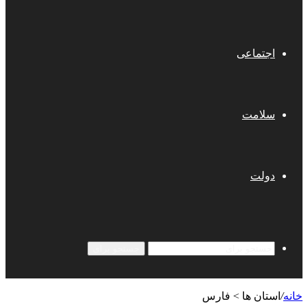
اجتماعی
سلامت
دولت
جستجو برای
خانه
/
استان ها > فارس