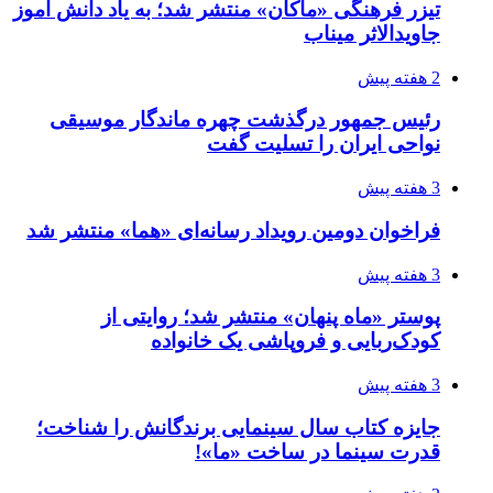
تیزر فرهنگی «ماکان» منتشر شد؛ به یاد دانش آموز
جاویدالاثر میناب
2 هفته پیش
رئیس جمهور درگذشت چهره ماندگار موسیقی
نواحی ایران را تسلیت گفت
3 هفته پیش
فراخوان دومین رویداد رسانه‌ای «هما» منتشر شد
3 هفته پیش
پوستر «ماه پنهان» منتشر شد؛ روایتی از
کودک‌ربایی و فروپاشی یک خانواده
3 هفته پیش
جایزه کتاب سال سینمایی برندگانش را شناخت؛
قدرت سینما در ساخت «ما»!