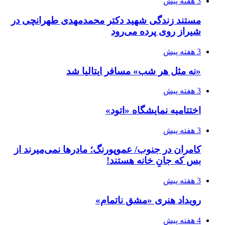
3 هفته پیش
مستند زندگی شهید دکتر محمدمهدی طهرانچی در
شیراز روی پرده می‌رود
3 هفته پیش
«نه مثل هر شب» مسافر ایتالیا شد
3 هفته پیش
اختتامیه نمایشگاه «اتود»
3 هفته پیش
کامران در جنوب/ عموپورنگ؛ مادرها نمی‌میرند از
بس که جانِ خانه هستند!
3 هفته پیش
رویداد هنری «مشق ناتمام»
4 هفته پیش