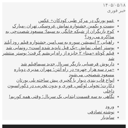
۱۴۰۵/۰۵/۱۸
خبر فوری
عمو پورنگ در مرکز طبی کودکان+ عکس
بیست و یکمین جشنواره نمایش عروسکی تهران -مبارک
کوچ بازیگران از شبکه خانگی به سیما؛ مسعود شصت‌چی به
مذاکره می‌رود؟
راهیابی ۲ انیمیشن سوره به سی‌امین جشنواره فیلم رود آیلند
پوستر اصلی نمایش «یک فیل ناپدید شده است» رونمایی شد
فیلم کوتاه «مینا» ۲ جایزه از راه ابریشم گرفت؛ پوستر منتشر
شد
داریوش فرضیایی بازیگر سریال جدید سیمافیلم شد
«مرد سه هزار چهره» در راه آنتن؛ مهران مدیری دوباره
مسعود شصتچی می‌شود
انواع قاب بندی دیوار با گچبری پیش ساخته پلی یورتان
دکارت؛ تحولی لوکس، فوری و بدون تخریب در دکوراسیون
داخلی
نگاهی به سه قسمت ابتدایی یک سریال؛ وقتی همه کوریم!
ورود
نوشته تصادفی
سایدبار