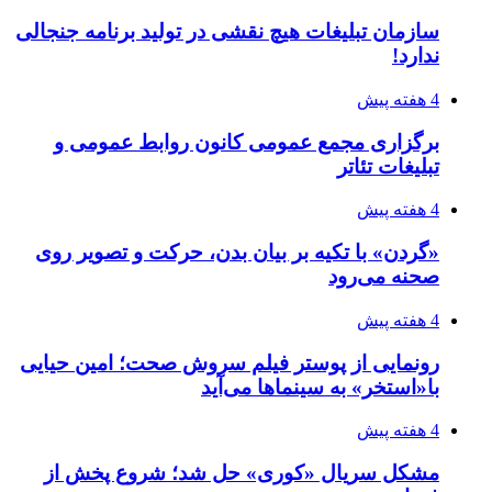
سازمان تبلیغات هیچ نقشی در تولید برنامه جنجالی
ندارد!
4 هفته پیش
برگزاری مجمع عمومی کانون روابط عمومی و
تبلیغات تئاتر
4 هفته پیش
«گردن» با تکیه بر بیان بدن، حرکت و تصویر روی
صحنه می‌رود
4 هفته پیش
رونمایی از پوستر فیلم سروش صحت؛ امین حیایی
با«استخر» به سینماها می‌آید
4 هفته پیش
مشکل سریال «کوری» حل شد؛ شروع پخش از