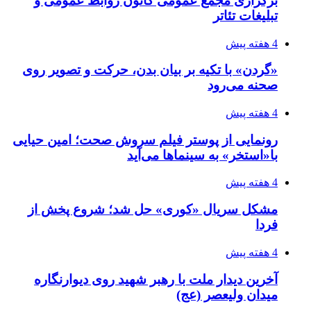
برگزاری مجمع عمومی کانون روابط عمومی و
تبلیغات تئاتر
4 هفته پیش
«گردن» با تکیه بر بیان بدن، حرکت و تصویر روی
صحنه می‌رود
4 هفته پیش
رونمایی از پوستر فیلم سروش صحت؛ امین حیایی
با«استخر» به سینماها می‌آید
4 هفته پیش
مشکل سریال «کوری» حل شد؛ شروع پخش از
فردا
4 هفته پیش
آخرین دیدار ملت با رهبر شهید روی دیوارنگاره
میدان ولیعصر (عج)