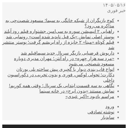
۱۴۰۵/۰۵/۱۶
خبر فوری
کوچ بازیگران از شبکه خانگی به سیما؛ مسعود شصت‌چی به
مذاکره می‌رود؟
راهیابی ۲ انیمیشن سوره به سی‌امین جشنواره فیلم رود آیلند
پوستر اصلی نمایش «یک فیل ناپدید شده است» رونمایی شد
فیلم کوتاه «مینا» ۲ جایزه از راه ابریشم گرفت؛ پوستر منتشر
شد
داریوش فرضیایی بازیگر سریال جدید سیمافیلم شد
«مرد سه هزار چهره» در راه آنتن؛ مهران مدیری دوباره
مسعود شصتچی می‌شود
انواع قاب بندی دیوار با گچبری پیش ساخته پلی یورتان
دکارت؛ تحولی لوکس، فوری و بدون تخریب در دکوراسیون
داخلی
نگاهی به سه قسمت ابتدایی یک سریال؛ وقتی همه کوریم!
نمایش مستند «بدون ایرج» در خانه سینما
مراسم یادبود «اکبر عبدی»
ورود
نوشته تصادفی
سایدبار