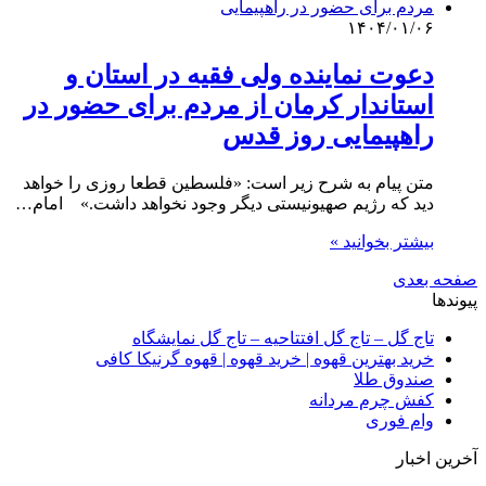
۱۴۰۴/۰۱/۰۶
دعوت نماینده ولی فقیه در استان و
استاندار کرمان از مردم برای حضور در
راه‍‍‍‍‍‍پیمایی روز قدس
متن پیام به شرح زیر است: «فلسطین قطعا روزی را خواهد
دید که رژیم صهیونیستی دیگر وجود نخواهد داشت.» امام…
بیشتر بخوانید »
صفحه بعدی
پیوندها
تاج گل – تاج گل افتتاحیه – تاج گل نمایشگاه
خرید بهترین قهوه | خرید قهوه | قهوه گرنیکا کافی
صندوق طلا
کفش چرم مردانه
وام فوری
آخرین اخبار