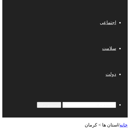
اجتماعی
سلامت
دولت
جستجو برای
خانه
/
استان ها > کرمان