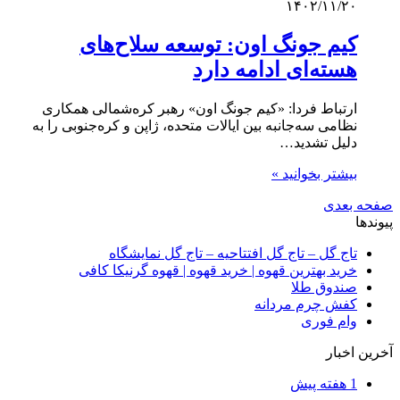
۱۴۰۲/۱۱/۲۰
کیم جونگ اون: توسعه سلاح‌های
هسته‌ای ادامه دارد
ارتباط فردا: «کیم جونگ اون» رهبر کره‌شمالی همکاری
نظامی سه‌جانبه بین ایالات متحده، ژاپن و کره‌جنوبی را به
دلیل تشدید…
بیشتر بخوانید »
صفحه بعدی
پیوندها
تاج گل – تاج گل افتتاحیه – تاج گل نمایشگاه
خرید بهترین قهوه | خرید قهوه | قهوه گرنیکا کافی
صندوق طلا
کفش چرم مردانه
وام فوری
آخرین اخبار
1 هفته پیش