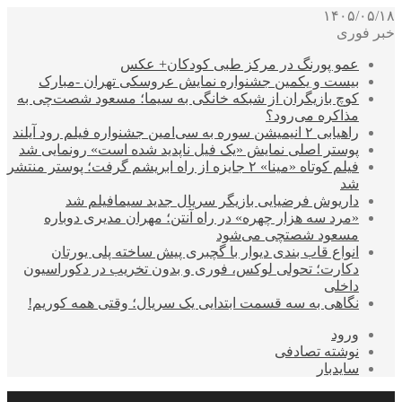
۱۴۰۵/۰۵/۱۸
خبر فوری
عمو پورنگ در مرکز طبی کودکان+ عکس
بیست و یکمین جشنواره نمایش عروسکی تهران -مبارک
کوچ بازیگران از شبکه خانگی به سیما؛ مسعود شصت‌چی به
مذاکره می‌رود؟
راهیابی ۲ انیمیشن سوره به سی‌امین جشنواره فیلم رود آیلند
پوستر اصلی نمایش «یک فیل ناپدید شده است» رونمایی شد
فیلم کوتاه «مینا» ۲ جایزه از راه ابریشم گرفت؛ پوستر منتشر
شد
داریوش فرضیایی بازیگر سریال جدید سیمافیلم شد
«مرد سه هزار چهره» در راه آنتن؛ مهران مدیری دوباره
مسعود شصتچی می‌شود
انواع قاب بندی دیوار با گچبری پیش ساخته پلی یورتان
دکارت؛ تحولی لوکس، فوری و بدون تخریب در دکوراسیون
داخلی
نگاهی به سه قسمت ابتدایی یک سریال؛ وقتی همه کوریم!
ورود
نوشته تصادفی
سایدبار