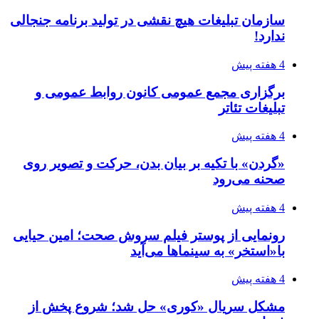
سازمان تبلیغات هیچ نقشی در تولید برنامه جنجالی
ندارد!
4 هفته پیش
برگزاری مجمع عمومی کانون روابط عمومی و
تبلیغات تئاتر
4 هفته پیش
«گردن» با تکیه بر بیان بدن، حرکت و تصویر روی
صحنه می‌رود
4 هفته پیش
رونمایی از پوستر فیلم سروش صحت؛ امین حیایی
با«استخر» به سینماها می‌آید
4 هفته پیش
مشکل سریال «کوری» حل شد؛ شروع پخش از