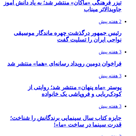
تیزر فرهنگی «ماکان» منتشر شد؛ به یاد دانش آموز
جاویدالاثر میناب
2 هفته پیش
رئیس جمهور درگذشت چهره ماندگار موسیقی
نواحی ایران را تسلیت گفت
3 هفته پیش
فراخوان دومین رویداد رسانه‌ای «هما» منتشر شد
3 هفته پیش
پوستر «ماه پنهان» منتشر شد؛ روایتی از
کودک‌ربایی و فروپاشی یک خانواده
3 هفته پیش
جایزه کتاب سال سینمایی برندگانش را شناخت؛
قدرت سینما در ساخت «ما»!