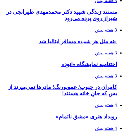
3 هفته پیش
مستند زندگی شهید دکتر محمدمهدی طهرانچی در
شیراز روی پرده می‌رود
3 هفته پیش
«نه مثل هر شب» مسافر ایتالیا شد
3 هفته پیش
اختتامیه نمایشگاه «اتود»
3 هفته پیش
کامران در جنوب/ عموپورنگ؛ مادرها نمی‌میرند از
بس که جانِ خانه هستند!
4 هفته پیش
رویداد هنری «مشق ناتمام»
4 هفته پیش