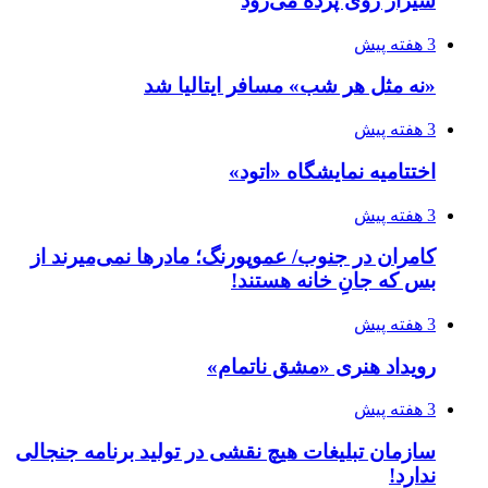
شیراز روی پرده می‌رود
3 هفته پیش
«نه مثل هر شب» مسافر ایتالیا شد
3 هفته پیش
اختتامیه نمایشگاه «اتود»
3 هفته پیش
کامران در جنوب/ عموپورنگ؛ مادرها نمی‌میرند از
بس که جانِ خانه هستند!
3 هفته پیش
رویداد هنری «مشق ناتمام»
3 هفته پیش
سازمان تبلیغات هیچ نقشی در تولید برنامه جنجالی
ندارد!