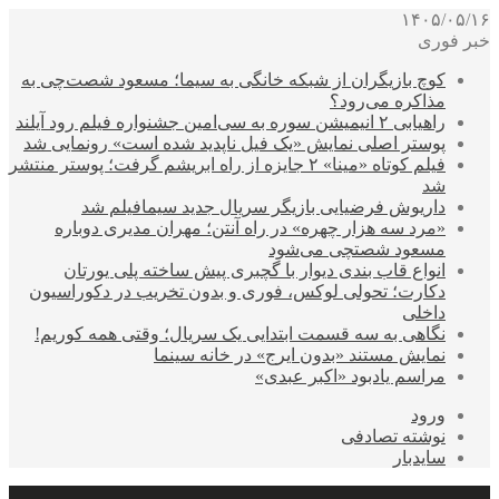
۱۴۰۵/۰۵/۱۶
خبر فوری
کوچ بازیگران از شبکه خانگی به سیما؛ مسعود شصت‌چی به
مذاکره می‌رود؟
راهیابی ۲ انیمیشن سوره به سی‌امین جشنواره فیلم رود آیلند
پوستر اصلی نمایش «یک فیل ناپدید شده است» رونمایی شد
فیلم کوتاه «مینا» ۲ جایزه از راه ابریشم گرفت؛ پوستر منتشر
شد
داریوش فرضیایی بازیگر سریال جدید سیمافیلم شد
«مرد سه هزار چهره» در راه آنتن؛ مهران مدیری دوباره
مسعود شصتچی می‌شود
انواع قاب بندی دیوار با گچبری پیش ساخته پلی یورتان
دکارت؛ تحولی لوکس، فوری و بدون تخریب در دکوراسیون
داخلی
نگاهی به سه قسمت ابتدایی یک سریال؛ وقتی همه کوریم!
نمایش مستند «بدون ایرج» در خانه سینما
مراسم یادبود «اکبر عبدی»
ورود
نوشته تصادفی
سایدبار