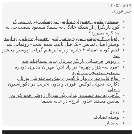
۱۴۰۵/۰۵/۱۷
خبر فوری
بیست و یکمین جشنواره نمایش عروسکی تهران -مبارک
کوچ بازیگران از شبکه خانگی به سیما؛ مسعود شصت‌چی به
مذاکره می‌رود؟
راهیابی ۲ انیمیشن سوره به سی‌امین جشنواره فیلم رود آیلند
پوستر اصلی نمایش «یک فیل ناپدید شده است» رونمایی شد
فیلم کوتاه «مینا» ۲ جایزه از راه ابریشم گرفت؛ پوستر منتشر
شد
داریوش فرضیایی بازیگر سریال جدید سیمافیلم شد
«مرد سه هزار چهره» در راه آنتن؛ مهران مدیری دوباره
مسعود شصتچی می‌شود
انواع قاب بندی دیوار با گچبری پیش ساخته پلی یورتان
دکارت؛ تحولی لوکس، فوری و بدون تخریب در دکوراسیون
داخلی
نگاهی به سه قسمت ابتدایی یک سریال؛ وقتی همه کوریم!
نمایش مستند «بدون ایرج» در خانه سینما
ورود
نوشته تصادفی
سایدبار