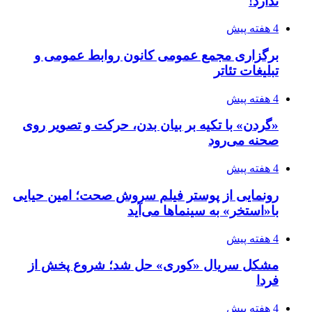
ندارد!
4 هفته پیش
برگزاری مجمع عمومی کانون روابط عمومی و
تبلیغات تئاتر
4 هفته پیش
«گردن» با تکیه بر بیان بدن، حرکت و تصویر روی
صحنه می‌رود
4 هفته پیش
رونمایی از پوستر فیلم سروش صحت؛ امین حیایی
با«استخر» به سینماها می‌آید
4 هفته پیش
مشکل سریال «کوری» حل شد؛ شروع پخش از
فردا
4 هفته پیش