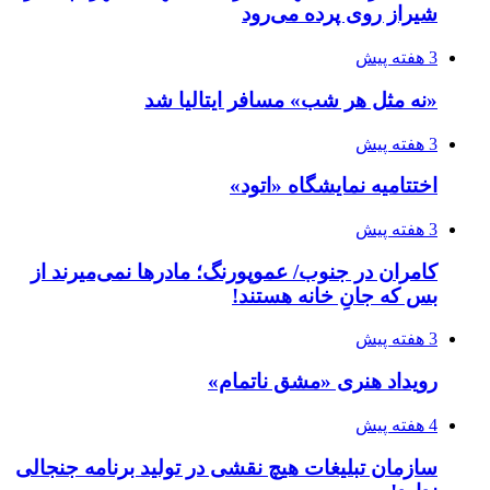
شیراز روی پرده می‌رود
3 هفته پیش
«نه مثل هر شب» مسافر ایتالیا شد
3 هفته پیش
اختتامیه نمایشگاه «اتود»
3 هفته پیش
کامران در جنوب/ عموپورنگ؛ مادرها نمی‌میرند از
بس که جانِ خانه هستند!
3 هفته پیش
رویداد هنری «مشق ناتمام»
4 هفته پیش
سازمان تبلیغات هیچ نقشی در تولید برنامه جنجالی