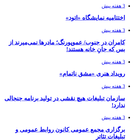
3 هفته پیش
اختتامیه نمایشگاه «اتود»
3 هفته پیش
کامران در جنوب/ عموپورنگ؛ مادرها نمی‌میرند از
بس که جانِ خانه هستند!
3 هفته پیش
رویداد هنری «مشق ناتمام»
3 هفته پیش
سازمان تبلیغات هیچ نقشی در تولید برنامه جنجالی
ندارد!
3 هفته پیش
برگزاری مجمع عمومی کانون روابط عمومی و
تبلیغات تئاتر