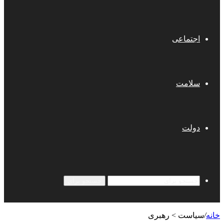
اجتماعی
سلامت
دولت
جستجو برای
خانه
/
سیاست > رهبری