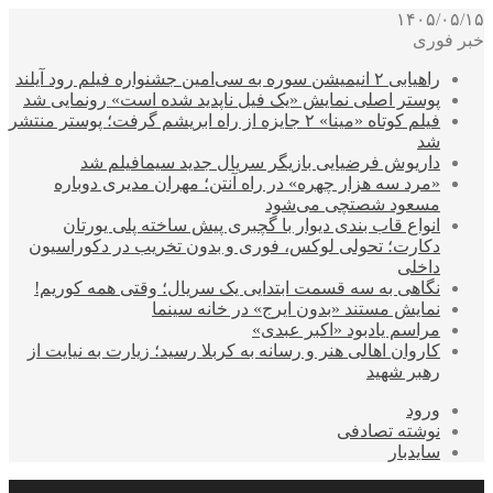
۱۴۰۵/۰۵/۱۵
خبر فوری
راهیابی ۲ انیمیشن سوره به سی‌امین جشنواره فیلم رود آیلند
پوستر اصلی نمایش «یک فیل ناپدید شده است» رونمایی شد
فیلم کوتاه «مینا» ۲ جایزه از راه ابریشم گرفت؛ پوستر منتشر
شد
داریوش فرضیایی بازیگر سریال جدید سیمافیلم شد
«مرد سه هزار چهره» در راه آنتن؛ مهران مدیری دوباره
مسعود شصتچی می‌شود
انواع قاب بندی دیوار با گچبری پیش ساخته پلی یورتان
دکارت؛ تحولی لوکس، فوری و بدون تخریب در دکوراسیون
داخلی
نگاهی به سه قسمت ابتدایی یک سریال؛ وقتی همه کوریم!
نمایش مستند «بدون ایرج» در خانه سینما
مراسم یادبود «اکبر عبدی»
کاروان اهالی هنر و رسانه به کربلا رسید؛ زیارت به نیایت از
رهبر شهید
ورود
نوشته تصادفی
سایدبار