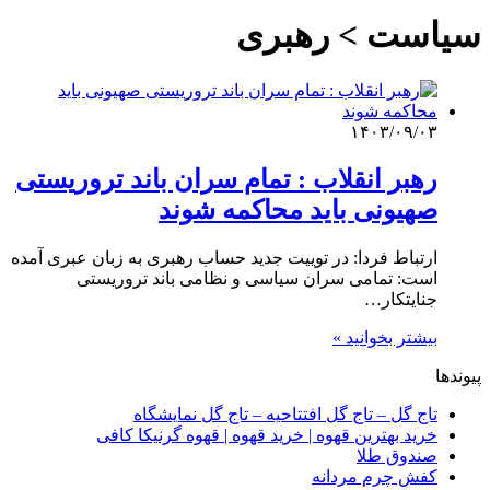
سیاست > رهبری
۱۴۰۳/۰۹/۰۳
رهبر انقلاب : تمام سران باند تروریستی
صهیونی باید محاکمه شوند
ارتباط فردا: در توییت جدید حساب رهبری به زبان عبری آمده
است: تمامی سران سیاسی و نظامی باند تروریستی
جنایتکار…
بیشتر بخوانید »
پیوندها
تاج گل – تاج گل افتتاحیه – تاج گل نمایشگاه
خرید بهترین قهوه | خرید قهوه | قهوه گرنیکا کافی
صندوق طلا
کفش چرم مردانه