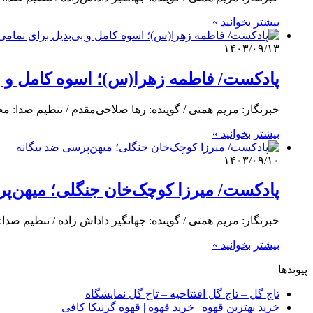
بیشتر بخوانید »
۱۴۰۳/۰۹/۱۳
پادکست/ فاطمه زهرا(س)؛ اسوه کامل و ب
خبرنگار: مریم همتی / گوینده: رها صلاحی‌مقدم / تنظیم صدا: م
بیشتر بخوانید »
۱۴۰۳/۰۹/۱۰
پادکست/ میرزا کوچک‌خان جنگلی؛ میهن‌پر
خبرنگار: مریم همتی / گوینده: جهانگیر داداش زاده / تنظیم صدا
بیشتر بخوانید »
پیوندها
تاج گل – تاج گل افتتاحیه – تاج گل نمایشگاه
خرید بهترین قهوه | خرید قهوه | قهوه گرنیکا کافی