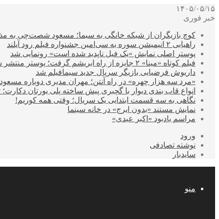
۱۴۰۵/۰۵/۱۵
خبر فوری
کوچ بازیگران از شبکه خانگی به سیما؛ مسعود شصت‌چی به مذ
راهیابی ۲ انیمیشن سوره به سی‌امین جشنواره فیلم رود آیلند
پوستر اصلی نمایش «یک فیل ناپدید شده است» رونمایی شد
فیلم کوتاه «مینا» ۲ جایزه از راه ابریشم گرفت؛ پوستر منتشر شد
داریوش فرضیایی بازیگر سریال جدید سیمافیلم شد
«مرد سه هزار چهره» در راه آنتن؛ مهران مدیری دوباره مسع
انواع قاب بندی دیوار با گچبری پیش ساخته پلی یورتان دکارت
نگاهی به سه قسمت ابتدایی یک سریال؛ وقتی همه کوریم!
نمایش مستند «بدون ایرج» در خانه سینما
مراسم یادبود «اکبر عبدی»
ورود
نوشته تصادفی
سایدبار
منو