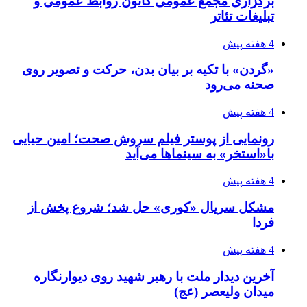
برگزاری مجمع عمومی کانون روابط عمومی و
تبلیغات تئاتر
4 هفته پیش
«گردن» با تکیه بر بیان بدن، حرکت و تصویر روی
صحنه می‌رود
4 هفته پیش
رونمایی از پوستر فیلم سروش صحت؛ امین حیایی
با«استخر» به سینماها می‌آید
4 هفته پیش
مشکل سریال «کوری» حل شد؛ شروع پخش از
فردا
4 هفته پیش
آخرین دیدار ملت با رهبر شهید روی دیوارنگاره
میدان ولیعصر (عج)