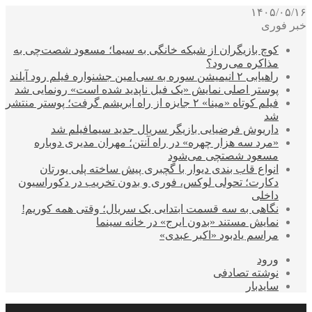
۱۴۰۵/۰۵/۱۶
خبر فوری
کوچ بازیگران از شبکه خانگی به سیما؛ مسعود شصت‌چی به
مذاکره می‌رود؟
راهیابی ۲ انیمیشن سوره به سی‌امین جشنواره فیلم رود آیلند
پوستر اصلی نمایش «یک فیل ناپدید شده است» رونمایی شد
فیلم کوتاه «مینا» ۲ جایزه از راه ابریشم گرفت؛ پوستر منتشر
شد
داریوش فرضیایی بازیگر سریال جدید سیمافیلم شد
«مرد سه هزار چهره» در راه آنتن؛ مهران مدیری دوباره
مسعود شصتچی می‌شود
انواع قاب بندی دیوار با گچبری پیش ساخته پلی یورتان
دکارت؛ تحولی لوکس، فوری و بدون تخریب در دکوراسیون
داخلی
نگاهی به سه قسمت ابتدایی یک سریال؛ وقتی همه کوریم!
نمایش مستند «بدون ایرج» در خانه سینما
مراسم یادبود «اکبر عبدی»
ورود
نوشته تصادفی
سایدبار