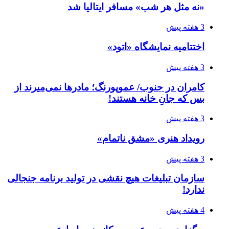
«نه مثل هر شب» مسافر ایتالیا شد
3 هفته پیش
اختتامیه نمایشگاه «اتود»
3 هفته پیش
کامران در جنوب/ عموپورنگ؛ مادرها نمی‌میرند از
بس که جانِ خانه هستند!
3 هفته پیش
رویداد هنری «مشق ناتمام»
3 هفته پیش
سازمان تبلیغات هیچ نقشی در تولید برنامه جنجالی
ندارد!
4 هفته پیش