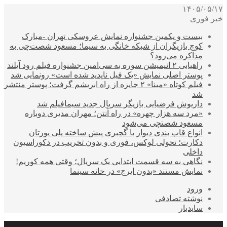
۱۴۰۵/۰۵/۱۷
خبر فوری
بیست و یکمین جشنواره نمایش عروسکی تهران -مبارک
کوچ بازیگران از شبکه خانگی به سیما؛ مسعود شصت‌چی به
مذاکره می‌رود؟
راهیابی ۲ انیمیشن سوره به سی‌امین جشنواره فیلم رود آیلند
پوستر اصلی نمایش «یک فیل ناپدید شده است» رونمایی شد
فیلم کوتاه «مینا» ۲ جایزه از راه ابریشم گرفت؛ پوستر منتشر
شد
داریوش فرضیایی بازیگر سریال جدید سیمافیلم شد
«مرد سه هزار چهره» در راه آنتن؛ مهران مدیری دوباره
مسعود شصتچی می‌شود
انواع قاب بندی دیوار با گچبری پیش ساخته پلی یورتان
دکارت؛ تحولی لوکس، فوری و بدون تخریب در دکوراسیون
داخلی
نگاهی به سه قسمت ابتدایی یک سریال؛ وقتی همه کوریم!
نمایش مستند «بدون ایرج» در خانه سینما
ورود
نوشته تصادفی
سایدبار