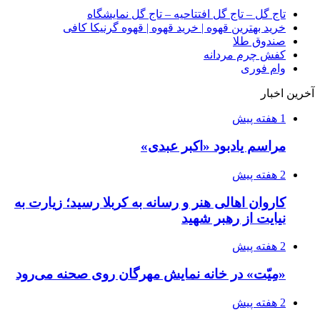
تاج گل – تاج گل افتتاحیه – تاج گل نمایشگاه
خرید بهترین قهوه | خرید قهوه | قهوه گرنیکا کافی
صندوق طلا
کفش چرم مردانه
وام فوری
آخرین اخبار
1 هفته پیش
مراسم یادبود «اکبر عبدی»
2 هفته پیش
کاروان اهالی هنر و رسانه به کربلا رسید؛ زیارت به
نیایت از رهبر شهید
2 هفته پیش
«مِیّت» در خانه نمایش مهرگان روی صحنه می‌رود
2 هفته پیش