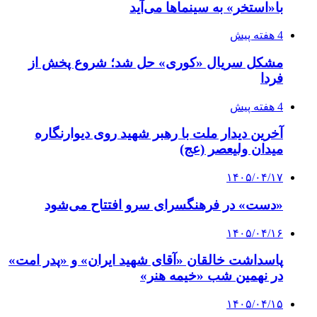
با«استخر» به سینماها می‌آید
4 هفته پیش
مشکل سریال «کوری» حل شد؛ شروع پخش از
فردا
4 هفته پیش
آخرین دیدار ملت با رهبر شهید روی دیوارنگاره
میدان ولیعصر (عج)
۱۴۰۵/۰۴/۱۷
«دست» در فرهنگسرای سرو افتتاح می‌شود
۱۴۰۵/۰۴/۱۶
پاسداشت خالقان «آقای شهید ایران» و «پدر امت»
در نهمین شب «خیمه هنر»
۱۴۰۵/۰۴/۱۵