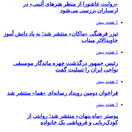
«روایت عاشورا از منظر هنرهای آئینی» در
ارسباران بررسی می‌شود
2 هفته پیش
تیزر فرهنگی «ماکان» منتشر شد؛ به یاد دانش آموز
جاویدالاثر میناب
2 هفته پیش
رئیس جمهور درگذشت چهره ماندگار موسیقی
نواحی ایران را تسلیت گفت
2 هفته پیش
فراخوان دومین رویداد رسانه‌ای «هما» منتشر شد
3 هفته پیش
پوستر «ماه پنهان» منتشر شد؛ روایتی از
کودک‌ربایی و فروپاشی یک خانواده