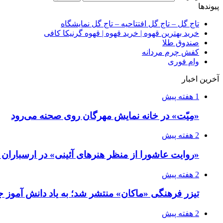
پیوندها
تاج گل – تاج گل افتتاحیه – تاج گل نمایشگاه
خرید بهترین قهوه | خرید قهوه | قهوه گرنیکا کافی
صندوق طلا
کفش چرم مردانه
وام فوری
آخرین اخبار
1 هفته پیش
«مِیّت» در خانه نمایش مهرگان روی صحنه می‌رود
2 هفته پیش
«روایت عاشورا از منظر هنرهای آئینی» در ارسبارا
2 هفته پیش
تیزر فرهنگی «ماکان» منتشر شد؛ به یاد دانش آموز جا
2 هفته پیش