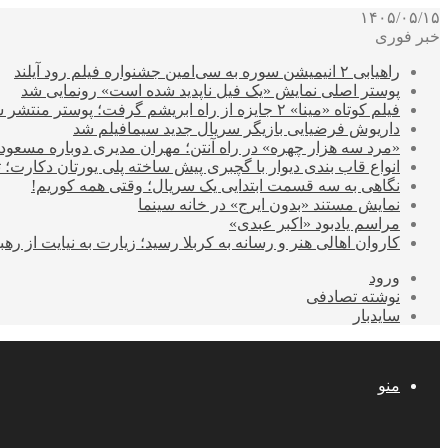
۱۴۰۵/۰۵/۱۵
خبر فوری
راهیابی ۲ انیمیشن سوره به سی‌امین جشنواره فیلم رود آیلند
پوستر اصلی نمایش «یک فیل ناپدید شده است» رونمایی شد
فیلم کوتاه «مینا» ۲ جایزه از راه ابریشم گرفت؛ پوستر منتشر شد
داریوش فرضیایی بازیگر سریال جدید سیمافیلم شد
«مرد سه هزار چهره» در راه آنتن؛ مهران مدیری دوباره مسع
انواع قاب بندی دیوار با گچبری پیش ساخته پلی یورتان دکارت
نگاهی به سه قسمت ابتدایی یک سریال؛ وقتی همه کوریم!
نمایش مستند «بدون ایرج» در خانه سینما
مراسم یادبود «اکبر عبدی»
کاروان اهالی هنر و رسانه به کربلا رسید؛ زیارت به نیایت از رهب
ورود
نوشته تصادفی
سایدبار
منو