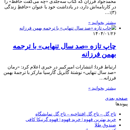
محمدجواد فرزان که کتاب سه‌جلدی «چه می‌گفت حافظ» را
در کارنامه‌اش دارد، در یادداشت خود با عنوان «حافظِ زندگی
(۳):…
بیشتر بخوانید »
۱۴۰۴/۰۱/۲۶
چاپ تازه «صد سال تنهایی» با ترجمه
بهمن فرزانه
ارتباط فردا: انتشارات امیرکبیر در خبری اعلام کرد: «رمان
«صد سال تنهایی» نوشتۀ گابریل گارسیا مارکز با ترجمۀ بهمن
فرزانه…
بیشتر بخوانید »
صفحه بعدی
پیوندها
تاج گل – تاج گل افتتاحیه – تاج گل نمایشگاه
خرید بهترین قهوه | خرید قهوه | قهوه گرنیکا کافی
صندوق طلا