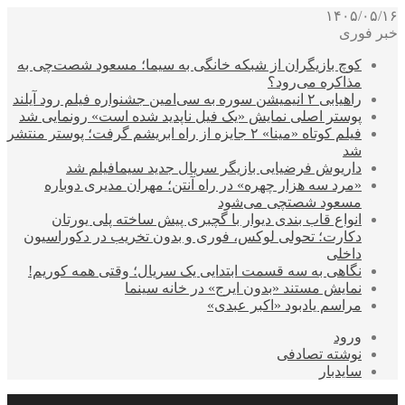
۱۴۰۵/۰۵/۱۶
خبر فوری
کوچ بازیگران از شبکه خانگی به سیما؛ مسعود شصت‌چی به
مذاکره می‌رود؟
راهیابی ۲ انیمیشن سوره به سی‌امین جشنواره فیلم رود آیلند
پوستر اصلی نمایش «یک فیل ناپدید شده است» رونمایی شد
فیلم کوتاه «مینا» ۲ جایزه از راه ابریشم گرفت؛ پوستر منتشر
شد
داریوش فرضیایی بازیگر سریال جدید سیمافیلم شد
«مرد سه هزار چهره» در راه آنتن؛ مهران مدیری دوباره
مسعود شصتچی می‌شود
انواع قاب بندی دیوار با گچبری پیش ساخته پلی یورتان
دکارت؛ تحولی لوکس، فوری و بدون تخریب در دکوراسیون
داخلی
نگاهی به سه قسمت ابتدایی یک سریال؛ وقتی همه کوریم!
نمایش مستند «بدون ایرج» در خانه سینما
مراسم یادبود «اکبر عبدی»
ورود
نوشته تصادفی
سایدبار