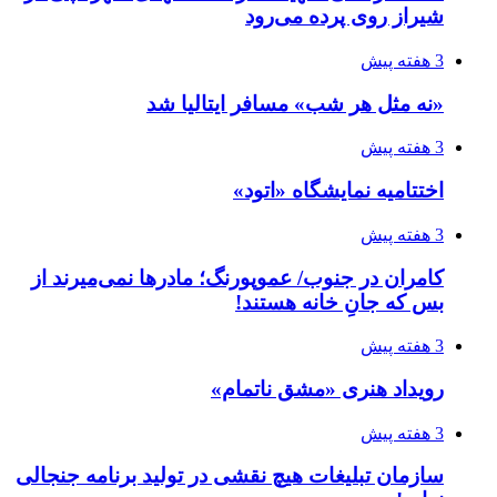
شیراز روی پرده می‌رود
3 هفته پیش
«نه مثل هر شب» مسافر ایتالیا شد
3 هفته پیش
اختتامیه نمایشگاه «اتود»
3 هفته پیش
کامران در جنوب/ عموپورنگ؛ مادرها نمی‌میرند از
بس که جانِ خانه هستند!
3 هفته پیش
رویداد هنری «مشق ناتمام»
3 هفته پیش
سازمان تبلیغات هیچ نقشی در تولید برنامه جنجالی