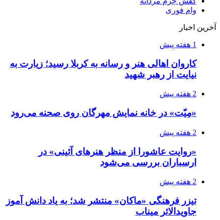
کفش چرم مردانه
وام فوری
آخرین اخبار
1 هفته پیش
کاروان اهالی هنر و رسانه به کربلا رسید؛ زیارت به
نیایت از رهبر شهید
2 هفته پیش
«مِیّت» در خانه نمایش مهرگان روی صحنه می‌رود
2 هفته پیش
«روایت عاشورا از منظر هنرهای آئینی» در
ارسباران بررسی می‌شود
2 هفته پیش
تیزر فرهنگی «ماکان» منتشر شد؛ به یاد دانش آموز
جاویدالاثر میناب