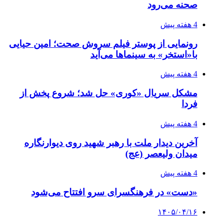
صحنه می‌رود
4 هفته پیش
رونمایی از پوستر فیلم سروش صحت؛ امین حیایی
با«استخر» به سینماها می‌آید
4 هفته پیش
مشکل سریال «کوری» حل شد؛ شروع پخش از
فردا
4 هفته پیش
آخرین دیدار ملت با رهبر شهید روی دیوارنگاره
میدان ولیعصر (عج)
4 هفته پیش
«دست» در فرهنگسرای سرو افتتاح می‌شود
۱۴۰۵/۰۴/۱۶