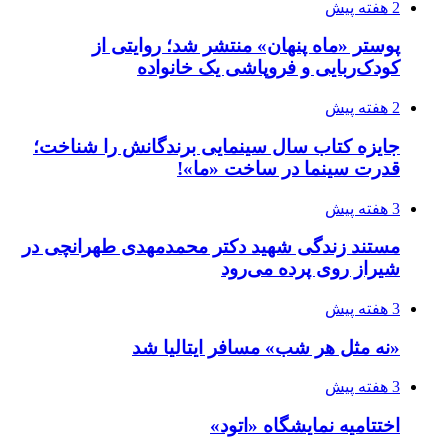
2 هفته پیش
پوستر «ماه پنهان» منتشر شد؛ روایتی از
کودک‌ربایی و فروپاشی یک خانواده
2 هفته پیش
جایزه کتاب سال سینمایی برندگانش را شناخت؛
قدرت سینما در ساخت «ما»!
3 هفته پیش
مستند زندگی شهید دکتر محمدمهدی طهرانچی در
شیراز روی پرده می‌رود
3 هفته پیش
«نه مثل هر شب» مسافر ایتالیا شد
3 هفته پیش
اختتامیه نمایشگاه «اتود»