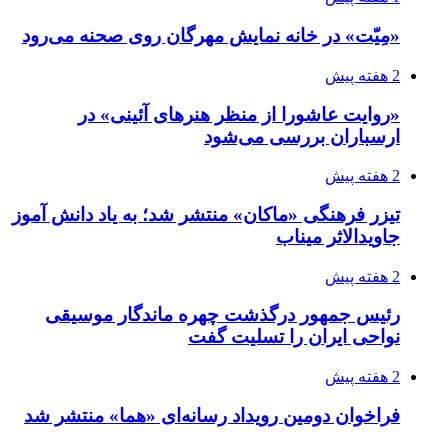
«مِیّت» در خانه نمایش مهرگان روی صحنه می‌رود
2 هفته پیش
«روایت عاشورا از منظر هنرهای آئینی» در
ارسباران بررسی می‌شود
2 هفته پیش
تیزر فرهنگی «ماکان» منتشر شد؛ به یاد دانش آموز
جاویدالاثر میناب
2 هفته پیش
رئیس جمهور درگذشت چهره ماندگار موسیقی
نواحی ایران را تسلیت گفت
2 هفته پیش
فراخوان دومین رویداد رسانه‌ای «هما» منتشر شد