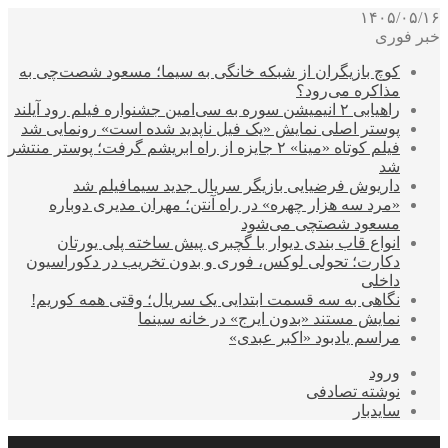
۱۴۰۵/۰۵/۱۶
خبر فوری
کوچ بازیگران از شبکه خانگی به سیما؛ مسعود شصت‌چی به
مذاکره می‌رود؟
راهیابی ۲ انیمیشن سوره به سی‌امین جشنواره فیلم رود آیلند
پوستر اصلی نمایش «یک فیل ناپدید شده است» رونمایی شد
فیلم کوتاه «مینا» ۲ جایزه از راه ابریشم گرفت؛ پوستر منتشر
شد
داریوش فرضیایی بازیگر سریال جدید سیمافیلم شد
«مرد سه هزار چهره» در راه آنتن؛ مهران مدیری دوباره
مسعود شصتچی می‌شود
انواع قاب بندی دیوار با گچبری پیش ساخته پلی یورتان
دکارت؛ تحولی لوکس، فوری و بدون تخریب در دکوراسیون
داخلی
نگاهی به سه قسمت ابتدایی یک سریال؛ وقتی همه کوریم!
نمایش مستند «بدون ایرج» در خانه سینما
مراسم یادبود «اکبر عبدی»
ورود
نوشته تصادفی
سایدبار