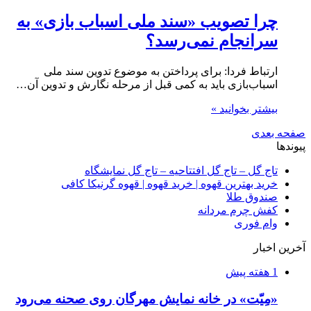
چرا تصویب «سند ملی اسباب بازی» به
سرانجام نمی‌رسد؟
ارتباط فردا: برای پرداختن به موضوع تدوین سند ملی
اسباب‌بازی باید به کمی قبل از مرحله نگارش و تدوین آن…
بیشتر بخوانید »
صفحه بعدی
پیوندها
تاج گل – تاج گل افتتاحیه – تاج گل نمایشگاه
خرید بهترین قهوه | خرید قهوه | قهوه گرنیکا کافی
صندوق طلا
کفش چرم مردانه
وام فوری
آخرین اخبار
1 هفته پیش
«مِیّت» در خانه نمایش مهرگان روی صحنه می‌رود