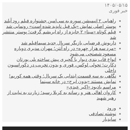
۱۴۰۵/۰۵/۱۵
خبر فوری
راهیابی ۲ انیمیشن سوره به سی‌امین جشنواره فیلم رود آیلند
پوستر اصلی نمایش «یک فیل ناپدید شده است» رونمایی شد
فیلم کوتاه «مینا» ۲ جایزه از راه ابریشم گرفت؛ پوستر منتشر
شد
داریوش فرضیایی بازیگر سریال جدید سیمافیلم شد
«مرد سه هزار چهره» در راه آنتن؛ مهران مدیری دوباره
مسعود شصتچی می‌شود
انواع قاب بندی دیوار با گچبری پیش ساخته پلی یورتان
دکارت؛ تحولی لوکس، فوری و بدون تخریب در دکوراسیون
داخلی
نگاهی به سه قسمت ابتدایی یک سریال؛ وقتی همه کوریم!
نمایش مستند «بدون ایرج» در خانه سینما
مراسم یادبود «اکبر عبدی»
کاروان اهالی هنر و رسانه به کربلا رسید؛ زیارت به نیایت از
رهبر شهید
ورود
نوشته تصادفی
سایدبار