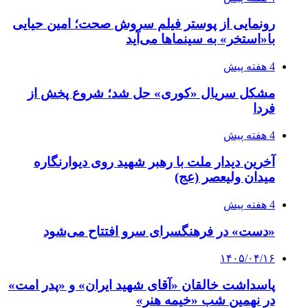
رونمایی از پوستر فیلم سروش صحت؛ امین حیایی
با«استخر» به سینماها می‌آید
4 هفته پیش
مشکل سریال «کوری» حل شد؛ شروع پخش از
فردا
4 هفته پیش
آخرین دیدار ملت با رهبر شهید روی دیوارنگاره
میدان ولیعصر (عج)
4 هفته پیش
«دست» در فرهنگسرای سرو افتتاح می‌شود
۱۴۰۵/۰۴/۱۶
پاسداشت خالقان «آقای شهید ایران» و «پدر امت»
در نهمین شب «خیمه هنر»